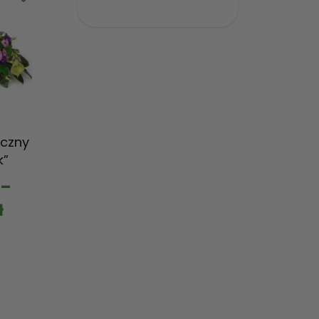
czny
k”
–
ł