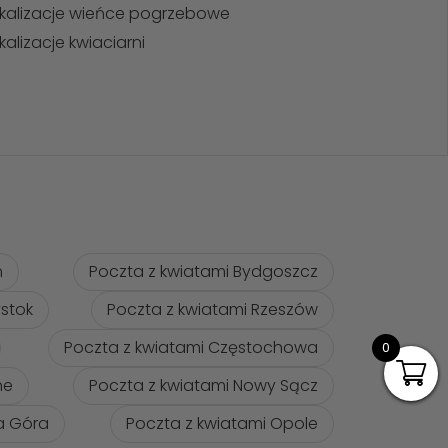
kalizacje wieńce pogrzebowe
kalizacje kwiaciarni
ń
Poczta z kwiatami Bydgoszcz
ystok
Poczta z kwiatami Rzeszów
Poczta z kwiatami Częstochowa
0
ne
Poczta z kwiatami Nowy Sącz
na Góra
Poczta z kwiatami Opole