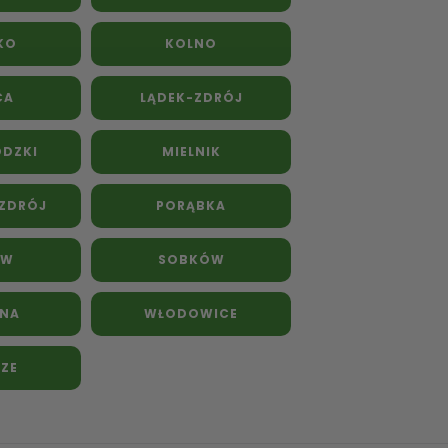
KO
KOLNO
CA
LĄDEK-ZDRÓJ
ODZKI
MIELNIK
ZDRÓJ
PORĄBKA
ÓW
SOBKÓW
TNA
WŁODOWICE
ZE