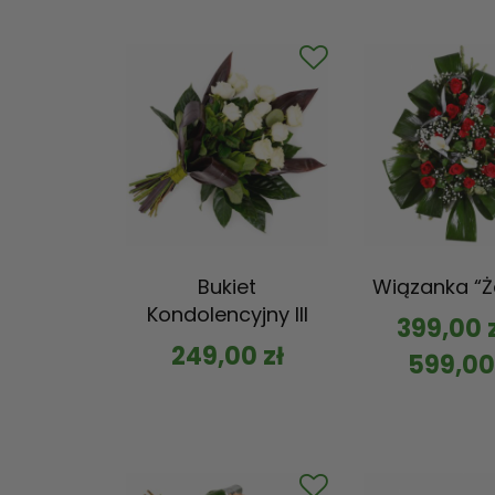
Bukiet
Wiązanka “Ż
Kondolencyjny III
399,00
249,00
zł
599,0