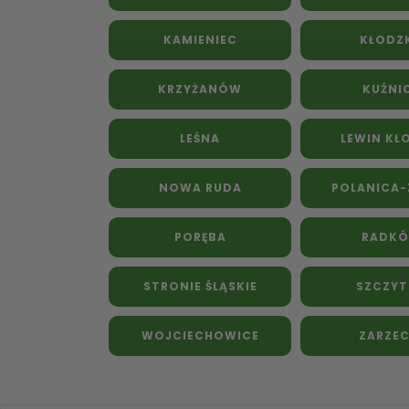
KAMIENIEC
KŁODZ
KRZYŻANÓW
KUŹNI
LEŚNA
LEWIN KŁ
NOWA RUDA
POLANICA-
PORĘBA
RADK
STRONIE ŚLĄSKIE
SZCZY
WOJCIECHOWICE
ZARZEC