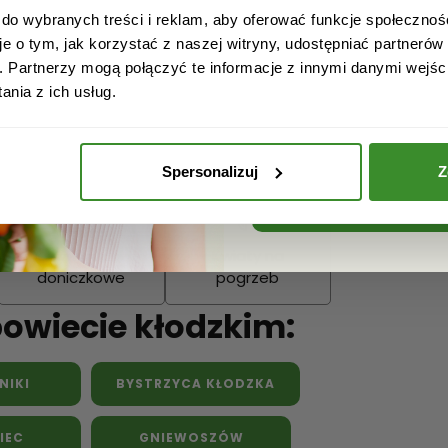
Narodzenie
Dziadka
 do wybranych treści i reklam, aby oferować funkcje społecznoś
Podziękowania
je o tym, jak korzystać z naszej witryny, udostępniać partneró
. Partnerzy mogą połączyć te informacje z innymi danymi wejśc
Wielkanoc
Dzień Mamy
Dzień Ojc
nia z ich usług.
Akceptuję regulamin i wyr
przetwarzanie powyższyc
w celu otrzymywania newsle
Spersonalizuj
Z
ZAPISZ SIĘ
Kwiaty
Kwiaty na
doniczkowe
pogrzeb
powiecie kłodzkim:
NIKI
BYSTRZYCA KŁODZKA
IEC
GNIEWOSZÓW