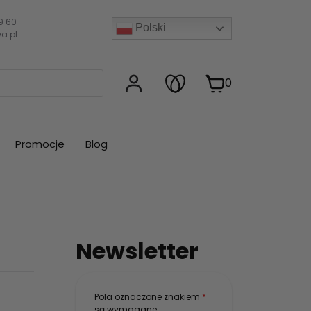
9 60
Polski
a.pl
0
Promocje
Blog
Newsletter
Pola oznaczone znakiem
*
są wymagane