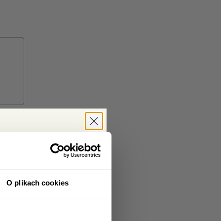
bat -5%
era i zgarnij
kupy!
O plikach cookies
 i