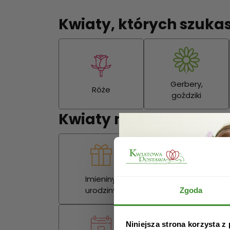
Kwiaty, których szuka
Gerbery,
Róże
goździki
Kwiaty na każdą okazj
Imieniny,
Miłość
urodziny
Zgoda
Niniejsza strona korzysta z