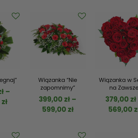
egnaj”
Wiązanka “Nie
Wiązanka w S
zapomnimy”
na Zawsz
zł
–
399,00
zł
–
379,00
zł
0
zł
599,00
zł
569,00
z