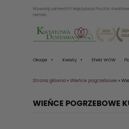
Wywołaj uśmiech!!! Najszybsza Poczta. Kwiato
termin.
Kwiaciarnia internetowa Kwiatowa Dosta
Okazje
Kwiaty
Efekt WOW
Fl
Strona główna
»
Wieńce pogrzebowe
»
Wi
WIEŃCE POGRZEBOWE 