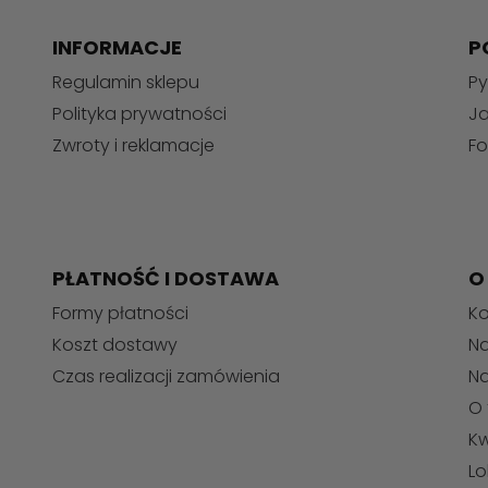
INFORMACJE
P
Regulamin sklepu
Py
Polityka prywatności
J
Zwroty i reklamacje
Fo
PŁATNOŚĆ I DOSTAWA
O
Formy płatności
Ko
Koszt dostawy
Na
Czas realizacji zamówienia
N
O 
Kw
Lo