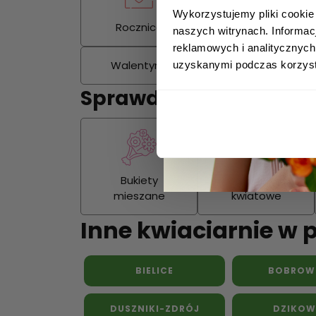
Wykorzystujemy pliki cookie
Rocznica
Kondolencje
naszych witrynach. Informac
reklamowych i analitycznych
Walentynki
Dzień Kobiet
uzyskanymi podczas korzysta
Sprawdź również:
Bukiety
Kosze
mieszane
kwiatowe
Inne kwiaciarnie w 
BIELICE
BOBROW
DUSZNIKI-ZDRÓJ
DZIKOW