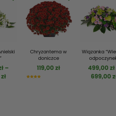
nielski
Chryzantema w
Wiązanka “Wie
”
doniczce
odpoczyne
zł
–
119,00
zł
499,00
zł
0
zł
699,00
z
Oceniono
5.00
na 5