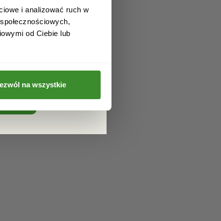
ciowe i analizować ruch w
w społecznościowych,
iowymi od Ciebie lub
a
ażam zgodę na
h danych osobowych
ttera.
ezwól na wszystkie