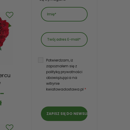
Potwierdzam, iż
zapoznałem się z
polityką prywatności
ercu
obowiązująca na
e
witrynie
kwiatowadostawa.pl
*
–
ł