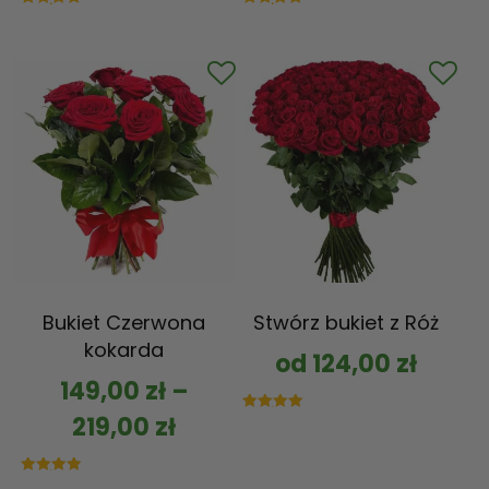
Oceniono
Oceniono
5.00
5.00
na 5
na 5
Bukiet Czerwona
Stwórz bukiet z Róż
kokarda
od
124,00
zł
149,00
zł
–
219,00
zł
Oceniono
5.00
na 5
Oceniono