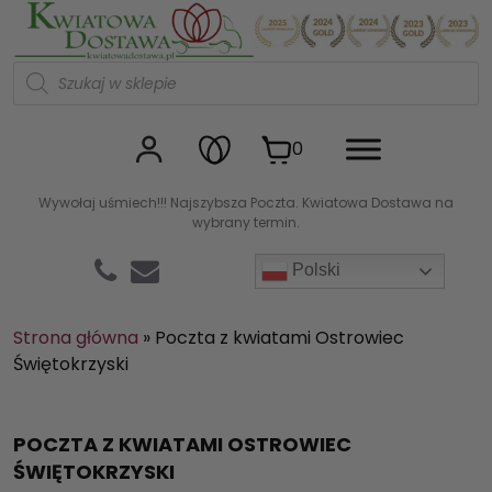
Kwiaciarnia internetowa Kw
W
y
s
z
u
0
k
i
w
Wywołaj uśmiech!!! Najszybsza Poczta. Kwiatowa Dostawa na
a
wybrany termin.
r
k
a
Polski
p
r
o
d
Strona główna
»
Poczta z kwiatami Ostrowiec
u
Świętokrzyski
k
t
ó
w
POCZTA Z KWIATAMI OSTROWIEC
ŚWIĘTOKRZYSKI