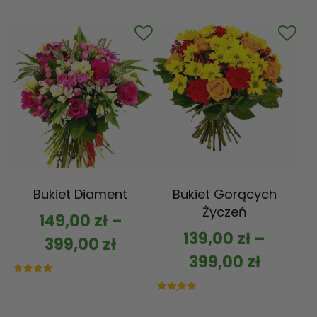
5.00
na 5
Bukiet Diament
Bukiet Gorących
Życzeń
149,00
zł
–
139,00
zł
–
399,00
zł
399,00
zł
Oceniono
5.00
na 5
Oceniono
5.00
na 5