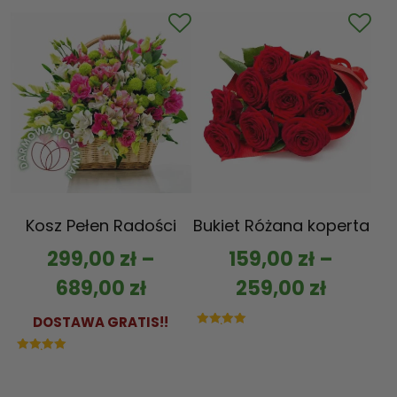
Kosz Pełen Radości
Bukiet Różana koperta
299,00
zł
–
159,00
zł
–
689,00
zł
259,00
zł
DOSTAWA GRATIS!!
Oceniono
5.00
na 5
Oceniono
5.00
na 5