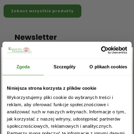
Zobacz wszystkie produkty
Newsletter
Pola oznaczone znakiem
*
są wymagane
Zgarnij rabat -5%
Zgoda
Szczegóły
O plikach cookies
Zapisz się do newslettera i zgarnij
Niniejsza strona korzysta z plików cookie
rabat na pierwsze zakupy!
Wykorzystujemy pliki cookie do wybranych treści i
reklam, aby oferować funkcje społecznościowe i
analizować ruch w naszych witrynach. Informacje o tym,
jak korzystać z naszej witryny, udostępniać partnerów
Potwierdzam, iż zapoznałem się z polityką
społecznościowych, reklamowych i analitycznych.
prywatności obowiązująca na witrynie
Partnerzy mogą połączyć te informacje z innymi danymi