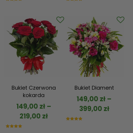
Oceniono
Oceniono
5.00
5.00
na 5
na 5
Bukiet Czerwona
Bukiet Diament
kokarda
149,00
zł
–
149,00
zł
–
399,00
zł
219,00
zł
Oceniono
5.00
na 5
Oceniono