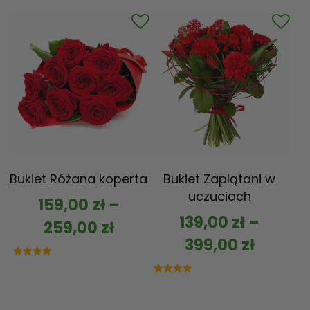
na 5
Bukiet Różana koperta
Bukiet Zaplątani w
uczuciach
159,00
zł
–
139,00
zł
–
259,00
zł
399,00
zł
Oceniono
5.00
na 5
Oceniono
5.00
na 5