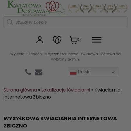
Kwiaciarnia internetowa Kw
W
y
s
z
u
0
k
i
w
Wywołaj uśmiech!!! Najszybsza Poczta. Kwiatowa Dostawa na
a
wybrany termin.
r
k
a
Polski
p
r
o
d
Strona główna
»
Lokalizacje Kwiaciarni
»
Kwiaciarnia
u
internetowa Zbiczno
k
t
ó
w
WYSYŁKOWA KWIACIARNIA INTERNETOWA
ZBICZNO