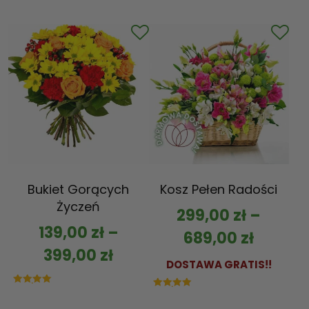
5.00
na 5
Bukiet Gorących
Kosz Pełen Radości
Życzeń
299,00
zł
–
139,00
zł
–
689,00
zł
399,00
zł
DOSTAWA GRATIS!!
Oceniono
Oceniono
5.00
5.00
na 5