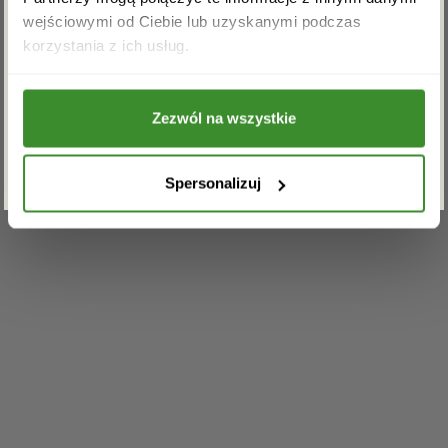
kwiatowadostawa.pl
*
wejściowymi od Ciebie lub uzyskanymi podczas
Akceptuję regulamin i wyrażam zgodę na
korzystania z ich usług.
przetwarzanie powyższych danych osobowych
w celu otrzymywania newslettera.
Zezwól na wszystkie
ZAPISZ SIĘ
Spersonalizuj