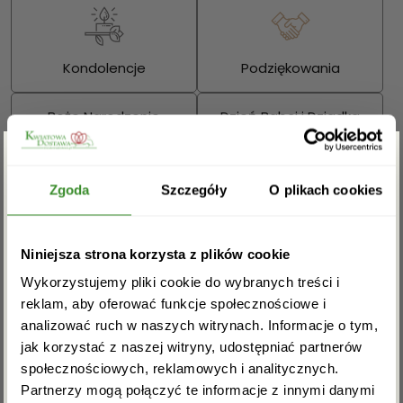
Kondolencje
Podziękowania
Boże Narodzenie
Dzień Babci i Dziadka
Walentynki
Dzień Kobiet
Zgarnij rabat -5%
Zgoda
Szczegóły
O plikach cookies
Wielkanoc
Dzień Mamy
Zapisz się do newslettera i zgarnij
Niniejsza strona korzysta z plików cookie
Dzień Ojca
rabat na pierwsze zakupy!
Wykorzystujemy pliki cookie do wybranych treści i
Sprawdź również:
reklam, aby oferować funkcje społecznościowe i
analizować ruch w naszych witrynach. Informacje o tym,
jak korzystać z naszej witryny, udostępniać partnerów
społecznościowych, reklamowych i analitycznych.
Partnerzy mogą połączyć te informacje z innymi danymi
Bukiety mieszane
Kosze kwiatowe