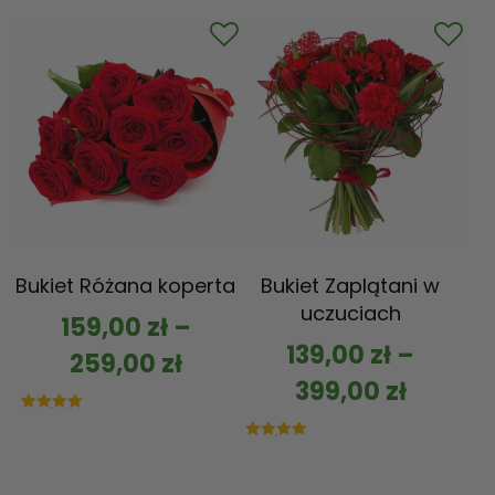
na 5
Bukiet Różana koperta
Bukiet Zaplątani w
uczuciach
159,00
zł
–
139,00
zł
–
259,00
zł
399,00
zł
Oceniono
5.00
na 5
Oceniono
5.00
na 5