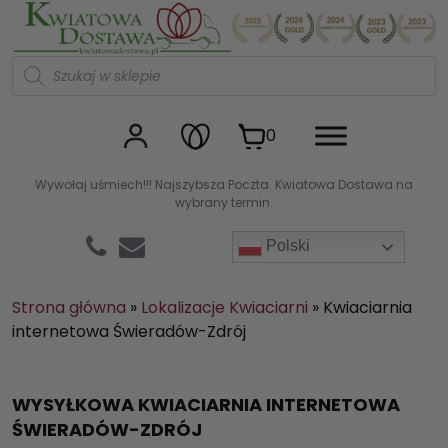
Kwiaciarnia internetowa Kw
W
y
s
z
u
0
k
i
w
Wywołaj uśmiech!!! Najszybsza Poczta. Kwiatowa Dostawa na
a
wybrany termin.
r
k
a
Polski
p
r
o
d
Strona główna
»
Lokalizacje Kwiaciarni
»
Kwiaciarnia
u
internetowa Świeradów-Zdrój
k
t
ó
w
WYSYŁKOWA KWIACIARNIA INTERNETOWA
ŚWIERADÓW-ZDRÓJ