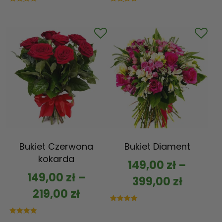
Oceniono
Oceniono
5.00
5.00
na 5
na 5
Bukiet Czerwona
Bukiet Diament
kokarda
149,00
zł
–
149,00
zł
–
399,00
zł
219,00
zł
Oceniono
5.00
na 5
Oceniono