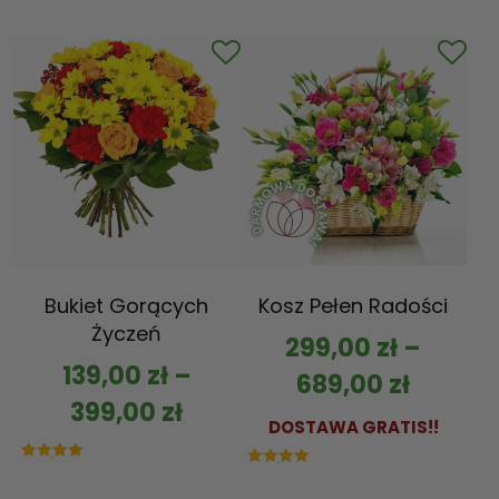
5.00
na 5
Bukiet Gorących
Kosz Pełen Radości
Życzeń
299,00
zł
–
139,00
zł
–
689,00
zł
399,00
zł
DOSTAWA GRATIS!!
Oceniono
Oceniono
5.00
5.00
na 5