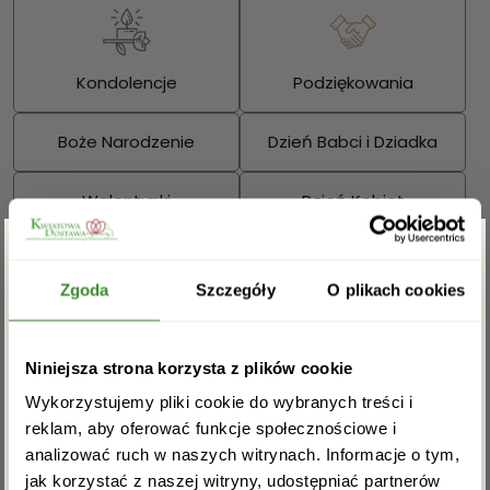
Kondolencje
Podziękowania
Boże Narodzenie
Dzień Babci i Dziadka
Walentynki
Dzień Kobiet
Wielkanoc
Dzień Mamy
Zgarnij rabat -5%
Zgoda
Szczegóły
O plikach cookies
Dzień Ojca
Zapisz się do newslettera i zgarnij
Sprawdź również:
Niniejsza strona korzysta z plików cookie
rabat na pierwsze zakupy!
Wykorzystujemy pliki cookie do wybranych treści i
reklam, aby oferować funkcje społecznościowe i
analizować ruch w naszych witrynach. Informacje o tym,
jak korzystać z naszej witryny, udostępniać partnerów
Bukiety mieszane
Kosze kwiatowe