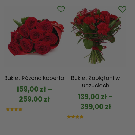
na 5
Bukiet Różana koperta
Bukiet Zaplątani w
uczuciach
159,00
zł
–
139,00
zł
–
259,00
zł
399,00
zł
Oceniono
5.00
na 5
Oceniono
5.00
na 5