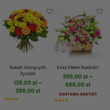
5.00
na 5
Bukiet Gorących
Kosz Pełen Radości
Życzeń
299,00
zł
–
139,00
zł
–
689,00
zł
399,00
zł
DOSTAWA GRATIS!!
Oceniono
Oceniono
5.00
5.00
na 5