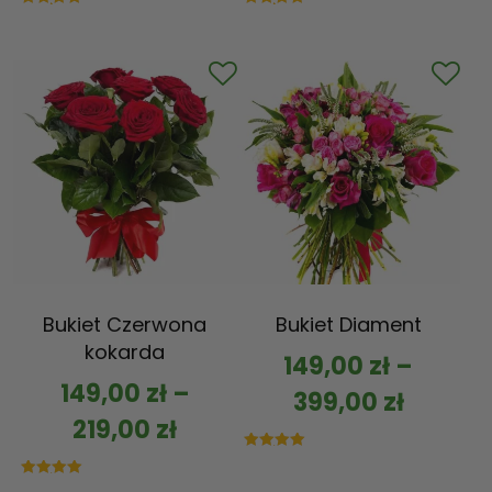
Oceniono
Oceniono
5.00
5.00
na 5
na 5
Bukiet Czerwona
Bukiet Diament
kokarda
149,00
zł
–
149,00
zł
–
399,00
zł
219,00
zł
Oceniono
5.00
na 5
Oceniono