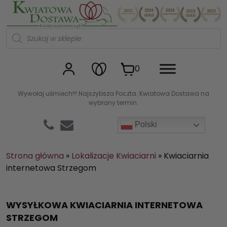
Kwiaciarnia internetowa Kw
W
y
s
z
u
0
k
i
w
Wywołaj uśmiech!!! Najszybsza Poczta. Kwiatowa Dostawa na
a
wybrany termin.
r
k
a
Polski
p
r
o
d
Strona główna
»
Lokalizacje Kwiaciarni
»
Kwiaciarnia
u
internetowa Strzegom
k
t
ó
w
WYSYŁKOWA KWIACIARNIA INTERNETOWA
STRZEGOM