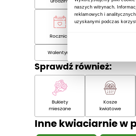
urodziny
naszych witrynach. Informac
reklamowych i analitycznych
uzyskanymi podczas korzysta
Rocznica
Kondolencje
Walentynki
Dzień Kobiet
Sprawdź również:
Bukiety
Kosze
mieszane
kwiatowe
Inne kwiaciarnie w 