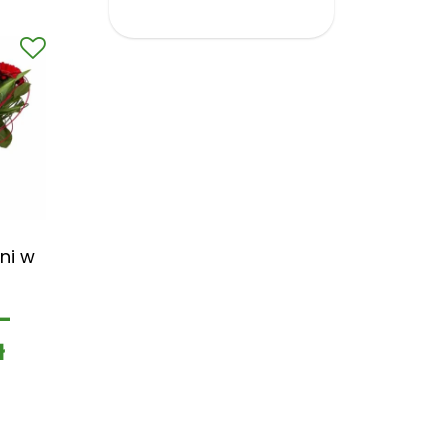
ni w
–
ł