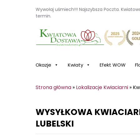
Wywołaj uśmiech!!! Najszybsza Poczta. Kwiato
termin.
Kwiaciarnia internetowa Kwiatowa Dosta
Okazje
Kwiaty
Efekt WOW
Fl
Strona główna
»
Lokalizacje Kwiaciarni
»
Kw
WYSYŁKOWA KWIACIAR
LUBELSKI