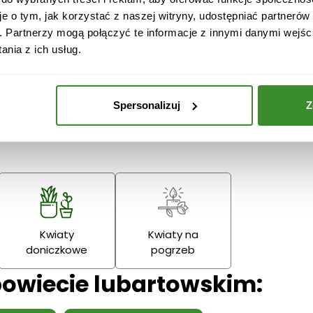
je o tym, jak korzystać z naszej witryny, udostępniać partneró
. Partnerzy mogą połączyć te informacje z innymi danymi wejśc
nia z ich usług.
Boże
Dzień Babci
Narodzenie
Dziadka
Podziękowania
Spersonalizuj
Z
Wielkanoc
Dzień Mamy
Dzień Ojc
Kwiaty
Kwiaty na
doniczkowe
pogrzeb
powiecie lubartowskim: