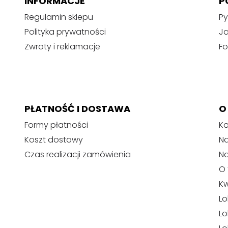
INFORMACJE
P
Regulamin sklepu
Py
Polityka prywatności
J
Zwroty i reklamacje
Fo
PŁATNOŚĆ I DOSTAWA
O
Formy płatności
Ko
Koszt dostawy
Na
Czas realizacji zamówienia
N
O 
Kw
Lo
Lo