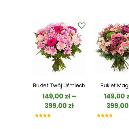
Bukiet Twój Uśmiech
Bukiet Mag
149,00
zł
–
149,00
399,00
zł
399,0
Oceniono
Oceniono
5.00
5.00
na 5
na 5