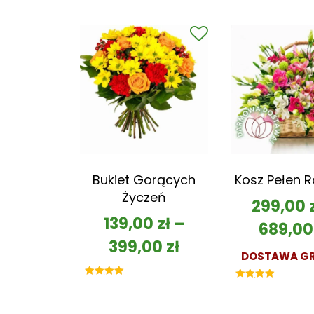
Bukiet Gorących
Kosz Pełen 
Życzeń
299,00
139,00
zł
–
689,0
399,00
zł
DOSTAWA GR
Oceniono
Oceniono
5.00
5.00
na 5
na 5