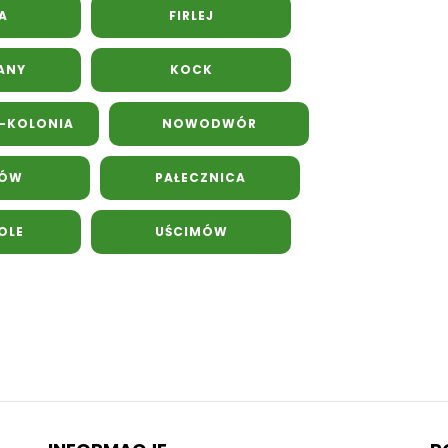
A
FIRLEJ
ANY
KOCK
-KOLONIA
NOWODWÓR
RÓW
PAŁECZNICA
OLE
UŚCIMÓW