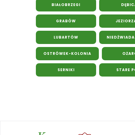
BIAŁOBRZEGI
DĘBIC
GRABÓW
JEZIORZ
LUBARTÓW
NIEDŹWIADA
OSTRÓWEK-KOLONIA
OŻA
SERNIKI
STARE P