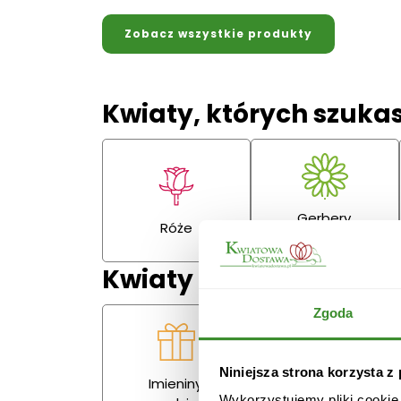
Zobacz wszystkie produkty
Kwiaty, których szuka
Gerbery,
Róże
goździki
Kwiaty na każdą okazj
Zgoda
Niniejsza strona korzysta z
Imieniny,
Miłość
Wykorzystujemy pliki cookie