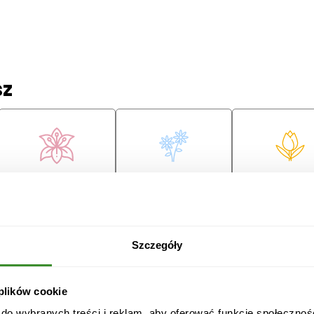
sz
Lilie
Margaretki
Tulipany
ę
Szczegóły
 plików cookie
Przeprosiny
Gratulacje
Ślub
 do wybranych treści i reklam, aby oferować funkcje społecznoś