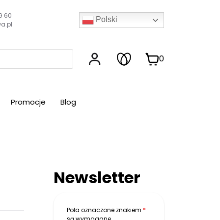
9 60
Polski
a.pl
0
Promocje
Blog
Newsletter
Pola oznaczone znakiem
*
są wymagane