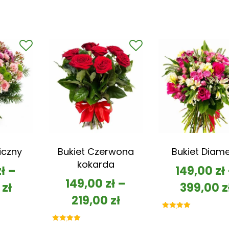
iczny
Bukiet Czerwona
Bukiet Diam
kokarda
zł
–
149,00
zł
149,00
zł
–
0
zł
399,00
z
219,00
zł
Oceniono
5.00
na 5
Oceniono