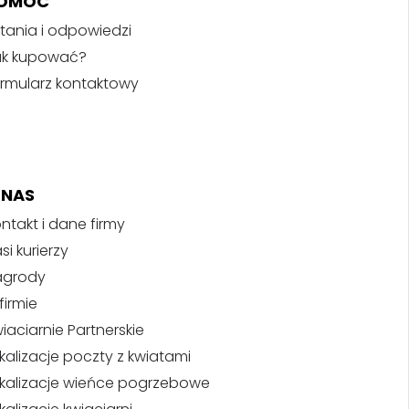
OMOC
tania i odpowiedzi
ak kupować?
rmularz kontaktowy
 NAS
ntakt i dane firmy
si kurierzy
agrody
firmie
iaciarnie Partnerskie
kalizacje poczty z kwiatami
kalizacje wieńce pogrzebowe