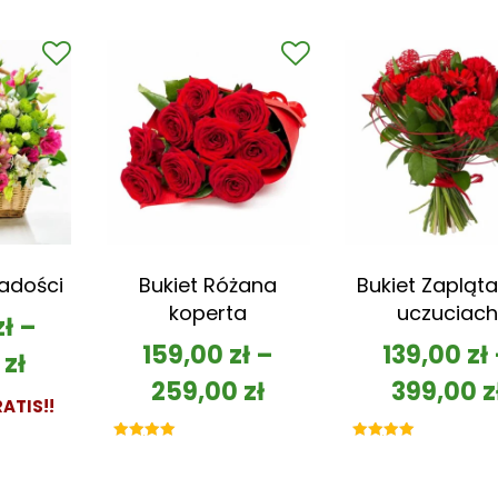
5.00
na 5
Radości
Bukiet Różana
Bukiet Zapląta
koperta
uczuciach
zł
–
159,00
zł
–
139,00
zł
0
zł
259,00
zł
399,00
z
ATIS!!
Oceniono
Oceniono
5.00
5.00
na 5
na 5