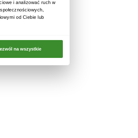
ciowe i analizować ruch w
w społecznościowych,
 i
iowymi od Ciebie lub
a
ezwól na wszystkie