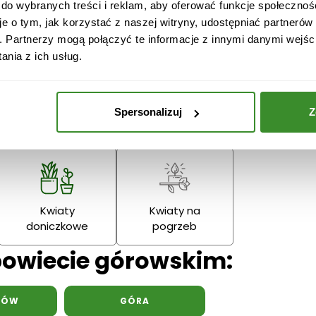
 do wybranych treści i reklam, aby oferować funkcje społecznoś
je o tym, jak korzystać z naszej witryny, udostępniać partneró
Boże
Dzień Babci
. Partnerzy mogą połączyć te informacje z innymi danymi wejśc
Narodzenie
Dziadka
nia z ich usług.
Podziękowania
Wielkanoc
Dzień Mamy
Dzień Ojc
Spersonalizuj
Z
Kwiaty
Kwiaty na
doniczkowe
pogrzeb
powiecie górowskim:
NÓW
GÓRA