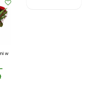
ni w
–
ł