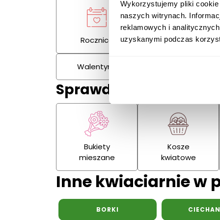
Wykorzystujemy pliki cookie
naszych witrynach. Informac
reklamowych i analitycznych
uzyskanymi podczas korzysta
Rocznica
Kondolencje
Walentynki
Dzień Kobiet
Sprawdź również:
Bukiety
Kosze
mieszane
kwiatowe
Inne kwiaciarnie w 
BORKI
CIECHA