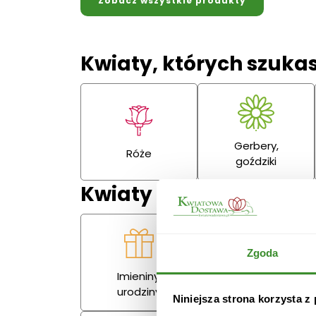
Zobacz wszystkie produkty
Kwiaty, których szuka
Gerbery,
Róże
goździki
Kwiaty na każdą okazj
Zgoda
Imieniny,
Miłość
urodziny
Niniejsza strona korzysta z