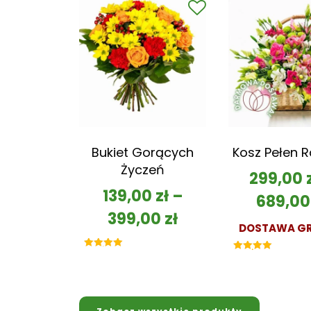
Bukiet Gorących
Kosz Pełen 
Życzeń
299,00
139,00
zł
–
689,0
399,00
zł
DOSTAWA GR
Oceniono
Oceniono
5.00
5.00
na 5
na 5