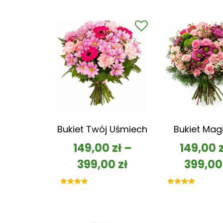
Bukiet Twój Uśmiech
Bukiet Mag
149,00
zł
–
149,00
399,00
zł
399,0
Oceniono
Oceniono
5.00
5.00
na 5
na 5