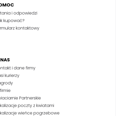
OMOC
tania i odpowiedzi
ak kupować?
rmularz kontaktowy
 NAS
ntakt i dane firmy
si kurierzy
agrody
firmie
iaciarnie Partnerskie
kalizacje poczty z kwiatami
kalizacje wieńce pogrzebowe