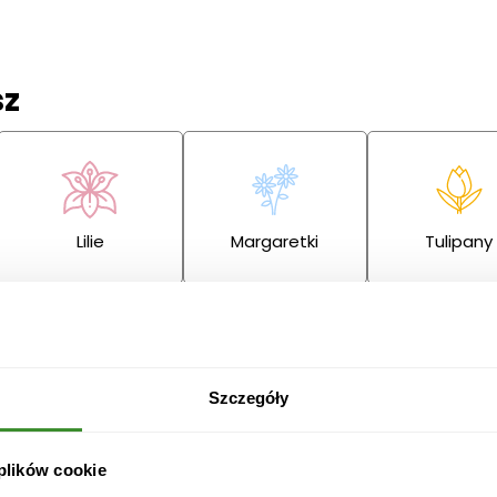
sz
Lilie
Margaretki
Tulipany
ę
Szczegóły
Przeprosiny
Gratulacje
Ślub
 plików cookie