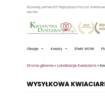
Wywołaj uśmiech!!! Najszybsza Poczta. Kwiato
termin.
Kwiaciarnia internetowa Kwiatowa Dosta
Okazje
Kwiaty
Efekt WOW
Fl
Strona główna
»
Lokalizacje Kwiaciarni
»
Kw
WYSYŁKOWA KWIACIAR