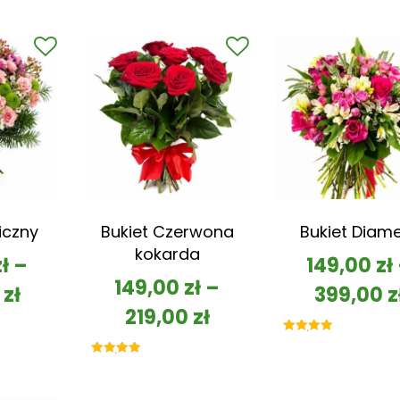
iczny
Bukiet Czerwona
Bukiet Diam
kokarda
zł
–
149,00
zł
149,00
zł
–
0
zł
399,00
z
219,00
zł
Oceniono
5.00
na 5
Oceniono
5.00
na 5