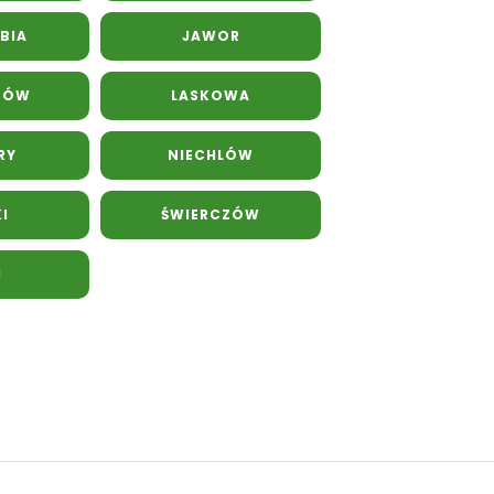
BIA
JAWOR
TÓW
LASKOWA
RY
NIECHLÓW
I
ŚWIERCZÓW
I