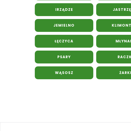
IRZĄDZE
JASTRZĘ
JEMIELNO
KLIMON
ŁĘCZYCA
MŁYNA
PSARY
RACZK
WĄSOSZ
ŻARK