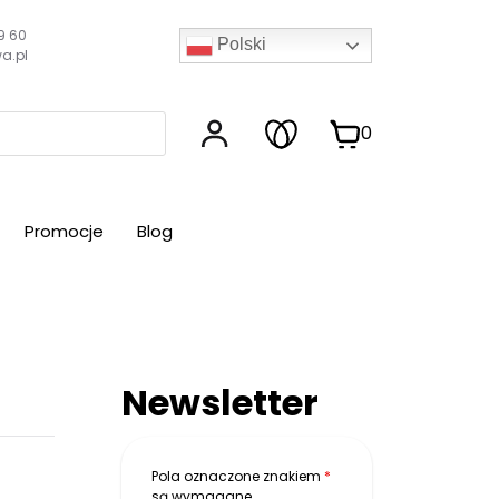
9 60
Polski
a.pl
0
Promocje
Blog
Newsletter
Pola oznaczone znakiem
*
są wymagane