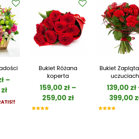
Radości
Bukiet Różana
Bukiet Zapląta
koperta
uczuciach
zł
–
159,00
zł
–
139,00
zł
0
zł
259,00
zł
399,00
z
ATIS!!
Oceniono
Oceniono
5.00
5.00
na 5
na 5