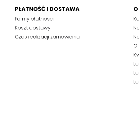
PŁATNOŚĆ I DOSTAWA
O
Formy płatności
Ko
Koszt dostawy
Na
Czas realizacji zamówienia
N
O 
Kw
Lo
Lo
Lo