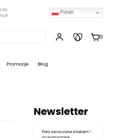
9 60
Polski
a.pl
0
Promocje
Blog
Newsletter
Pola oznaczone znakiem
*
są wymagane