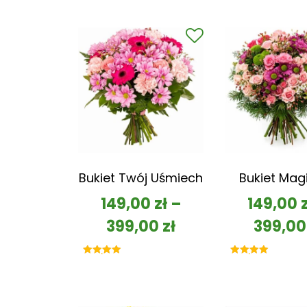
Bukiet Twój Uśmiech
Bukiet Mag
149,00
zł
–
149,00
399,00
zł
399,0
Oceniono
Oceniono
5.00
5.00
na 5
na 5