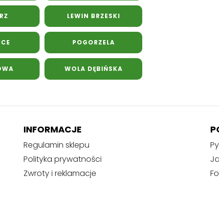
RZ
LEWIN BRZESKI
ICE
POGORZELA
OWA
WOLA DĘBIŃSKA
INFORMACJE
P
Regulamin sklepu
Py
Polityka prywatności
J
Zwroty i reklamacje
Fo