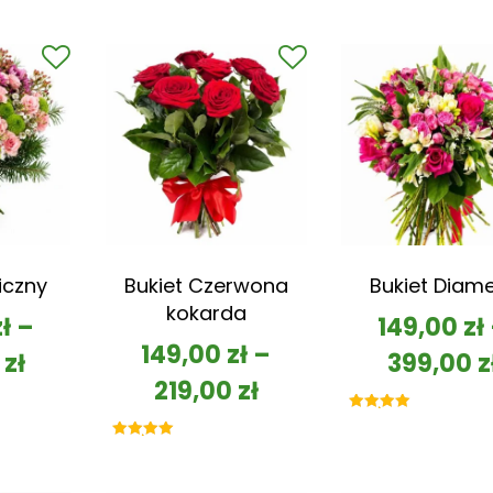
iczny
Bukiet Czerwona
Bukiet Diam
kokarda
zł
–
149,00
zł
149,00
zł
–
0
zł
399,00
z
219,00
zł
Oceniono
5.00
na 5
Oceniono
5.00
na 5