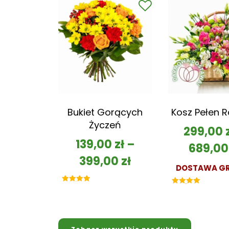
Bukiet Gorących
Kosz Pełen 
Życzeń
299,00
139,00
zł
–
689,0
399,00
zł
DOSTAWA GR
Oceniono
Oceniono
5.00
5.00
na 5
na 5