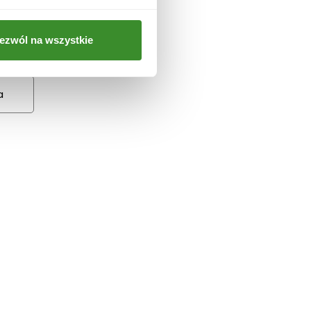
 i
ezwól na wszystkie
a