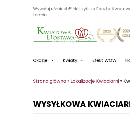
Wywołaj uśmiech!!! Najszybsza Poczta. Kwiato
termin.
Kwiaciarnia internetowa Kwiatowa Dosta
Okazje
Kwiaty
Efekt WOW
Fl
Strona główna
»
Lokalizacje Kwiaciarni
»
Kw
WYSYŁKOWA KWIACIAR