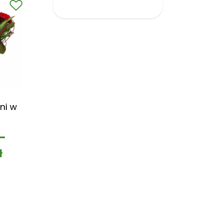
ni w
–
ł