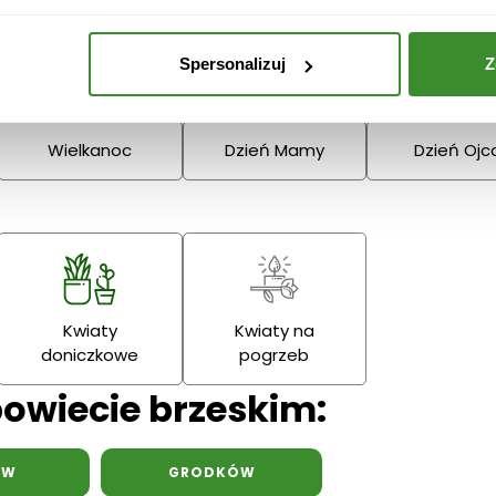
Boże
Dzień Babci
Spersonalizuj
Z
Narodzenie
Dziadka
Podziękowania
Wielkanoc
Dzień Mamy
Dzień Ojc
Kwiaty
Kwiaty na
doniczkowe
pogrzeb
powiecie brzeskim:
ÓW
GRODKÓW