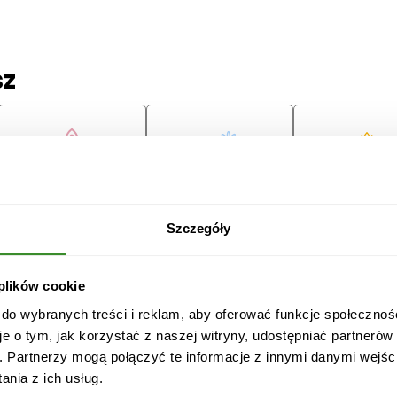
sz
Lilie
Margaretki
Tulipany
Szczegóły
ę
 plików cookie
 do wybranych treści i reklam, aby oferować funkcje społecznoś
je o tym, jak korzystać z naszej witryny, udostępniać partneró
Przeprosiny
Gratulacje
Ślub
. Partnerzy mogą połączyć te informacje z innymi danymi wejśc
nia z ich usług.