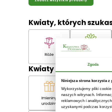
Zobacz wszystkie produkty
Kwiaty, których szuka
Gerbery,
Róże
goździki
Zgoda
Kwiaty na każdą okazj
Niniejsza strona korzysta z
Wykorzystujemy pliki cookie
naszych witrynach. Informac
Imieniny,
Miłość
reklamowych i analitycznych
urodziny
uzyskanymi podczas korzysta