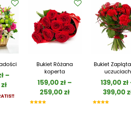
Radości
Bukiet Różana
Bukiet Zapląta
koperta
uczuciach
zł
–
159,00
zł
–
139,00
zł
0
zł
259,00
zł
399,00
z
ATIS!!
Oceniono
Oceniono
5.00
5.00
na 5
na 5