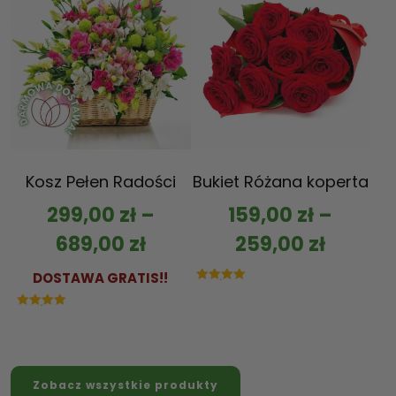
Kosz Pełen Radości
Bukiet Różana koperta
299,00
zł
–
159,00
zł
–
689,00
zł
259,00
zł
DOSTAWA GRATIS!!
Oceniono
5.00
na 5
Oceniono
5.00
na 5
Zobacz wszystkie produkty