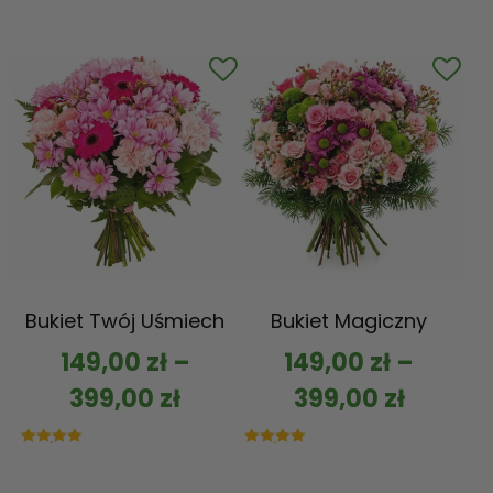
Bukiet Twój Uśmiech
Bukiet Magiczny
149,00
zł
–
149,00
zł
–
399,00
zł
399,00
zł
Oceniono
Oceniono
5.00
5.00
na 5
na 5