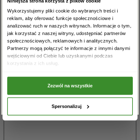
Niniejsza strona korzysta z plików cookie
rabat na pierwsze zakupy!
dobrane kwiaty potrafią przemówić do odbiorcy
Wykorzystujemy pliki cookie do wybranych treści i
lepiej niż tysiąc słów.
reklam, aby oferować funkcje społecznościowe i
analizować ruch w naszych witrynach. Informacje o tym,
Zapraszamy do naszej kwiaciarni w Wałbrzychu.
jak korzystać z naszej witryny, udostępniać partnerów
Pozwól nam pomóc Ci wyrazić to, co najważniejsze –
społecznościowych, reklamowych i analitycznych.
za pomocą kwiatów.
Partnerzy mogą połączyć te informacje z innymi danymi
wejściowymi od Ciebie lub uzyskanymi podczas
Masz pytania? Jesteśmy do
Akceptuję regulamin i wyrażam zgodę na
korzystania z ich usług.
przetwarzanie powyższych danych osobowych
dyspozycji. Zadzwoń: 74 663-
w celu otrzymywania newslettera.
33-46
Zezwól na wszystkie
ZAPISZ SIĘ
Spersonalizuj