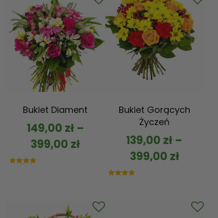
Bukiet Diament
Bukiet Gorących
Życzeń
149,00
zł
–
139,00
zł
–
399,00
zł
399,00
zł
Oceniono
5.00
na 5
Oceniono
5.00
na 5