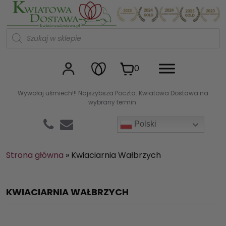
Kwiaciarnia internetowa Kw
W
y
s
z
u
0
k
i
w
Wywołaj uśmiech!!! Najszybsza Poczta. Kwiatowa Dostawa na
a
wybrany termin.
r
k
a
Polski
p
r
o
d
Strona główna
»
Kwiaciarnia Wałbrzych
u
k
t
ó
KWIACIARNIA WAŁBRZYCH
w