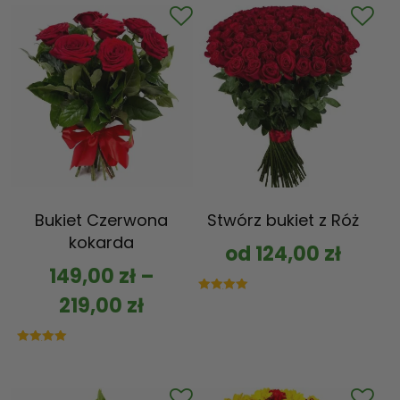
Bukiet Czerwona
Stwórz bukiet z Róż
kokarda
od
124,00
zł
149,00
zł
–
219,00
zł
Oceniono
5.00
na 5
Oceniono
5.00
na 5