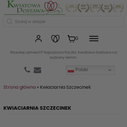
Kwiaciarnia internetowa Kw
W
y
s
z
u
0
k
i
w
Wywołaj uśmiech!!! Najszybsza Poczta. Kwiatowa Dostawa na
a
wybrany termin.
r
k
a
Polski
p
r
o
d
Strona główna
»
Kwiaciarnia Szczecinek
u
k
t
ó
KWIACIARNIA SZCZECINEK
w