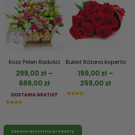
Kosz Pełen Radości
Bukiet Różana koperta
299,00
zł
–
159,00
zł
–
689,00
zł
259,00
zł
DOSTAWA GRATIS!!
Oceniono
5.00
na 5
Oceniono
5.00
na 5
Zobacz wszystkie produkty