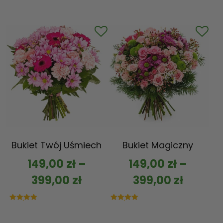
Bukiet Twój Uśmiech
Bukiet Magiczny
149,00
zł
–
149,00
zł
–
399,00
zł
399,00
zł
Oceniono
Oceniono
5.00
5.00
na 5
na 5