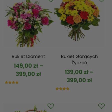
Bukiet Diament
Bukiet Gorących
Życzeń
149,00
zł
–
139,00
zł
–
399,00
zł
399,00
zł
Oceniono
5.00
na 5
Oceniono
5.00
na 5