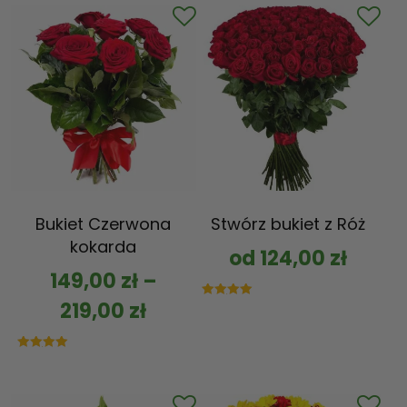
Bukiet Czerwona
Stwórz bukiet z Róż
kokarda
od
124,00
zł
149,00
zł
–
219,00
zł
Oceniono
5.00
na 5
Oceniono
5.00
na 5