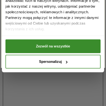
analizować ruch w naszych witrynach. Informacje o tym,
Masz pytania? Jesteśmy do
jak korzystać z naszej witryny, udostępniać partnerów
społecznościowych, reklamowych i analitycznych.
dyspozycji. Zadzwoń: 94 710-71-
Partnerzy mogą połączyć te informacje z innymi danymi
21
wejściowymi od Ciebie lub uzyskanymi podczas
Akceptuję regulamin i wyrażam zgodę na
korzystania z ich usług.
przetwarzanie powyższych danych osobowych
w celu otrzymywania newslettera.
Zezwól na wszystkie
ZAPISZ SIĘ
Spersonalizuj