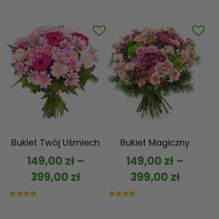
Bukiet Twój Uśmiech
Bukiet Magiczny
149,00
zł
–
149,00
zł
–
399,00
zł
399,00
zł
Oceniono
Oceniono
5.00
5.00
na 5
na 5