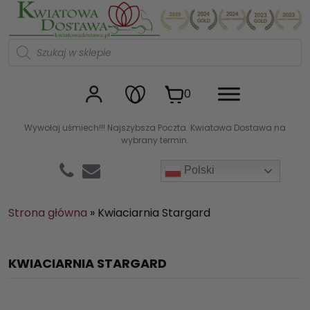
Kwiaciarnia internetowa Kw
W
y
s
z
u
0
k
i
w
Wywołaj uśmiech!!! Najszybsza Poczta. Kwiatowa Dostawa na
a
wybrany termin.
r
k
a
Polski
p
r
o
d
Strona główna
»
Kwiaciarnia Stargard
u
k
t
ó
KWIACIARNIA STARGARD
w