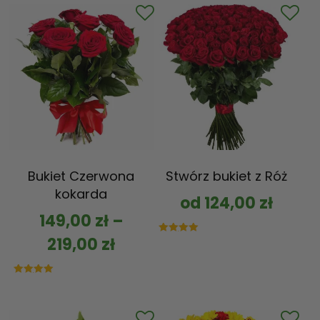
Bukiet Czerwona
Stwórz bukiet z Róż
kokarda
od
124,00
zł
149,00
zł
–
219,00
zł
Oceniono
5.00
na 5
Oceniono
5.00
na 5