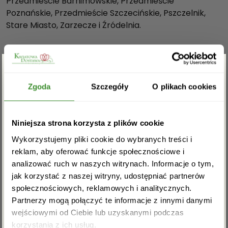
Przedmieście Barnimowskie, Przedmieście
Poznańskie, Przedmieście Szczecińskie, Pszczelnik,
Stare Miasto, Zarzecze i Źródelnia.
Nie czekaj, odwiedź naszą kwiaciarnię w Stargardzie.
Pozwól sobie na chwilę oddechu wśród piękna i
zapachu kwiatów, a my zadbamy o to, abyś od nas
Zgarnij rabat -5%
odszedł zadowolony.
Zgoda
Szczegóły
O plikach cookies
Masz pytania. Jesteśmy do
Zapisz się do newslettera i zgarnij
Niniejsza strona korzysta z plików cookie
dyspozycji. Zadzwoń: 91 404-09-
rabat na pierwsze zakupy!
Wykorzystujemy pliki cookie do wybranych treści i
42
reklam, aby oferować funkcje społecznościowe i
analizować ruch w naszych witrynach. Informacje o tym,
jak korzystać z naszej witryny, udostępniać partnerów
społecznościowych, reklamowych i analitycznych.
Partnerzy mogą połączyć te informacje z innymi danymi
wejściowymi od Ciebie lub uzyskanymi podczas
Akceptuję regulamin i wyrażam zgodę na
korzystania z ich usług.