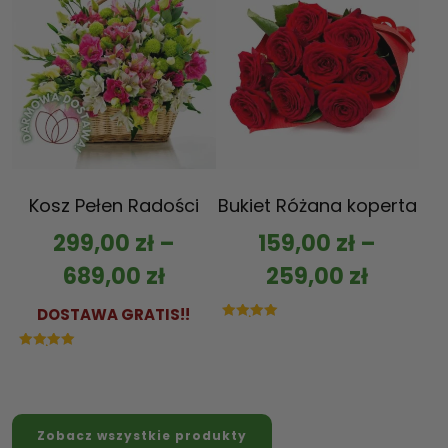
Kosz Pełen Radości
Bukiet Różana koperta
299,00
zł
–
159,00
zł
–
689,00
zł
259,00
zł
DOSTAWA GRATIS!!
Oceniono
5.00
na 5
Oceniono
5.00
na 5
Zobacz wszystkie produkty