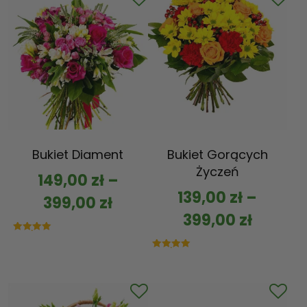
Bukiet Diament
Bukiet Gorących
Życzeń
149,00
zł
–
139,00
zł
–
399,00
zł
399,00
zł
Oceniono
5.00
na 5
Oceniono
5.00
na 5