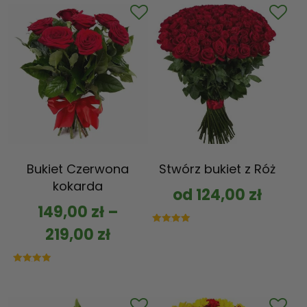
Bukiet Czerwona
Stwórz bukiet z Róż
kokarda
od
124,00
zł
149,00
zł
–
219,00
zł
Oceniono
5.00
na 5
Oceniono
5.00
na 5