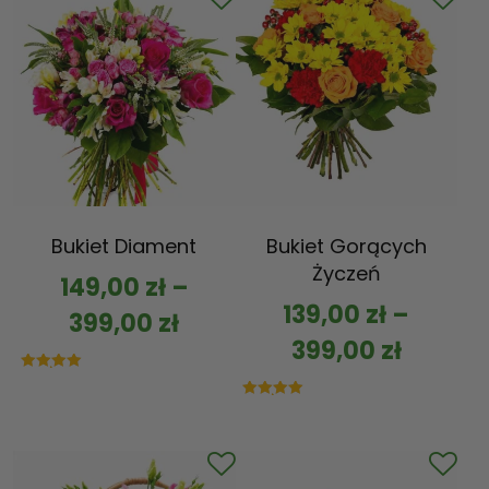
Bukiet Diament
Bukiet Gorących
Życzeń
149,00
zł
–
139,00
zł
–
399,00
zł
399,00
zł
Oceniono
5.00
na 5
Oceniono
5.00
na 5