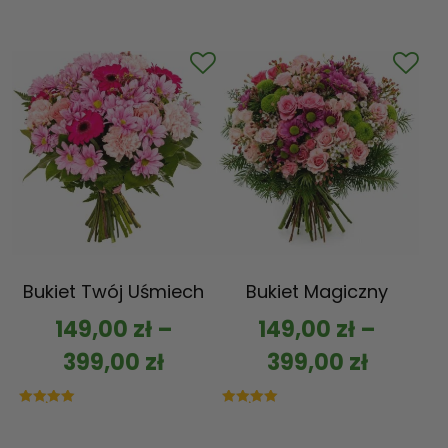
Bukiet Twój Uśmiech
Bukiet Magiczny
149,00
zł
–
149,00
zł
–
399,00
zł
399,00
zł
Oceniono
Oceniono
5.00
5.00
na 5
na 5