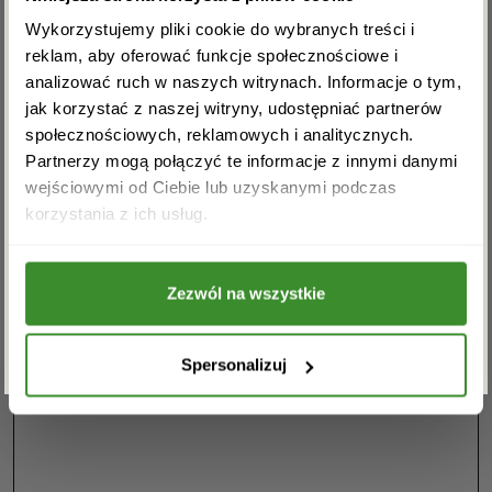
Dbamy o satysfakcję naszych klientów, dlatego
rabat na pierwsze zakupy!
zawsze staramy się, aby nasze kwiaty były najwyższej
Wykorzystujemy pliki cookie do wybranych treści i
jakości, a obsługa w naszej kwiaciarni w Rumi na
reklam, aby oferować funkcje społecznościowe i
najwyższym poziomie. Zapraszamy do odwiedzenia
analizować ruch w naszych witrynach. Informacje o tym,
naszej kwiaciarni w Rumi i przekonania się o tym na
jak korzystać z naszej witryny, udostępniać partnerów
własne oczy.
społecznościowych, reklamowych i analitycznych.
Partnerzy mogą połączyć te informacje z innymi danymi
Masz pytania? Jesteśmy do
wejściowymi od Ciebie lub uzyskanymi podczas
Akceptuję regulamin i wyrażam zgodę na
korzystania z ich usług.
przetwarzanie powyższych danych osobowych
dyspozycji. Zadzwoń: 58 500-
w celu otrzymywania newslettera.
88-12
Zezwól na wszystkie
ZAPISZ SIĘ
Spersonalizuj