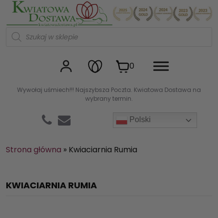
Kwiaciarnia internetowa Kw
W
y
s
z
u
0
k
i
w
Wywołaj uśmiech!!! Najszybsza Poczta. Kwiatowa Dostawa na
a
wybrany termin.
r
k
a
Polski
p
r
o
d
Strona główna
»
Kwiaciarnia Rumia
u
k
t
ó
KWIACIARNIA RUMIA
w