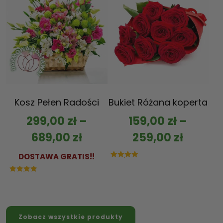
Kosz Pełen Radości
Bukiet Różana koperta
299,00
zł
–
159,00
zł
–
689,00
zł
259,00
zł
DOSTAWA GRATIS!!
Oceniono
5.00
na 5
Oceniono
5.00
na 5
Zobacz wszystkie produkty