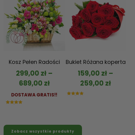
Kosz Pełen Radości
Bukiet Różana koperta
299,00
zł
–
159,00
zł
–
689,00
zł
259,00
zł
DOSTAWA GRATIS!!
Oceniono
5.00
na 5
Oceniono
5.00
na 5
Zobacz wszystkie produkty