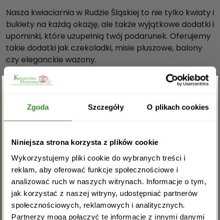
Nasza kwiaciarnia w Rudzie Śląskiej to nie tylko kwiaty i
bukiety na każdą okazję, ale także wyjątkowe dodatki i
upominki, które uzupełnią twój podarunek. Oferujemy
takie dodatki jak czekoladki, misie pluszowe, balony
czy eleganckie wazony.
Dołącz do grona naszych zadowolonych klientów i
przekonaj się sam, jak proste i przyjemne może być
Zgarnij rabat -5%
zamawianie kwiatów do Rudej Śląskiej. Odwiedź nas i
Zgoda
Szczegóły
O plikach cookies
na własne oczy przekonaj się o jakości naszych
produktów. Zapraszamy, czekamy na Ciebie.
Zapisz się do newslettera i zgarnij
Niniejsza strona korzysta z plików cookie
rabat na pierwsze zakupy!
Masz pytania? Jesteśmy do
Wykorzystujemy pliki cookie do wybranych treści i
reklam, aby oferować funkcje społecznościowe i
dyspozycji. Zadzwoń: 32 723-22-
analizować ruch w naszych witrynach. Informacje o tym,
94
jak korzystać z naszej witryny, udostępniać partnerów
społecznościowych, reklamowych i analitycznych.
Partnerzy mogą połączyć te informacje z innymi danymi