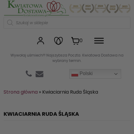
Kwiaciarnia internetowa Kw
W
y
s
z
u
0
k
i
w
Wywołaj uśmiech!!! Najszybsza Poczta. Kwiatowa Dostawa na
a
wybrany termin.
r
k
a
Polski
p
r
o
d
Strona główna
»
Kwiaciarnia Ruda Śląska
u
k
t
ó
KWIACIARNIA RUDA ŚLĄSKA
w