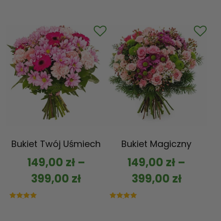
Bukiet Twój Uśmiech
Bukiet Magiczny
149,00
zł
–
149,00
zł
–
399,00
zł
399,00
zł
Oceniono
Oceniono
5.00
5.00
na 5
na 5