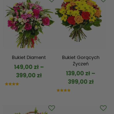
Bukiet Diament
Bukiet Gorących
Życzeń
149,00
zł
–
139,00
zł
–
399,00
zł
399,00
zł
Oceniono
5.00
na 5
Oceniono
5.00
na 5