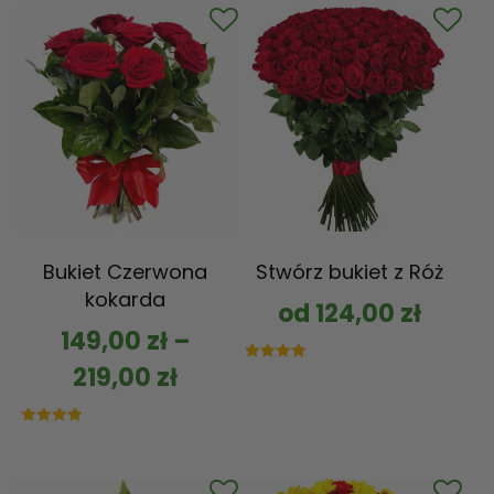
Bukiet Czerwona
Stwórz bukiet z Róż
kokarda
od
124,00
zł
149,00
zł
–
219,00
zł
Oceniono
5.00
na 5
Oceniono
5.00
na 5