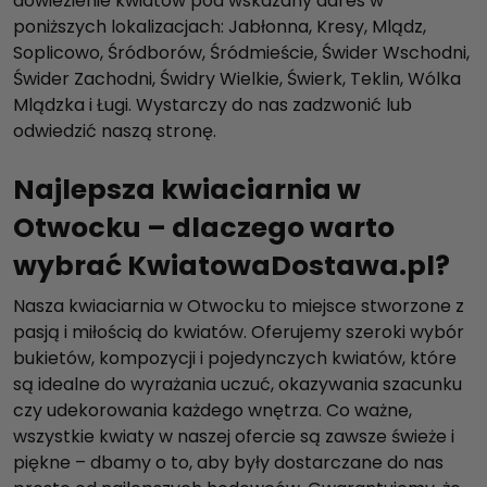
dowiezienie kwiatów pod wskazany adres w
poniższych lokalizacjach: Jabłonna, Kresy, Mlądz,
Soplicowo, Śródborów, Śródmieście, Świder Wschodni,
Świder Zachodni, Świdry Wielkie, Świerk, Teklin, Wólka
Mlądzka i Ługi. Wystarczy do nas zadzwonić lub
odwiedzić naszą stronę.
Najlepsza kwiaciarnia w
Otwocku – dlaczego warto
wybrać KwiatowaDostawa.pl?
Nasza kwiaciarnia w Otwocku to miejsce stworzone z
pasją i miłością do kwiatów. Oferujemy szeroki wybór
bukietów, kompozycji i pojedynczych kwiatów, które
są idealne do wyrażania uczuć, okazywania szacunku
czy udekorowania każdego wnętrza. Co ważne,
wszystkie kwiaty w naszej ofercie są zawsze świeże i
piękne – dbamy o to, aby były dostarczane do nas