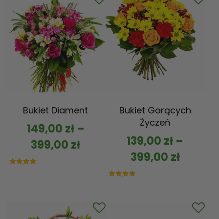
Bukiet Diament
Bukiet Gorących
Życzeń
149,00
zł
–
139,00
zł
–
399,00
zł
399,00
zł
Oceniono
5.00
na 5
Oceniono
5.00
na 5