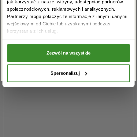
jak korzystać z naszej witryny, udostępniać partnerów
dyspozycji. Zadzwoń: 22 110-59-
społecznościowych, reklamowych i analitycznych.
60
Partnerzy mogą połączyć te informacje z innymi danymi
wejściowymi od Ciebie lub uzyskanymi podczas
Akceptuję regulamin i wyrażam zgodę na
korzystania z ich usług.
przetwarzanie powyższych danych osobowych
w celu otrzymywania newslettera.
Zezwól na wszystkie
ZAPISZ SIĘ
Spersonalizuj