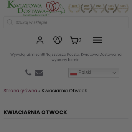
Kwiaciarnia internetowa Kw
W
y
s
z
u
0
k
i
w
Wywołaj uśmiech!!! Najszybsza Poczta. Kwiatowa Dostawa na
a
wybrany termin.
r
k
a
Polski
p
r
o
d
Strona główna
»
Kwiaciarnia Otwock
u
k
t
ó
KWIACIARNIA OTWOCK
w