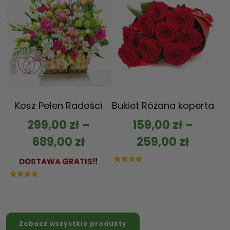
Kosz Pełen Radości
Bukiet Różana koperta
299,00
zł
–
159,00
zł
–
689,00
zł
259,00
zł
DOSTAWA GRATIS!!
Oceniono
5.00
na 5
Oceniono
5.00
na 5
Zobacz wszystkie produkty