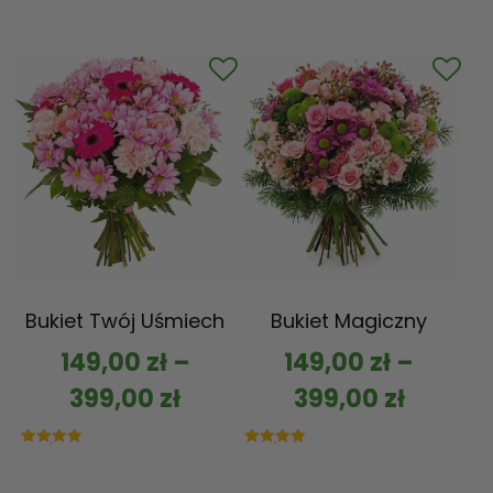
Bukiet Twój Uśmiech
Bukiet Magiczny
149,00
zł
–
149,00
zł
–
399,00
zł
399,00
zł
Oceniono
Oceniono
5.00
5.00
na 5
na 5