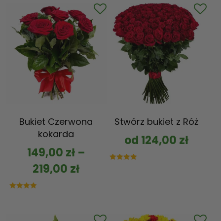
Bukiet Czerwona
Stwórz bukiet z Róż
kokarda
od
124,00
zł
149,00
zł
–
219,00
zł
Oceniono
5.00
na 5
Oceniono
5.00
na 5