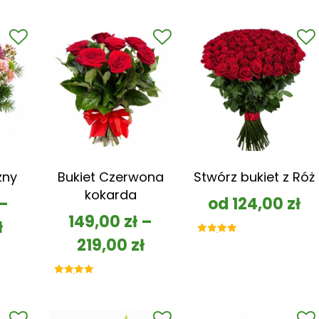
zny
Bukiet Czerwona
Stwórz bukiet z Róż
kokarda
–
od
124,00
zł
149,00
zł
–
ł
219,00
zł
Oceniono
5.00
na 5
Oceniono
5.00
na 5