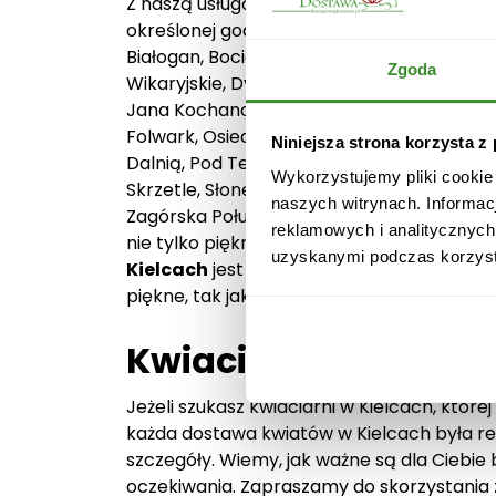
Z naszą usługą dostawy kwiatów w Kielcac
określonej godzinie. W naszym zasięgu są ws
Białogan, Bocianek, Bukówka, Cedro Mazu
Zgoda
Wikaryjskie, Dyminy, Głęboczka, Herby, Osi
Jana Kochanowskiego, Karczówka, Kawetczy
Folwark, Osiedle Chęcińskie, Osiedle Świętok
Niniejsza strona korzysta z
Dalnią, Pod Telegrafem, Podkarczówka, Posł
Wykorzystujemy pliki cookie
Skrzetle, Słoneczne Wzgórze, Słowik, Szydł
naszych witrynach. Informac
Zagórska Południe, Zagórska Północ, Zagórz
reklamowych i analitycznych
nie tylko piękny prezent, ale także wyraz t
uzyskanymi podczas korzysta
Kielcach
jest szybka, a zarazem niezawod
piękne, tak jak w dniu ich zakupu.
Kwiaciarnia Kielce –
Jeżeli szukasz kwiaciarni w Kielcach, które
każda dostawa kwiatów w Kielcach była rea
szczegóły. Wiemy, jak ważne są dla Ciebie 
oczekiwania. Zapraszamy do skorzystania z