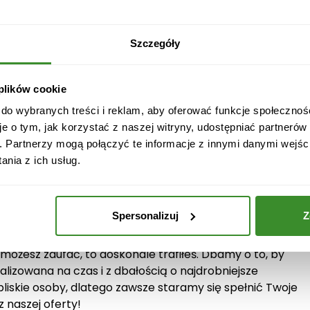
h, możesz zamówić kwiaty na określoną datę i o
zystkie zakątki Kielc i jego okolic: Baranówek, Barwinek,
r, Centrum, Czarnów, Dąbrowa, Dobromyśl, Domaszowice
Szczegóły
edle Jagiellońskie, Osiedle Jana Czarnockiego, Osiedle
zna, Łazy, Na Stoku, Niewachlów I, Niewachlów II, Nowy
rzyskie, Ostra Górka, Pakosz, Piaski, Pietraszki, Pod
 plików cookie
owice, Sady, Osiedle Sandomierskie, Sieje, Sitkówka,
 do wybranych treści i reklam, aby oferować funkcje społecznoś
ówek, Ślichowice, Uroczysko, Wielkopole, Wietrznia,
je o tym, jak korzystać z naszej witryny, udostępniać partneró
e, Zalesie, Osiedle Związkowiec. Pamiętaj, że kwiaty to
. Partnerzy mogą połączyć te informacje z innymi danymi wejśc
wój troski i szacunku. Nasza
dostawa kwiatów w
nia z ich usług.
na – gwarantujemy, że dostarczone kwiaty będą świeże i
Spersonalizuj
Z
 Zawsze blisko Ciebie
j możesz zaufać, to doskonale trafiłeś. Dbamy o to, by
lizowana na czas i z dbałością o najdrobniejsze
bliskie osoby, dlatego zawsze staramy się spełnić Twoje
 naszej oferty!