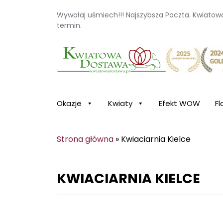
Wywołaj uśmiech!!! Najszybsza Poczta. Kwiato
termin.
Kwiaciarnia internetowa Kwiatowa Dosta
Okazje
Kwiaty
Efekt WOW
Fl
Strona główna
»
Kwiaciarnia Kielce
KWIACIARNIA KIELCE