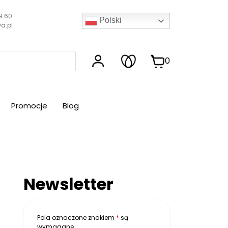
9 60
Polski
a.pl
0
Promocje
Blog
Newsletter
Pola oznaczone znakiem
*
są
wymagane