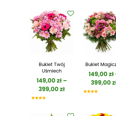
Bukiet Twój
Bukiet Magic
Uśmiech
149,00
zł
149,00
zł
–
399,00
z
399,00
zł
Oceniono
5.00
na 5
Oceniono
5.00
na 5