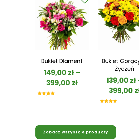
Bukiet Diament
Bukiet Gorąc
Życzeń
149,00
zł
–
139,00
zł
399,00
zł
399,00
z
Oceniono
5.00
na 5
Oceniono
5.00
na 5
Zobacz wszystkie produkty