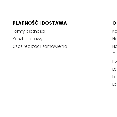
PŁATNOŚĆ I DOSTAWA
O
Formy płatności
Ko
Koszt dostawy
Na
Czas realizacji zamówienia
N
O 
Kw
Lo
Lo
Lo