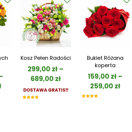
ych
Kosz Pełen Radości
Bukiet Różana
koperta
299,00
zł
–
–
159,00
zł
–
689,00
zł
ł
259,00
zł
DOSTAWA GRATIS!!
Oceniono
Oceniono
5.00
5.00
na 5
na 5