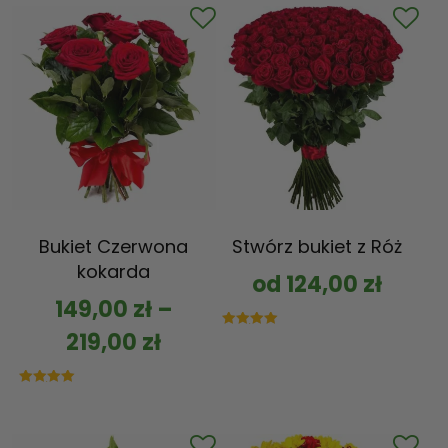
Bukiet Czerwona
Stwórz bukiet z Róż
kokarda
od
124,00
zł
149,00
zł
–
219,00
zł
Oceniono
5.00
na 5
Oceniono
5.00
na 5