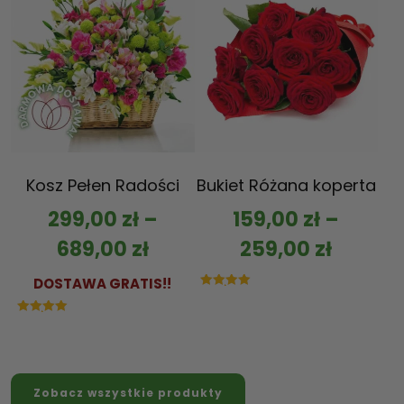
Kosz Pełen Radości
Bukiet Różana koperta
299,00
zł
–
159,00
zł
–
689,00
zł
259,00
zł
DOSTAWA GRATIS!!
Oceniono
5.00
na 5
Oceniono
5.00
na 5
Zobacz wszystkie produkty