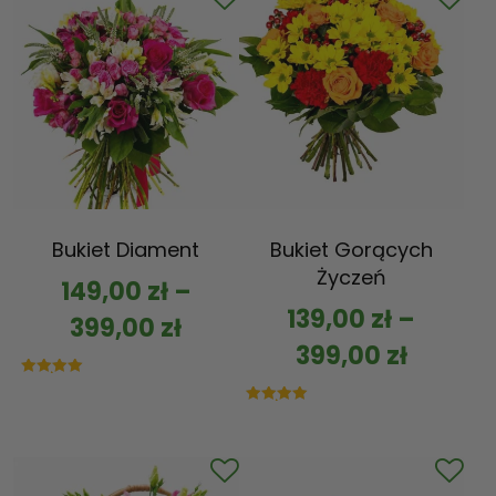
Bukiet Diament
Bukiet Gorących
Życzeń
149,00
zł
–
139,00
zł
–
399,00
zł
399,00
zł
Oceniono
5.00
na 5
Oceniono
5.00
na 5