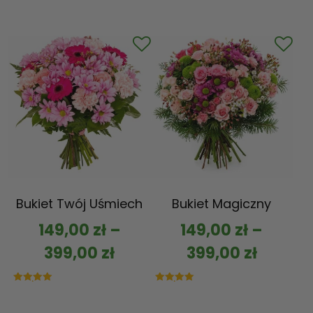
Bukiet Twój Uśmiech
Bukiet Magiczny
149,00
zł
–
149,00
zł
–
399,00
zł
399,00
zł
Oceniono
Oceniono
5.00
5.00
na 5
na 5