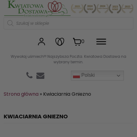
Kwiaciarnia internetowa Kw
W
y
s
z
u
0
k
i
w
Wywołaj uśmiech!!! Najszybsza Poczta. Kwiatowa Dostawa na
a
wybrany termin.
r
k
a
Polski
p
r
o
d
Strona główna
»
Kwiaciarnia Gniezno
u
k
t
ó
KWIACIARNIA GNIEZNO
w