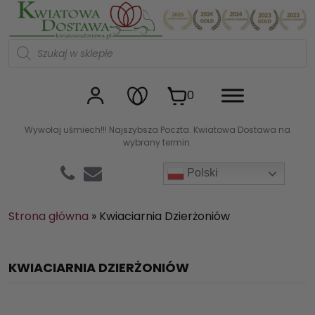
Kwiaciarnia internetowa Kw
W
y
s
z
u
0
k
i
w
Wywołaj uśmiech!!! Najszybsza Poczta. Kwiatowa Dostawa na
a
wybrany termin.
r
k
a
Polski
p
r
o
d
Strona główna
»
Kwiaciarnia Dzierżoniów
u
k
t
ó
KWIACIARNIA DZIERŻONIÓW
w