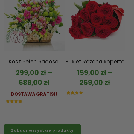
Kosz Pełen Radości
Bukiet Różana koperta
299,00
zł
–
159,00
zł
–
689,00
zł
259,00
zł
DOSTAWA GRATIS!!
Oceniono
5.00
na 5
Oceniono
5.00
na 5
Zobacz wszystkie produkty