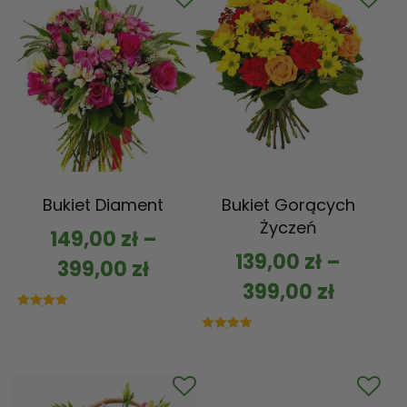
Bukiet Diament
Bukiet Gorących
Życzeń
149,00
zł
–
139,00
zł
–
399,00
zł
399,00
zł
Oceniono
5.00
na 5
Oceniono
5.00
na 5