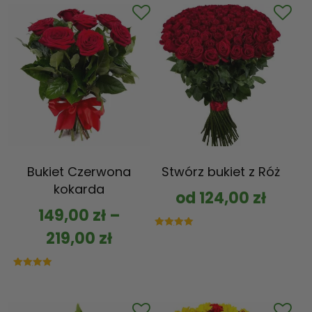
Bukiet Czerwona
Stwórz bukiet z Róż
kokarda
od
124,00
zł
149,00
zł
–
219,00
zł
Oceniono
5.00
na 5
Oceniono
5.00
na 5