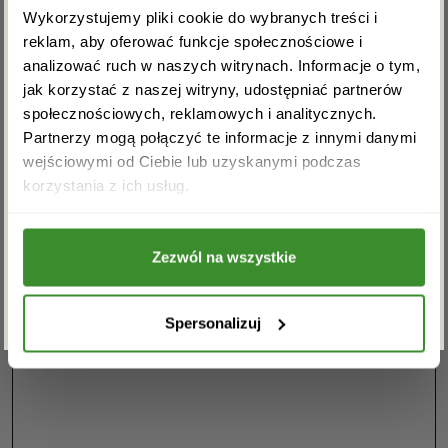
rabat na pierwsze zakupy!
Wykorzystujemy pliki cookie do wybranych treści i
Zapraszamy do odwiedzenia naszej kwiaciarni w
reklam, aby oferować funkcje społecznościowe i
Dzierżoniowie. Z przyjemnością pomożemy Ci w
analizować ruch w naszych witrynach. Informacje o tym,
wyborze idealnego bukietu kwiatów, który przyniesie
jak korzystać z naszej witryny, udostępniać partnerów
radość i uśmiech na twarzy odbiorcy.
społecznościowych, reklamowych i analitycznych.
Partnerzy mogą połączyć te informacje z innymi danymi
Masz pytania? Jesteśmy do
wejściowymi od Ciebie lub uzyskanymi podczas
Akceptuję regulamin i wyrażam zgodę na
korzystania z ich usług.
dyspozycji. Zadzwoń: 74 663-
przetwarzanie powyższych danych osobowych
w celu otrzymywania newslettera.
33-46
Zezwól na wszystkie
ZAPISZ SIĘ
Spersonalizuj