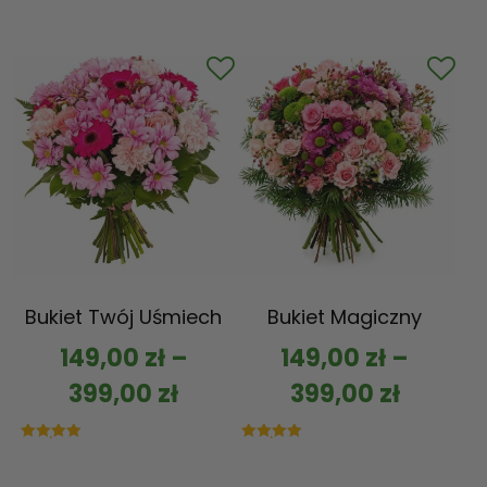
Bukiet Twój Uśmiech
Bukiet Magiczny
149,00
zł
–
149,00
zł
–
399,00
zł
399,00
zł
Oceniono
Oceniono
5.00
5.00
na 5
na 5