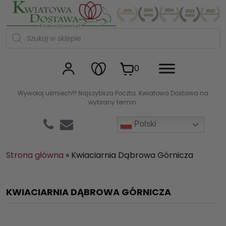
Kwiaciarnia internetowa Kw
W
y
s
z
u
0
k
i
w
Wywołaj uśmiech!!! Najszybsza Poczta. Kwiatowa Dostawa na
a
wybrany termin.
r
k
a
Polski
p
r
o
d
Strona główna
»
Kwiaciarnia Dąbrowa Górnicza
u
k
t
ó
KWIACIARNIA DĄBROWA GÓRNICZA
w