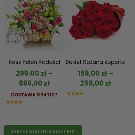
Kosz Pełen Radości
Bukiet Różana koperta
299,00
zł
–
159,00
zł
–
689,00
zł
259,00
zł
DOSTAWA GRATIS!!
Oceniono
5.00
na 5
Oceniono
5.00
na 5
Zobacz wszystkie produkty