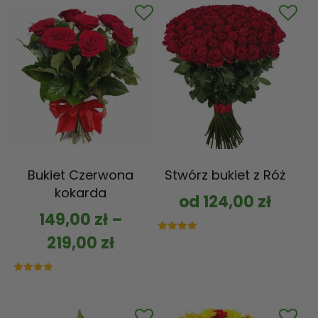
Bukiet Czerwona
Stwórz bukiet z Róż
kokarda
od
124,00
zł
149,00
zł
–
219,00
zł
Oceniono
5.00
na 5
Oceniono
5.00
na 5