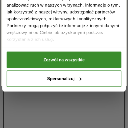
skorzystania z naszych usług!
analizować ruch w naszych witrynach. Informacje o tym,
jak korzystać z naszej witryny, udostępniać partnerów
Masz pytania? Jesteśmy do
społecznościowych, reklamowych i analitycznych.
Partnerzy mogą połączyć te informacje z innymi danymi
dyspozycji. Zadzwoń: 32 723-22-
wejściowymi od Ciebie lub uzyskanymi podczas
94
Akceptuję regulamin i wyrażam zgodę na
korzystania z ich usług.
przetwarzanie powyższych danych osobowych
w celu otrzymywania newslettera.
Zezwól na wszystkie
ZAPISZ SIĘ
Spersonalizuj