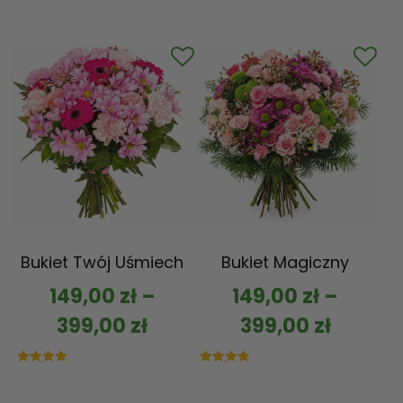
Bukiet Twój Uśmiech
Bukiet Magiczny
149,00
zł
–
149,00
zł
–
399,00
zł
399,00
zł
Oceniono
Oceniono
5.00
5.00
na 5
na 5