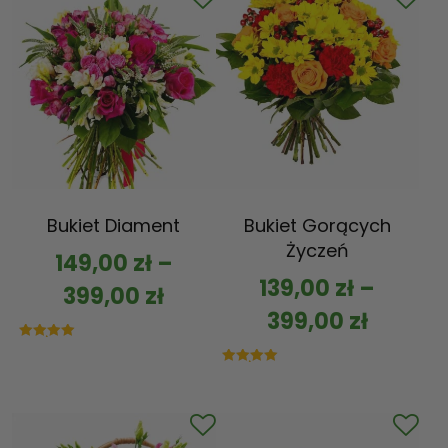
Bukiet Diament
Bukiet Gorących
Życzeń
149,00
zł
–
139,00
zł
–
399,00
zł
399,00
zł
Oceniono
5.00
na 5
Oceniono
5.00
na 5