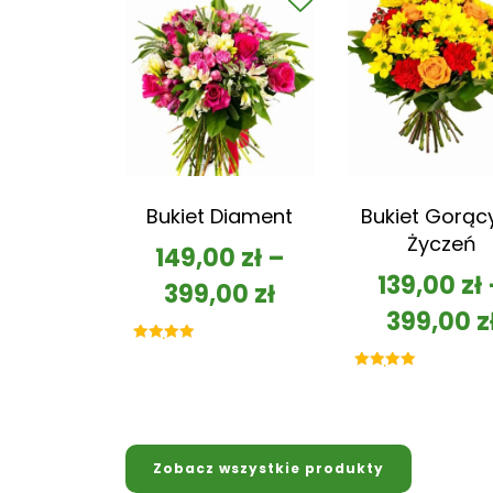
Bukiet Diament
Bukiet Gorąc
Życzeń
149,00
zł
–
139,00
zł
399,00
zł
399,00
z
Oceniono
5.00
na 5
Oceniono
5.00
na 5
Zobacz wszystkie produkty