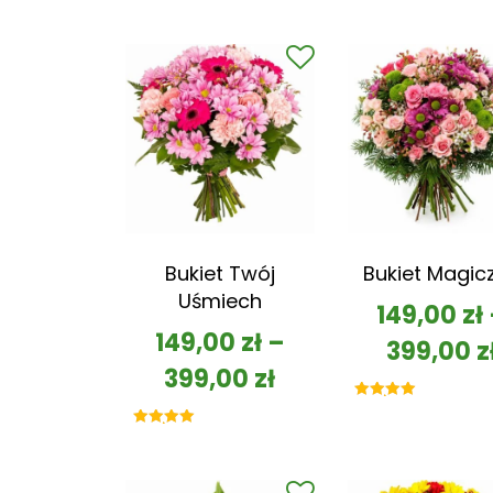
Bukiet Twój
Bukiet Magic
Uśmiech
149,00
zł
149,00
zł
–
399,00
z
399,00
zł
Oceniono
5.00
na 5
Oceniono
5.00
na 5