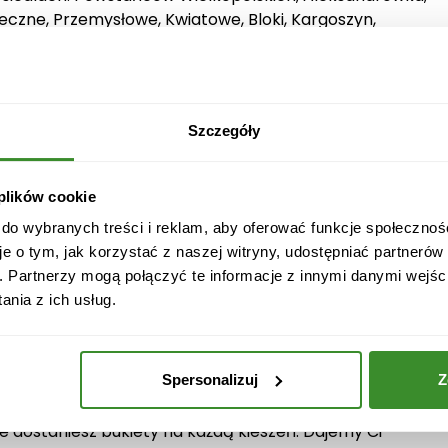
eczne, Przemysłowe, Kwiatowe, Bloki, Kargoszyn,
ystarczy złożyć zamówienie przez naszą stronę. Wtedy my
h kwiatów pod wskazany przez Ciebie adres.
Szczegóły
awiamy na najwyższą jakość naszych produktów i usług.
rzone przez nas bukiety będą wyłącznie ze świeżych i
 plików cookie
 do wybranych treści i reklam, aby oferować funkcje społecznoś
nia w Ciechanowie
je o tym, jak korzystać z naszej witryny, udostępniać partneró
. Partnerzy mogą połączyć te informacje z innymi danymi wejśc
erujemy obszerny wybór kwiatów i bukietów na każdą
nia z ich usług.
gancko układane bukiety, które mogą upiększyć każde
o romantyczne niespodzianki, nasza kwiaciarnia w
cji.
Spersonalizuj
Z
cą obdarować bliskie osoby pięknymi kwiatami. Nasza
ie dostaniesz bukiety na każdą kieszeń. Dajemy Ci