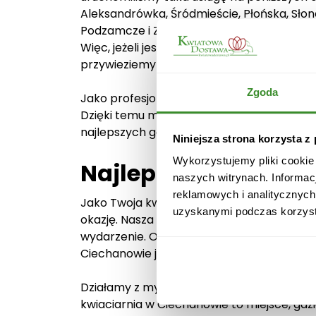
Aleksandrówka, Śródmieście, Płońska, Słon
Podzamcze i Zachód.
Więc, jeżeli jesteś w naszym zasięgu to w
przywieziemy bukiet świeżych i pachnącyc
Zgoda
Jako profesjonalna kwiaciarnia, zawsze st
Dzięki temu możesz mieć pewność, że stwo
najlepszych gatunkowo kwiatów.
Niniejsza strona korzysta z
Wykorzystujemy pliki cookie
Najlepsza kwiaciar
naszych witrynach. Informac
reklamowych i analitycznych
Jako Twoja kwiaciarnia w Ciechanowie, of
uzyskanymi podczas korzysta
okazję. Nasza oferta obejmuje świeże, ele
wydarzenie. Od urodzin, przez rocznice, p
Ciechanowie jest zawsze do Twojej dyspozy
Działamy z myślą o wszystkich, którzy ch
kwiaciarnia w Ciechanowie to miejsce, gdz