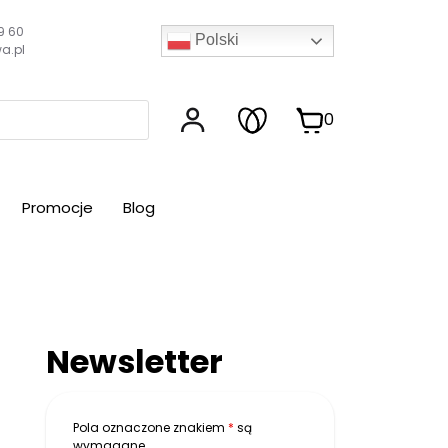
9 60
Polski
a.pl
0
Promocje
Blog
Newsletter
Pola oznaczone znakiem
*
są
wymagane