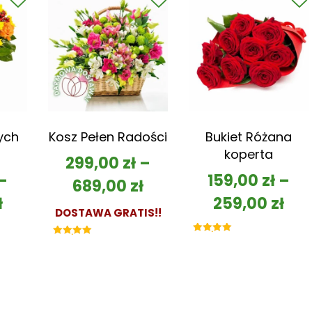
ych
Kosz Pełen Radości
Bukiet Różana
koperta
299,00
zł
–
–
159,00
zł
–
689,00
zł
ł
259,00
zł
DOSTAWA GRATIS!!
Oceniono
Oceniono
5.00
5.00
na 5
na 5