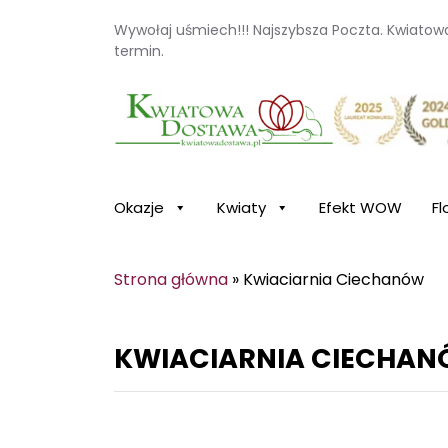
Wywołaj uśmiech!!! Najszybsza Poczta. Kwiato
termin.
Kwiaciarnia internetowa Kwiatowa Dosta
Okazje
Kwiaty
Efekt WOW
Fl
Strona główna
»
Kwiaciarnia Ciechanów
KWIACIARNIA CIECHA