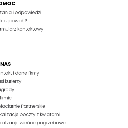
OMOC
tania i odpowiedzi
ak kupować?
rmularz kontaktowy
 NAS
ntakt i dane firmy
si kurierzy
agrody
firmie
iaciarnie Partnerskie
kalizacje poczty z kwiatami
kalizacje wieńce pogrzebowe