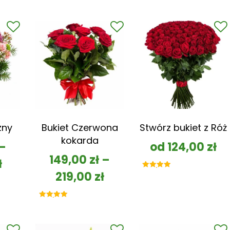
zny
Bukiet Czerwona
Stwórz bukiet z Róż
kokarda
–
od
124,00
zł
149,00
zł
–
ł
219,00
zł
Oceniono
5.00
na 5
Oceniono
5.00
na 5