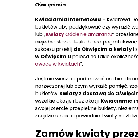
Oświęcimia.
Kwiaciarnia internetowa
– Kwiatowa D
bukietów aby podziękować czy wyrazić wd
lub „
Kwiaty
Odcienie amarantu
” przesłan
niejedno słowo. Jeśli chcesz pogratulować
sukcesu prześlij
do Oświęcimia
kwiaty
i 
w
Oświęcimiu
poleca na takie okolicznośc
owoce w kwiatach
”.
Jeśli nie wiesz co podarować osobie bliski
narzeczonej lub czym wyrazić pamięć, sz
bukietów.
Kwiaty z dostawą do Oświęci
wszelkie okazje i bez okazji.
Kwiaciarnia i
swojej ofercie przepiękne bukiety, nieziem
znajdzie u nas odpowiednie kwiaty na zbliża
Zamów kwiaty przez 