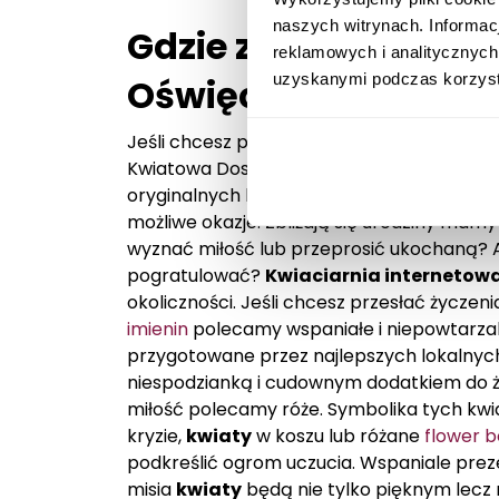
naszych witrynach. Informac
Gdzie zamówić kwiat
reklamowych i analitycznych
uzyskanymi podczas korzysta
Oświęcimiu?
Jeśli chcesz podarować
kwiaty w Oświęc
Kwiatowa Dostawa
Oświęcim
. Na naszej 
oryginalnych kompozycji, wspaniałych kos
możliwe okazje. Zbliżają się urodziny mamy
wyznać miłość lub przeprosić ukochaną? A
pogratulować?
Kwiaciarnia internetow
okoliczności. Jeśli chcesz przesłać życzeni
imienin
polecamy wspaniałe i niepowtarza
przygotowane przez najlepszych lokalnyc
niespodzianką i cudownym dodatkiem do 
miłość polecamy róże. Symbolika tych kwi
kryzie,
kwiaty
w koszu lub różane
flower b
podkreślić ogrom uczucia. Wspaniale prez
misia
kwiaty
będą nie tylko pięknym lec