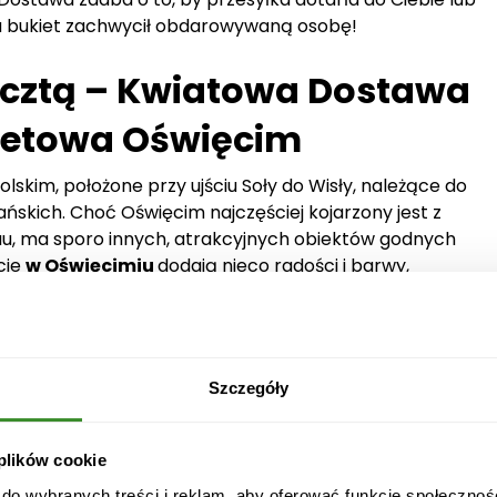
, a bukiet zachwycił obdarowywaną osobę!
ocztą – Kwiatowa Dostawa
rnetowa Oświęcim
kim, położone przy ujściu Soły do Wisły, należące do
ńskich. Choć Oświęcim najczęściej kojarzony jest z
, ma sporo innych, atrakcyjnych obiektów godnych
cie
w Oświęcimiu
dodają nieco radości i barwy,
I wieku wraz z XIII – wieczną wieżą obronną. Pod
le – jeden wybudowany podczas zaboru austriackiego,
 1940 – 1944. Najstarszym zabytkiem sakralnym jest
ra pierwotnie pełniła funkcję kapitularza. Będąc w
Szczegóły
 Kaczanowskiego – jeden z największych fresków w
o przespacerować się
w Oświęcimiu
pięknymi
 Oświęcimia jest fakt, że w 1904 roku powstało tu
 plików cookie
ży.
 do wybranych treści i reklam, aby oferować funkcje społecznoś