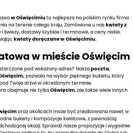
tawa
w Oświęcimiu
to najlepsza na polskim rynku firma
nia na terenie całego kraju. Zamówione u nas
kwiaty z
i świeży, dostawy szybkie i terminowe, a ceny niskie.
wiając
kwiaty doręczane w
Oświęcimiu.
atowa w mieście Oświęcim
ostarczone pod wskazany adres? Nasza
poczta
,
Oświęcim,
pozwala na wybór pięknego bukietu, który
pod Twoje drzwi w określonym terminie.
tóra obejmuje nie tylko
Oświęcim
, ale także wiele innych
więcim
oraz okolicach może być zrealizowana nawet w
orodne bukiety i kompozycje kwiatowe, z pewnością
dchodzącej okazji. Sprawdź nasze propozycje i wygodnie
stawa zadba o to, by przesyłka dotarła do Ciebie lub