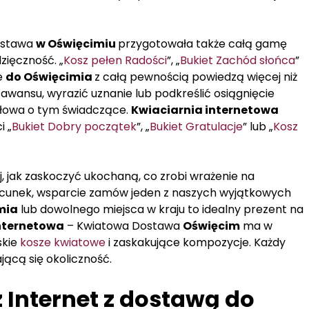
ostawa
w Oświęcimiu
przygotowała także całą gamę
zięczność. „
Kosz pełen Radości
”, „
Bukiet Zachód słońca
”
e
do Oświęcimia
z całą pewnością powiedzą więcej niż
 awansu, wyrazić uznanie lub podkreślić osiągnięcie
słowa o tym świadczące.
Kwiaciarnia internetowa
i „
Bukiet Dobry początek
”, „
Bukiet Gratulacje
” lub „
Kosz
ej, jak zaskoczyć ukochaną, co zrobi wrażenie na
acunek, wsparcie zamów jeden z naszych wyjątkowych
mia
lub dowolnego miejsca w kraju to idealny prezent na
nternetowa
– Kwiatowa Dostawa
Oświęcim
ma w
skie
kosze kwiatowe
i zaskakujące kompozycje. Każdy
jącą się okoliczność.
Internet z dostawą do