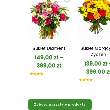
Bukiet Diament
Bukiet Gorąc
Życzeń
149,00
zł
–
139,00
zł
399,00
zł
399,00
z
Oceniono
5.00
na 5
Oceniono
5.00
na 5
Zobacz wszystkie produkty