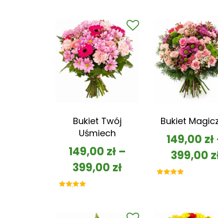
Bukiet Twój
Bukiet Magic
Uśmiech
149,00
zł
149,00
zł
–
399,00
z
399,00
zł
Oceniono
5.00
na 5
Oceniono
5.00
na 5