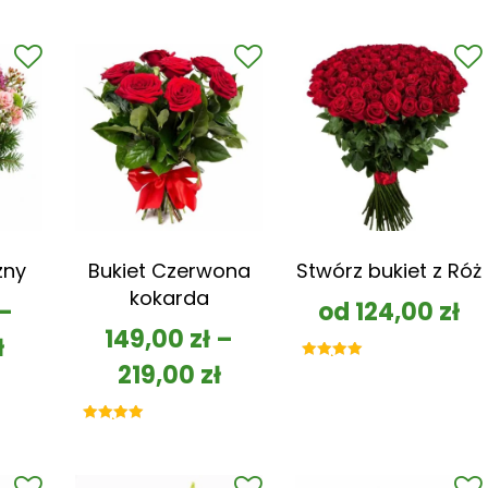
zny
Bukiet Czerwona
Stwórz bukiet z Róż
kokarda
–
od
124,00
zł
149,00
zł
–
ł
219,00
zł
Oceniono
5.00
na 5
Oceniono
5.00
na 5