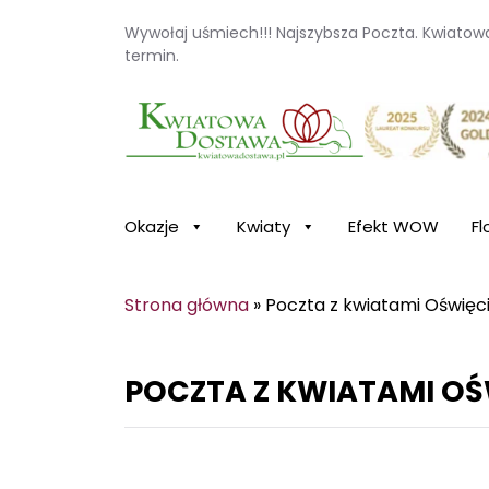
Wywołaj uśmiech!!! Najszybsza Poczta. Kwiato
termin.
Kwiaciarnia internetowa Kwiatowa Dosta
Okazje
Kwiaty
Efekt WOW
Fl
Strona główna
»
Poczta z kwiatami Oświęc
POCZTA Z KWIATAMI OŚ