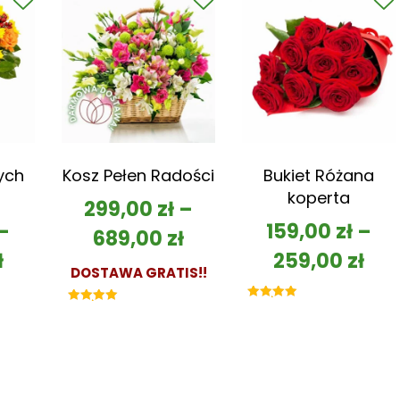
ych
Kosz Pełen Radości
Bukiet Różana
koperta
299,00
zł
–
–
159,00
zł
–
689,00
zł
ł
259,00
zł
DOSTAWA GRATIS!!
Oceniono
Oceniono
5.00
5.00
na 5
na 5