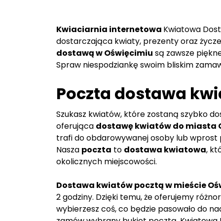
Kwiaciarnia internetowa
Kwiatowa Dos
dostarczająca kwiaty, prezenty oraz życze
dostawą w Oświęcimiu
są zawsze piękne 
Spraw niespodziankę swoim bliskim zama
Poczta dostawa kwi
Szukasz kwiatów, które zostaną szybko d
oferująca
dostawę kwiatów do miasta 
trafi do obdarowywanej osoby lub wprost 
Nasza
poczta
to
dostawa kwiatowa
, k
okolicznych miejscowości.
Dostawa kwiatów pocztą w mieście Oś
2 godziny. Dzięki temu, że oferujemy różn
wybierzesz coś, co będzie pasowało do na
zamów wybrany bukiet pocztą. Kwiatowa Do