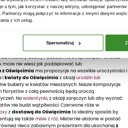
je o tym, jak korzystać z naszej witryny, udostępniać partneró
y przez Internet w
. Partnerzy mogą połączyć te informacje z innymi danymi wejśc
nia z ich usług.
imiu,
z pomocą przyjdzie
kwiaciarnia internetowa
–
stronie znajdzie mnóstwo pięknych bukietów,
Spersonalizuj
Z
zy kwiatowych oraz uroczych kwiatów na wszelkie
 lub imieniny siostry? Babcia ma swoje święto? Chcesz
 może nie wiesz jak podziękować lub
a z Oświęcimia
ma propozycje na wszelkie uroczystości i
a i
kwiaty do Oświęcimia
z okazji
urodzin lub
lne bukiety w kwiatów mieszanych. Nasze kompozycje
h florystów z całą pewnością będą uroczą
życzeń. Na
walentynki
, z okazji zaręczyn lub aby wyznać
atów nie budzi wątpliwości. Czerwone róże w
oxy
z
dostawą do Oświęcimia
to idealny sposób by
entują się także
misie z róż
. Misternie ułożone w postać
z również nieco zabawnym prezentem dla ukochanej
z