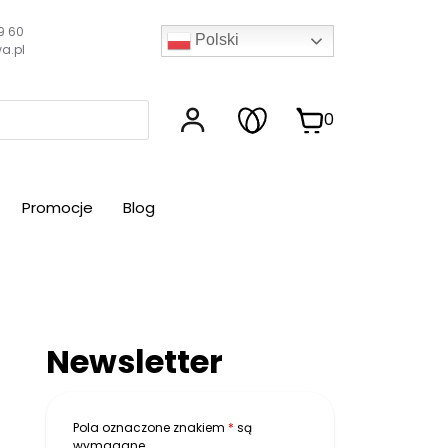
9 60
Polski
a.pl
0
Promocje
Blog
Newsletter
Pola oznaczone znakiem
*
są
wymagane