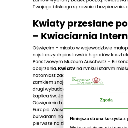
Twojego bliskiego sprawnie i bezpiecznie
Kwiaty przesłane p
– Kwiaciarnia Inte
Oświęcim – miasto w województwie małopols
najstarszych piastowskich grodów kasztela
Państwowym Muzeum Auschwitz – Birkenau
obejrzenia.
Kwiaty
na rynku i starym mieś
natomiast zachwyca ratusz oraz zamek z XV
zamkiem znajdują się dwa zabytkowe tune
drugi wybudowany przez Niemców w latach
kaplica św. Jacka z I połowy XIV wieku, któ
Zgoda
Oświęcimiu trzeba obejrzeć fresk Witolda
Europie. Wiosną, gdy kwitną
kwiaty
, wart
bulwarami nad Sołą. Ciekawostką dotyczącą
Niniejsza strona korzysta z
pierwsze na ziemiach polskich Biuro Podró
Wykorzystujemy pliki cookie