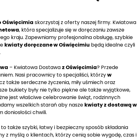
o Oświęcimia
skorzystaj z oferty naszej firmy. Kwiatowa
rnetowa
, która specjalizuje się w doręczaniu zawsze
łego kraju. Zapewniamy profesjonalna obsługę, szybkie
że
kwiaty doręczane w Oświęcimiu
będą idealne czyli
.
owa
– Kwiatowa Dostawa
z Oświęcimia
? Przede
iem. Nasi pracownicy to specjaliści, którzy
w
cz także serdeczne życzenia, miły uśmiech oraz
e bukiety były nie tylko piękne ale także wyjątkowe,
żne jest właściwe celebrowanie świąt, rodzinnych
adamy wszelkich starań aby nasze
kwiaty z dostawą w
doniosłości chwili.
to także szybki, łatwy i bezpieczny sposób składania
z myślą o klientach, którzy cenią sobie wygodę, czas i