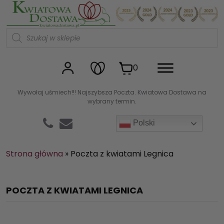
Kwiaciarnia internetowa Kw
W
y
s
z
u
0
k
i
w
Wywołaj uśmiech!!! Najszybsza Poczta. Kwiatowa Dostawa na
a
wybrany termin.
r
k
a
Polski
p
r
o
d
Strona główna
»
Poczta z kwiatami Legnica
u
k
t
ó
POCZTA Z KWIATAMI LEGNICA
w