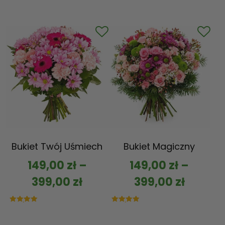
Bukiet Twój Uśmiech
Bukiet Magiczny
149,00
zł
–
149,00
zł
–
399,00
zł
399,00
zł
Oceniono
Oceniono
5.00
5.00
na 5
na 5