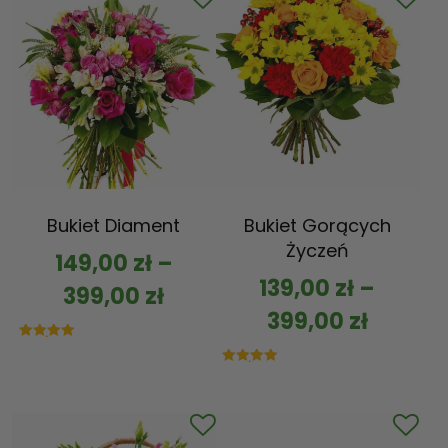
Bukiet Diament
Bukiet Gorących
Życzeń
149,00
zł
–
139,00
zł
–
399,00
zł
399,00
zł
Oceniono
5.00
na 5
Oceniono
5.00
na 5