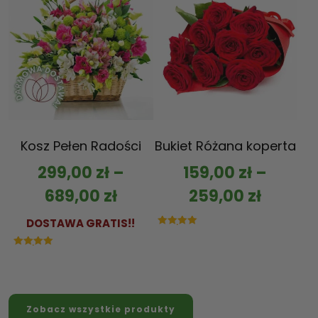
Kosz Pełen Radości
Bukiet Różana koperta
299,00
zł
–
159,00
zł
–
689,00
zł
259,00
zł
DOSTAWA GRATIS!!
Oceniono
5.00
na 5
Oceniono
5.00
na 5
Zobacz wszystkie produkty