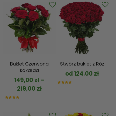
Bukiet Czerwona
Stwórz bukiet z Róż
kokarda
od
124,00
zł
149,00
zł
–
219,00
zł
Oceniono
5.00
na 5
Oceniono
5.00
na 5