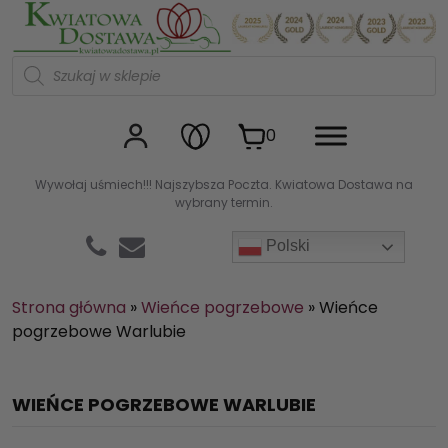
Kwiaciarnia internetowa Kw
W
y
s
z
u
0
k
i
w
Wywołaj uśmiech!!! Najszybsza Poczta. Kwiatowa Dostawa na
a
wybrany termin.
r
k
a
Polski
p
r
o
d
Strona główna
»
Wieńce pogrzebowe
»
Wieńce
u
pogrzebowe Warlubie
k
t
ó
w
WIEŃCE POGRZEBOWE WARLUBIE