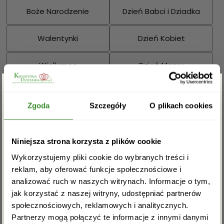
Boże Narodzenie
Dzień Babci i Dziadka
Walentynki
Dzień Kobiet
Wielkanoc
Dzień Mamy
Dzień Ojca
Zgarnij rabat -5%
Zgoda
Szczegóły
O plikach cookies
Sprawdź również:
Zapisz się do newslettera i zgarnij
Niniejsza strona korzysta z plików cookie
rabat na pierwsze zakupy!
Wykorzystujemy pliki cookie do wybranych treści i
reklam, aby oferować funkcje społecznościowe i
Bukiety mieszane
Kosze kwiatowe
analizować ruch w naszych witrynach. Informacje o tym,
jak korzystać z naszej witryny, udostępniać partnerów
społecznościowych, reklamowych i analitycznych.
Partnerzy mogą połączyć te informacje z innymi danymi