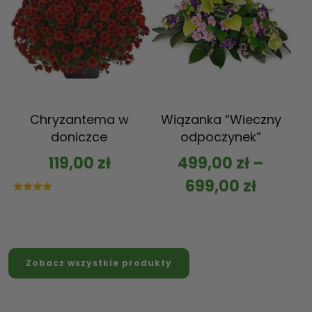
Chryzantema w
Wiązanka “Wieczny
doniczce
odpoczynek”
119,00
zł
499,00
zł
–
699,00
zł
Oceniono
5.00
na 5
Zobacz wszystkie produkty