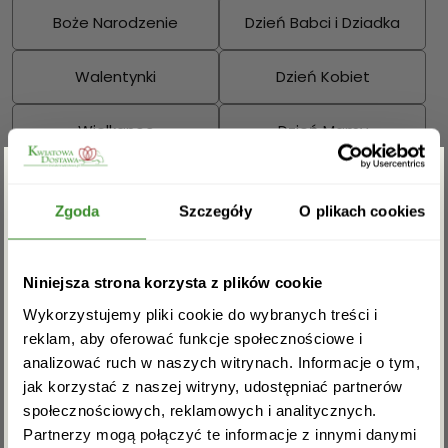
Boże Narodzenie
Dzień Babci i Dziadka
Walentynki
Dzień Kobiet
Wielkanoc
Dzień Mamy
Dzień Ojca
Zgarnij rabat -5%
Zgoda
Szczegóły
O plikach cookies
Sprawdź również:
Zapisz się do newslettera i zgarnij
Niniejsza strona korzysta z plików cookie
rabat na pierwsze zakupy!
Wykorzystujemy pliki cookie do wybranych treści i
reklam, aby oferować funkcje społecznościowe i
Bukiety mieszane
Kosze kwiatowe
analizować ruch w naszych witrynach. Informacje o tym,
jak korzystać z naszej witryny, udostępniać partnerów
społecznościowych, reklamowych i analitycznych.
Partnerzy mogą połączyć te informacje z innymi danymi