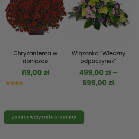
Chryzantema w
Wiązanka “Wieczny
doniczce
odpoczynek”
119,00
zł
499,00
zł
–
699,00
zł
Oceniono
5.00
na 5
Zobacz wszystkie produkty