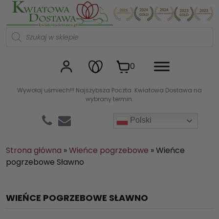
Kwiaciarnia internetowa Kw
W
y
s
z
u
0
k
i
w
Wywołaj uśmiech!!! Najszybsza Poczta. Kwiatowa Dostawa na
a
wybrany termin.
r
k
a
Polski
p
r
o
d
Strona główna
»
Wieńce pogrzebowe
»
Wieńce
u
pogrzebowe Sławno
k
t
ó
w
WIEŃCE POGRZEBOWE SŁAWNO