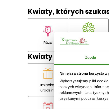
Kwiaty, których szuka
Gerbery,
Róże
goździki
Kwiaty na każdą okazj
Zgoda
Niniejsza strona korzysta z
Wykorzystujemy pliki cookie
Imieniny,
naszych witrynach. Informac
Miłość
urodziny
reklamowych i analitycznych
uzyskanymi podczas korzysta