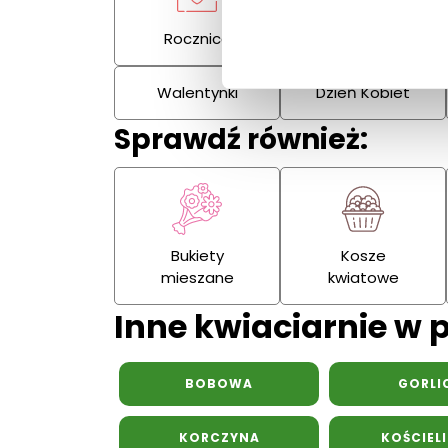
Rocznica
Kondolencje
Walentynki
Dzień Kobiet
Sprawdź również:
Bukiety
Kosze
mieszane
kwiatowe
Inne kwiaciarnie w 
BOBOWA
GORLI
KORCZYNA
KOŚCIEL