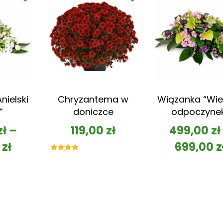
nielski
Chryzantema w
Wiązanka “Wie
”
doniczce
odpoczyne
zł
–
119,00
zł
499,00
zł
0
zł
699,00
z
Oceniono
5.00
na 5