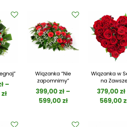
egnaj”
Wiązanka “Nie
Wiązanka w S
zapomnimy”
na Zawsz
zł
–
399,00
zł
–
379,00
zł
0
zł
599,00
zł
569,00
z