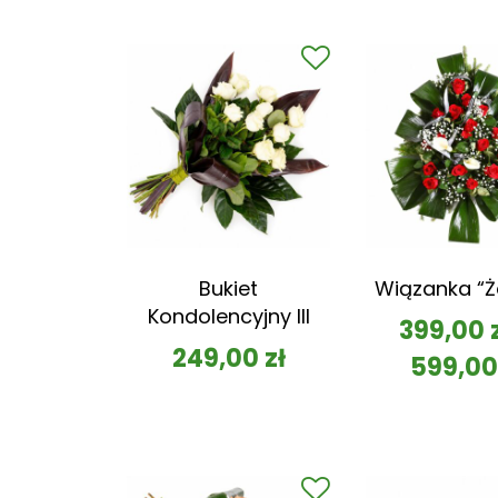
Bukiet
Wiązanka “Ż
Kondolencyjny III
399,00
249,00
zł
599,0