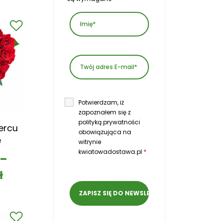
Potwierdzam, iż
zapoznałem się z
polityką prywatności
ercu
obowiązująca na
e
witrynie
kwiatowadostawa.pl
*
–
ł