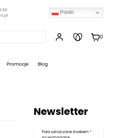
9 60
Polski
a.pl
0
Promocje
Blog
Newsletter
Pola oznaczone znakiem
*
są wymagane