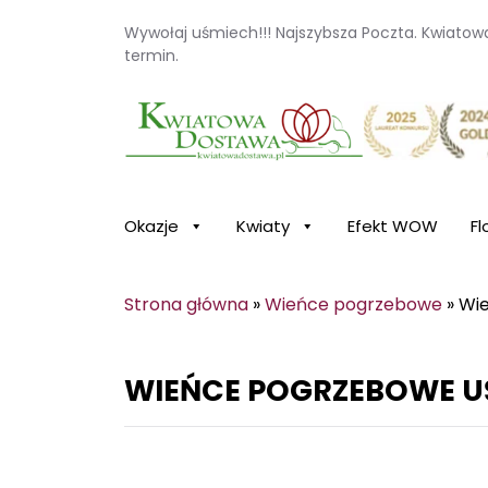
Wywołaj uśmiech!!! Najszybsza Poczta. Kwiato
termin.
Kwiaciarnia internetowa Kwiatowa Dosta
Okazje
Kwiaty
Efekt WOW
Fl
Strona główna
»
Wieńce pogrzebowe
»
Wie
WIEŃCE POGRZEBOWE UŚ