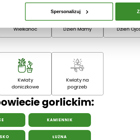
Narodzenie
Dziadka
Spersonalizuj
Z
Podziękowania
Wielkanoc
Dzień Mamy
Dzień Ojc
Kwiaty
Kwiaty na
doniczkowe
pogrzeb
powiecie gorlickim:
CE
KAMIENNIK
ISKO
ŁUŻNA