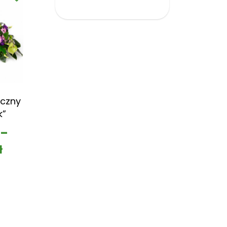
czny
k”
–
ł