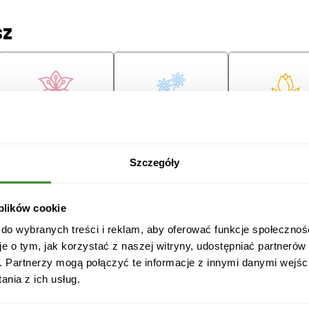
sz
Lilie
Margaretki
Tulipany
ę
Szczegóły
 plików cookie
 do wybranych treści i reklam, aby oferować funkcje społecznoś
je o tym, jak korzystać z naszej witryny, udostępniać partneró
Przeprosiny
Gratulacje
Ślub
. Partnerzy mogą połączyć te informacje z innymi danymi wejśc
nia z ich usług.
Boże
Dzień Babci