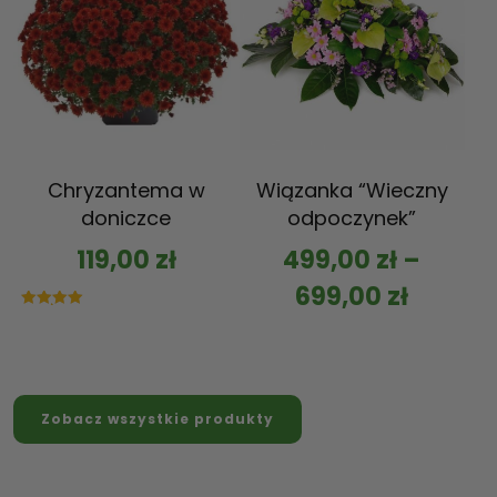
Chryzantema w
Wiązanka “Wieczny
doniczce
odpoczynek”
119,00
zł
499,00
zł
–
699,00
zł
Oceniono
5.00
na 5
Zobacz wszystkie produkty