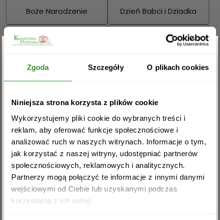
Boże Narodzenie
Dzień Babci i Dziadka
Walentynki
Dzień Kobiet
Zgarnij rabat -5%
Wielkanoc
Dzień Mamy
Zgoda
Szczegóły
O plikach cookies
Dzień Ojca
Zapisz się do newslettera i zgarnij
Niniejsza strona korzysta z plików cookie
rabat na pierwsze zakupy!
Sprawdź również:
Wykorzystujemy pliki cookie do wybranych treści i
reklam, aby oferować funkcje społecznościowe i
analizować ruch w naszych witrynach. Informacje o tym,
jak korzystać z naszej witryny, udostępniać partnerów
społecznościowych, reklamowych i analitycznych.
Bukiety mieszane
Kosze kwiatowe
Partnerzy mogą połączyć te informacje z innymi danymi
wejściowymi od Ciebie lub uzyskanymi podczas
Akceptuję regulamin i wyrażam zgodę na
korzystania z ich usług.
przetwarzanie powyższych danych osobowych
w celu otrzymywania newslettera.