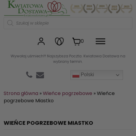
Kwiaciarnia internetowa Kw
W
y
s
z
u
0
k
i
w
Wywołaj uśmiech!!! Najszybsza Poczta. Kwiatowa Dostawa na
a
wybrany termin.
r
k
a
Polski
p
r
o
d
Strona główna
»
Wieńce pogrzebowe
»
Wieńce
u
pogrzebowe Miastko
k
t
ó
w
WIEŃCE POGRZEBOWE MIASTKO