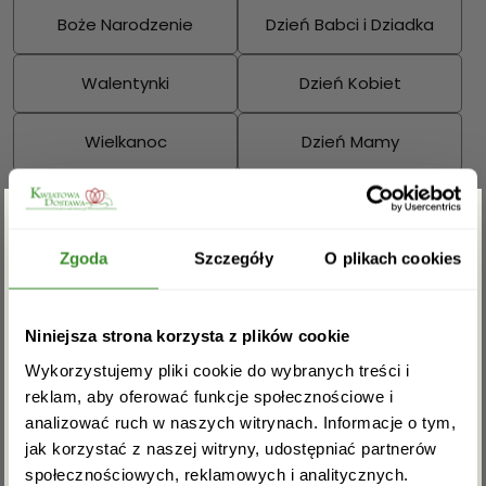
Boże Narodzenie
Dzień Babci i Dziadka
Walentynki
Dzień Kobiet
Wielkanoc
Dzień Mamy
Dzień Ojca
Sprawdź również:
Zgarnij rabat -5%
Zgoda
Szczegóły
O plikach cookies
Zapisz się do newslettera i zgarnij
Niniejsza strona korzysta z plików cookie
rabat na pierwsze zakupy!
Bukiety mieszane
Kosze kwiatowe
Wykorzystujemy pliki cookie do wybranych treści i
reklam, aby oferować funkcje społecznościowe i
analizować ruch w naszych witrynach. Informacje o tym,
jak korzystać z naszej witryny, udostępniać partnerów
społecznościowych, reklamowych i analitycznych.