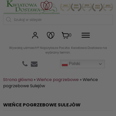
Kwiaciarnia internetowa Kw
W
y
s
z
u
0
k
i
w
Wywołaj uśmiech!!! Najszybsza Poczta. Kwiatowa Dostawa na
a
wybrany termin.
r
k
a
Polski
p
r
o
d
Strona główna
»
Wieńce pogrzebowe
»
Wieńce
u
pogrzebowe Sulejów
k
t
ó
w
WIEŃCE POGRZEBOWE SULEJÓW