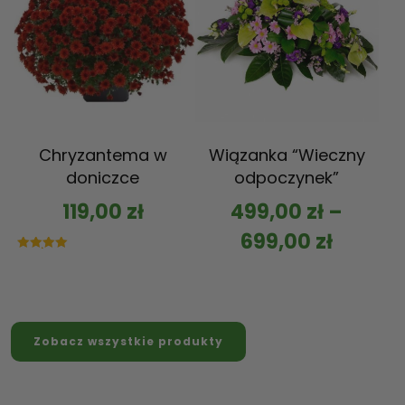
Chryzantema w
Wiązanka “Wieczny
doniczce
odpoczynek”
119,00
zł
499,00
zł
–
699,00
zł
Oceniono
5.00
na 5
Zobacz wszystkie produkty