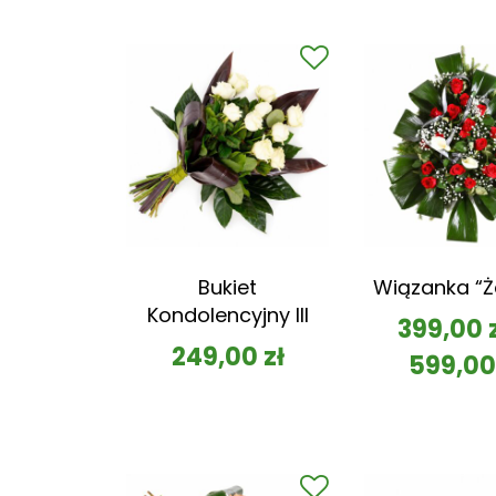
Bukiet
Wiązanka “Ż
Kondolencyjny III
399,00
249,00
zł
599,0