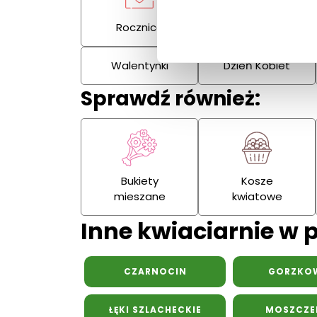
Rocznica
Kondolencje
Walentynki
Dzień Kobiet
Sprawdź również:
Bukiety
Kosze
mieszane
kwiatowe
Inne kwiaciarnie w 
CZARNOCIN
GORZKO
ŁĘKI SZLACHECKIE
MOSZCZE