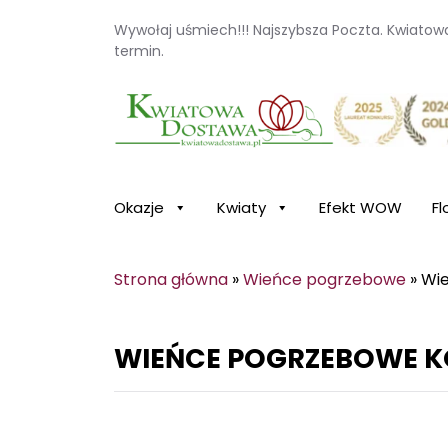
Wywołaj uśmiech!!! Najszybsza Poczta. Kwiato
termin.
Kwiaciarnia internetowa Kwiatowa Dosta
Okazje
Kwiaty
Efekt WOW
Fl
Strona główna
»
Wieńce pogrzebowe
»
Wie
WIEŃCE POGRZEBOWE K