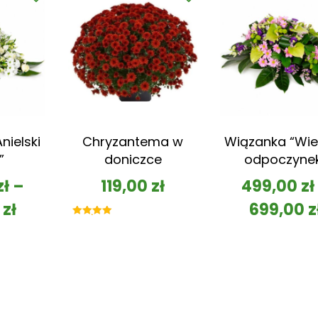
nielski
Chryzantema w
Wiązanka “Wie
”
doniczce
odpoczyne
zł
–
119,00
zł
499,00
zł
0
zł
699,00
z
Oceniono
5.00
na 5