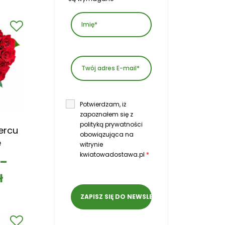
Potwierdzam, iż
zapoznałem się z
polityką prywatności
ercu
obowiązująca na
e
witrynie
kwiatowadostawa.pl
*
–
ł