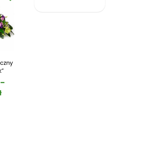
czny
k”
–
ł