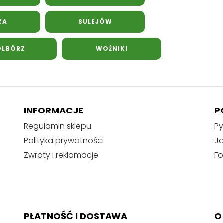
ZA
SULEJÓW
LBÓRZ
WOŹNIKI
INFORMACJE
P
Regulamin sklepu
Py
Polityka prywatności
J
Zwroty i reklamacje
Fo
PŁATNOŚĆ I DOSTAWA
O