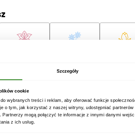
sz
Lilie
Margaretki
Tulipany
ę
Szczegóły
 plików cookie
 do wybranych treści i reklam, aby oferować funkcje społecznoś
je o tym, jak korzystać z naszej witryny, udostępniać partneró
Przeprosiny
Gratulacje
Ślub
. Partnerzy mogą połączyć te informacje z innymi danymi wejśc
nia z ich usług.
Boże
Dzień Babci