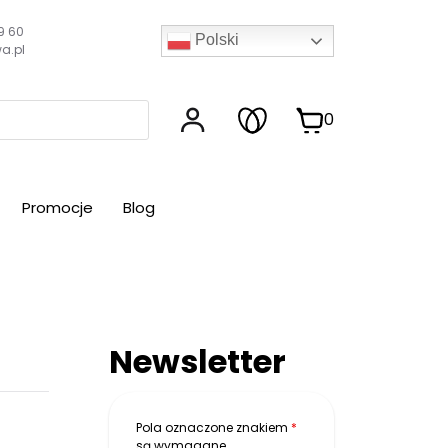
9 60
Polski
a.pl
0
Promocje
Blog
Newsletter
Pola oznaczone znakiem
*
są wymagane