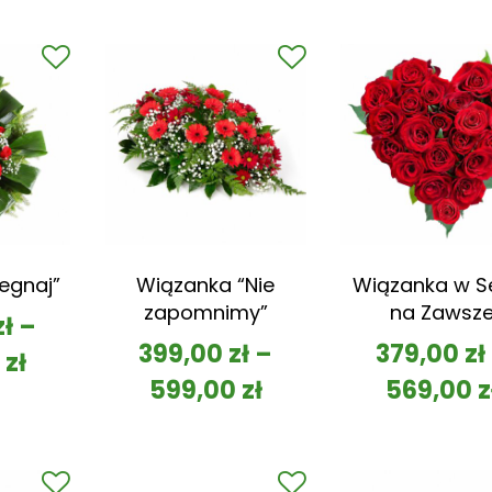
egnaj”
Wiązanka “Nie
Wiązanka w S
zapomnimy”
na Zawsz
zł
–
399,00
zł
–
379,00
zł
0
zł
599,00
zł
569,00
z