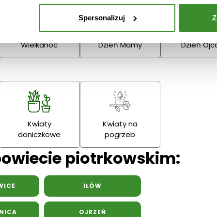
Narodzenie
Dziadka
Spersonalizuj
Z
Podziękowania
Wielkanoc
Dzień Mamy
Dzień Ojc
Kwiaty
Kwiaty na
doniczkowe
pogrzeb
powiecie piotrkowskim:
WICE
IŁÓW
NICA
OJRZEŃ