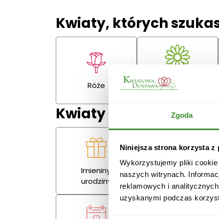
Kwiaty, których szuka
Gerbery,
Róże
goździki
Kwiaty na każdą okazj
Zgoda
Niniejsza strona korzysta z
Wykorzystujemy pliki cookie
Imieniny,
naszych witrynach. Informac
Miłość
urodziny
reklamowych i analitycznych
uzyskanymi podczas korzysta