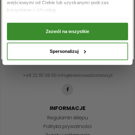
wejściowymi od Ciebie lub uzyskanymi podczas
Akceptuję regulamin i wyrażam zgodę na
korzystania z ich usług.
przetwarzanie powyższych danych osobowych
w celu otrzymywania newslettera.
Zezwól na wszystkie
ZAPISZ SIĘ
Spersonalizuj
+48 22 110 59 60
info@kwiatowadostawa.pl
INFORMACJE
Regulamin sklepu
Polityka prywatności