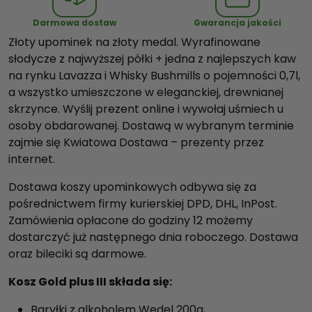
l
Darmowa dostaw
Gwarancja jakości
d
Złoty upominek na złoty medal. Wyrafinowane
p
słodycze z najwyższej półki + jedna z najlepszych kaw
l
na rynku Lavazza i Whisky Bushmills o pojemności 0,7l,
u
a wszystko umieszczone w eleganckiej, drewnianej
s
skrzynce. Wyślij prezent online i wywołaj uśmiech u
I
osoby obdarowanej. Dostawą w wybranym terminie
I
zajmie się Kwiatowa Dostawa – prezenty przez
I
internet.
Dostawa koszy upominkowych odbywa się za
pośrednictwem firmy kurierskiej DPD, DHL, InPost.
Zamówienia opłacone do godziny 12 możemy
dostarczyć już następnego dnia roboczego. Dostawa
oraz bileciki są darmowe.
Kosz Gold plus III składa się:
Baryłki z alkoholem Wedel 200g,