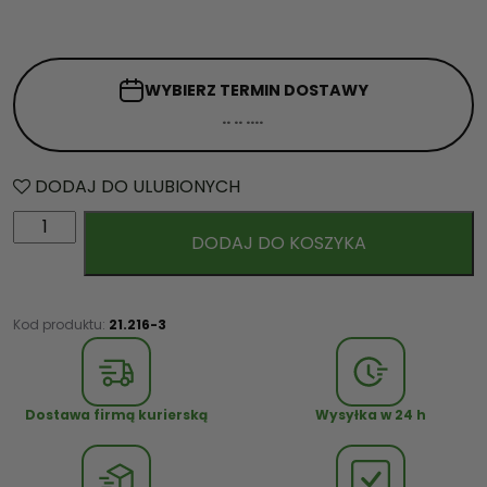
WYBIERZ TERMIN
DOSTAWY
DODAJ DO ULUBIONYCH
i
DODAJ DO KOSZYKA
l
o
ś
ć
Kod produktu:
21.216-3
K
o
s
Dostawa firmą kurierską
Wysyłka w 24 h
z
G
o