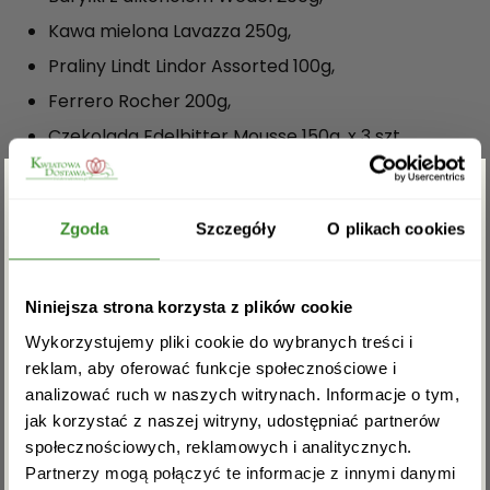
Kawa mielona Lavazza 250g,
Praliny Lindt Lindor Assorted 100g,
Ferrero Rocher 200g,
Czekolada Edelbitter Mousse 150g. x 3 szt.
(Schwarze Johannisbeere, Orange, Cranberry).
Whisky Bushmills 40%, 0,7 l.
Zgarnij rabat -5%
Zgoda
Szczegóły
O plikach cookies
Drewniana skrzynka.
OPINIE
Zapisz się do newslettera i zgarnij
Niniejsza strona korzysta z plików cookie
rabat na pierwsze zakupy!
Wykorzystujemy pliki cookie do wybranych treści i
Na razie nie ma opinii o produkcie.
reklam, aby oferować funkcje społecznościowe i
analizować ruch w naszych witrynach. Informacje o tym,
jak korzystać z naszej witryny, udostępniać partnerów
Musisz się
zalogować
, aby dodać opinię.
społecznościowych, reklamowych i analitycznych.
Partnerzy mogą połączyć te informacje z innymi danymi