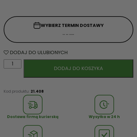
WYBIERZ TERMIN
DOSTAWY
DODAJ DO ULUBIONYCH
i
DODAJ DO KOSZYKA
l
o
ś
ć
Kod produktu:
21.408
S
k
r
Dostawa firmą kurierską
Wysyłka w 24 h
z
y
n