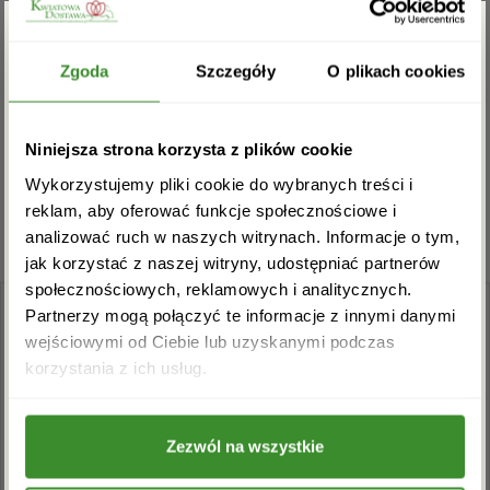
Na razie nie ma opinii o produkcie.
Zgarnij rabat -5%
Zgoda
Szczegóły
O plikach cookies
Musisz się
zalogować
, aby dodać opinię.
Zapisz się do newslettera i zgarnij
Niniejsza strona korzysta z plików cookie
rabat na pierwsze zakupy!
Wykorzystujemy pliki cookie do wybranych treści i
reklam, aby oferować funkcje społecznościowe i
analizować ruch w naszych witrynach. Informacje o tym,
jak korzystać z naszej witryny, udostępniać partnerów
społecznościowych, reklamowych i analitycznych.
Partnerzy mogą połączyć te informacje z innymi danymi
wejściowymi od Ciebie lub uzyskanymi podczas
Akceptuję regulamin i wyrażam zgodę na
korzystania z ich usług.
przetwarzanie powyższych danych osobowych
w celu otrzymywania newslettera.
Zezwól na wszystkie
+48 22 110 59 60
info@kwiatowadostawa.pl
ZAPISZ SIĘ