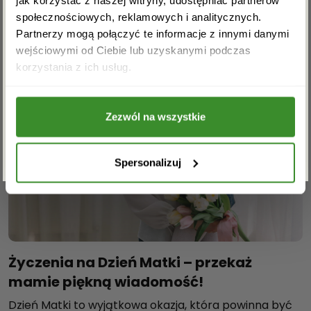
Podobne artykuły
społecznościowych, reklamowych i analitycznych.
Partnerzy mogą połączyć te informacje z innymi danymi
wejściowymi od Ciebie lub uzyskanymi podczas
Akceptuję regulamin i wyrażam zgodę na
korzystania z ich usług.
przetwarzanie powyższych danych osobowych
w celu otrzymywania newslettera.
Zezwól na wszystkie
ZAPISZ SIĘ
Spersonalizuj
Życzenia na Dzień Matki – przekaż
mamie piękną wiadomość!
Dzień Matki to wyjątkowa okazja, która powinna być