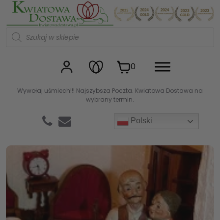
Kwiaciarnia internetowa Kw
W
y
s
z
u
0
k
i
w
Wywołaj uśmiech!!! Najszybsza Poczta. Kwiatowa Dostawa na
a
wybrany termin.
r
k
a
Polski
p
r
o
d
u
k
t
ó
w