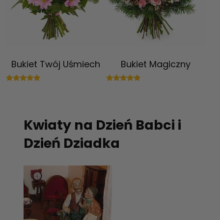
Bukiet Twój Uśmiech
Bukiet Magiczny
Oceniono
Oceniono
5.00
5.00
na 5
na 5
Kwiaty na Dzień Babci i
Dzień Dziadka