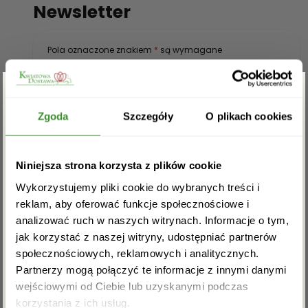
Newsletter
Pola oznaczone znakiem
*
są wymagane
Zgarnij rabat -5%
Zgoda
Szczegóły
O plikach cookies
Zapisz się do newslettera i zgarnij
Niniejsza strona korzysta z plików cookie
rabat na pierwsze zakupy!
Wykorzystujemy pliki cookie do wybranych treści i
reklam, aby oferować funkcje społecznościowe i
Potwierdzam, iż zapoznałem się z polityką
analizować ruch w naszych witrynach. Informacje o tym,
prywatności obowiązująca na witrynie
kwiatowadostawa.pl
*
jak korzystać z naszej witryny, udostępniać partnerów
społecznościowych, reklamowych i analitycznych.
Partnerzy mogą połączyć te informacje z innymi danymi
wejściowymi od Ciebie lub uzyskanymi podczas
Akceptuję regulamin i wyrażam zgodę na
korzystania z ich usług.