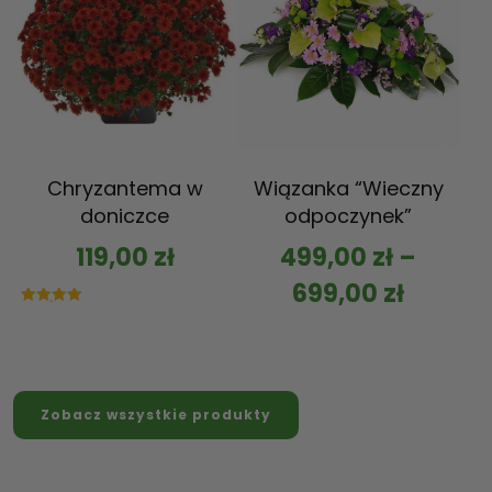
Chryzantema w
Wiązanka “Wieczny
doniczce
odpoczynek”
119,00
zł
499,00
zł
–
699,00
zł
Oceniono
5.00
na 5
Zobacz wszystkie produkty