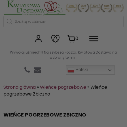
Kwiaciarnia internetowa Kw
W
y
s
z
u
0
k
i
w
Wywołaj uśmiech!!! Najszybsza Poczta. Kwiatowa Dostawa na
a
wybrany termin.
r
k
a
Polski
p
r
o
d
Strona główna
»
Wieńce pogrzebowe
»
Wieńce
u
pogrzebowe Zbiczno
k
t
ó
w
WIEŃCE POGRZEBOWE ZBICZNO