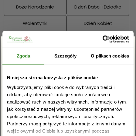
Boże Narodzenie
Dzień Babci i Dziadka
Walentynki
Dzień Kobiet
Wielkanoc
Dzień Mamy
Zgarnij rabat -5%
Dzień Ojca
Zgoda
Szczegóły
O plikach cookies
Sprawdź również:
Zapisz się do newslettera i zgarnij
Niniejsza strona korzysta z plików cookie
rabat na pierwsze zakupy!
Wykorzystujemy pliki cookie do wybranych treści i
reklam, aby oferować funkcje społecznościowe i
analizować ruch w naszych witrynach. Informacje o tym,
Bukiety mieszane
Kosze kwiatowe
jak korzystać z naszej witryny, udostępniać partnerów
społecznościowych, reklamowych i analitycznych.
Partnerzy mogą połączyć te informacje z innymi danymi
wejściowymi od Ciebie lub uzyskanymi podczas
Akceptuję regulamin i wyrażam zgodę na