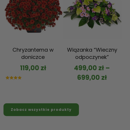
Chryzantema w
Wiązanka “Wieczny
doniczce
odpoczynek”
119,00
zł
499,00
zł
–
699,00
zł
Oceniono
5.00
na 5
Zobacz wszystkie produkty