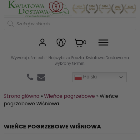
Kwiaciarnia internetowa Kw
W
y
s
z
u
0
k
i
w
Wywołaj uśmiech!!! Najszybsza Poczta. Kwiatowa Dostawa na
a
wybrany termin.
r
k
a
Polski
p
r
o
d
Strona główna
»
Wieńce pogrzebowe
»
Wieńce
u
pogrzebowe Wiśniowa
k
t
ó
w
WIEŃCE POGRZEBOWE WIŚNIOWA