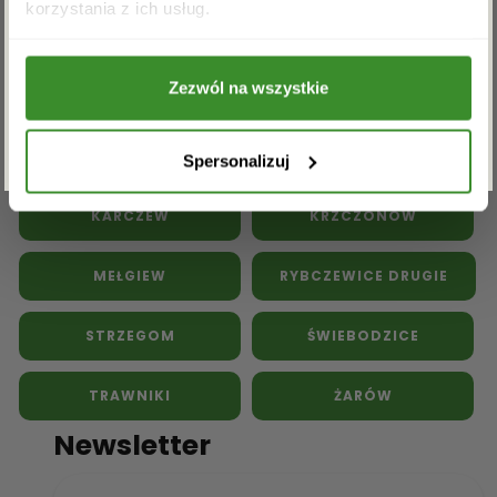
Kwiaty doniczkowe
Kwiaty na pogrzeb
korzystania z ich usług.
przetwarzanie powyższych danych osobowych
w celu otrzymywania newslettera.
Inne kwiaciarnie w powiecie
Zezwól na wszystkie
świdnickim:
ZAPISZ SIĘ
DOBROMIERZ
JAWORZYNA ŚLĄSKA
Spersonalizuj
KARCZEW
KRZCZONÓW
MEŁGIEW
RYBCZEWICE DRUGIE
STRZEGOM
ŚWIEBODZICE
TRAWNIKI
ŻARÓW
Newsletter