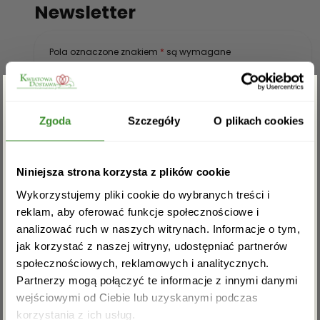
Newsletter
Pola oznaczone znakiem
*
są wymagane
Zgarnij rabat -5%
Zgoda
Szczegóły
O plikach cookies
Zapisz się do newslettera i zgarnij
Niniejsza strona korzysta z plików cookie
rabat na pierwsze zakupy!
Wykorzystujemy pliki cookie do wybranych treści i
reklam, aby oferować funkcje społecznościowe i
Potwierdzam, iż zapoznałem się z polityką
analizować ruch w naszych witrynach. Informacje o tym,
prywatności obowiązująca na witrynie
kwiatowadostawa.pl
*
jak korzystać z naszej witryny, udostępniać partnerów
społecznościowych, reklamowych i analitycznych.
Partnerzy mogą połączyć te informacje z innymi danymi
wejściowymi od Ciebie lub uzyskanymi podczas
Akceptuję regulamin i wyrażam zgodę na
korzystania z ich usług.