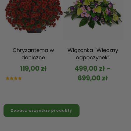
Chryzantema w
Wiązanka “Wieczny
doniczce
odpoczynek”
119,00
zł
499,00
zł
–
699,00
zł
Oceniono
5.00
na 5
Zobacz wszystkie produkty