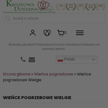
Kwiaciarnia internetowa Kw
W
y
s
z
u
0
k
i
w
Wywołaj uśmiech!!! Najszybsza Poczta. Kwiatowa Dostawa na
a
wybrany termin.
r
k
a
Polski
p
r
o
d
Strona główna
»
Wieńce pogrzebowe
»
Wieńce
u
pogrzebowe Wielgie
k
t
ó
w
WIEŃCE POGRZEBOWE WIELGIE