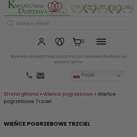
Kwiaciarnia internetowa Kw
W
y
s
z
u
0
k
i
w
Wywołaj uśmiech!!! Najszybsza Poczta. Kwiatowa Dostawa na
a
wybrany termin.
r
k
a
Polski
p
r
o
d
Strona główna
»
Wieńce pogrzebowe
»
Wieńce
u
pogrzebowe Trzciel
k
t
ó
w
WIEŃCE POGRZEBOWE TRZCIEL