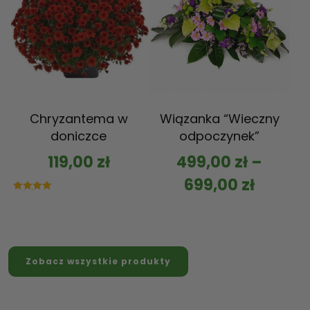
Chryzantema w
Wiązanka “Wieczny
doniczce
odpoczynek”
119,00
zł
499,00
zł
–
699,00
zł
Oceniono
5.00
na 5
Zobacz wszystkie produkty