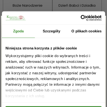
Boże Narodzenie
Dzień Babci i Dziadka
Walentynki
Dzień Kobiet
Zgarnij rabat -5%
Wielkanoc
Dzień Mamy
Zgoda
Szczegóły
O plikach cookies
Dzień Ojca
Zapisz się do newslettera i zgarnij
Niniejsza strona korzysta z plików cookie
rabat na pierwsze zakupy!
Sprawdź również:
Wykorzystujemy pliki cookie do wybranych treści i
reklam, aby oferować funkcje społecznościowe i
analizować ruch w naszych witrynach. Informacje o tym,
jak korzystać z naszej witryny, udostępniać partnerów
społecznościowych, reklamowych i analitycznych.
Bukiety mieszane
Kosze kwiatowe
Partnerzy mogą połączyć te informacje z innymi danymi
wejściowymi od Ciebie lub uzyskanymi podczas
Akceptuję regulamin i wyrażam zgodę na
korzystania z ich usług.
przetwarzanie powyższych danych osobowych
w celu otrzymywania newslettera.