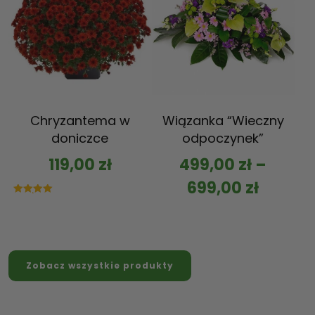
Chryzantema w
Wiązanka “Wieczny
doniczce
odpoczynek”
119,00
zł
499,00
zł
–
699,00
zł
Oceniono
5.00
na 5
Zobacz wszystkie produkty