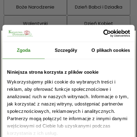
Boże Narodzenie
Dzień Babci i Dziadka
Walentynki
Dzień Kobiet
Wielkanoc
Dzień Mamy
Zgarnij rabat -5%
Zgoda
Szczegóły
O plikach cookies
Dzień Ojca
Sprawdź również:
Zapisz się do newslettera i zgarnij
Niniejsza strona korzysta z plików cookie
rabat na pierwsze zakupy!
Wykorzystujemy pliki cookie do wybranych treści i
reklam, aby oferować funkcje społecznościowe i
analizować ruch w naszych witrynach. Informacje o tym,
Bukiety mieszane
Kosze kwiatowe
jak korzystać z naszej witryny, udostępniać partnerów
społecznościowych, reklamowych i analitycznych.
Partnerzy mogą połączyć te informacje z innymi danymi
wejściowymi od Ciebie lub uzyskanymi podczas
Akceptuję regulamin i wyrażam zgodę na
korzystania z ich usług.
przetwarzanie powyższych danych osobowych