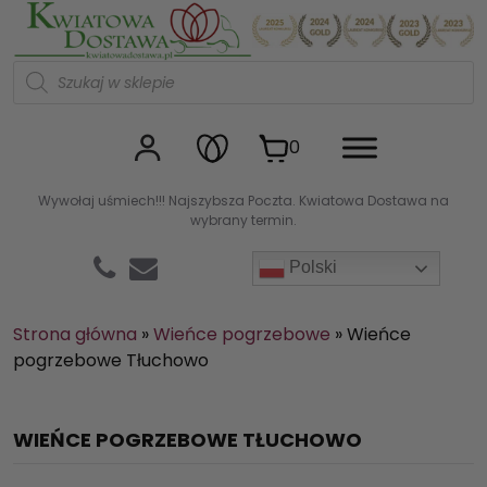
Kwiaciarnia internetowa Kw
W
y
s
z
u
0
k
i
w
Wywołaj uśmiech!!! Najszybsza Poczta. Kwiatowa Dostawa na
a
wybrany termin.
r
k
a
Polski
p
r
o
d
Strona główna
»
Wieńce pogrzebowe
»
Wieńce
u
pogrzebowe Tłuchowo
k
t
ó
w
WIEŃCE POGRZEBOWE TŁUCHOWO