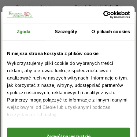
Boże Narodzenie
Dzień Babci i Dziadka
Walentynki
Dzień Kobiet
Zgarnij rabat -5%
Zgoda
Szczegóły
O plikach cookies
Wielkanoc
Dzień Mamy
Zapisz się do newslettera i zgarnij
Niniejsza strona korzysta z plików cookie
Dzień Ojca
rabat na pierwsze zakupy!
Wykorzystujemy pliki cookie do wybranych treści i
Sprawdź również:
reklam, aby oferować funkcje społecznościowe i
analizować ruch w naszych witrynach. Informacje o tym,
jak korzystać z naszej witryny, udostępniać partnerów
społecznościowych, reklamowych i analitycznych.
Partnerzy mogą połączyć te informacje z innymi danymi
Bukiety mieszane
Kosze kwiatowe
wejściowymi od Ciebie lub uzyskanymi podczas
Akceptuję regulamin i wyrażam zgodę na
korzystania z ich usług.
przetwarzanie powyższych danych osobowych
w celu otrzymywania newslettera.
Zezwól na wszystkie