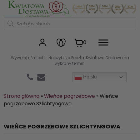
Kwiaciarnia internetowa Kw
W
y
s
z
u
0
k
i
w
Wywołaj uśmiech!!! Najszybsza Poczta. Kwiatowa Dostawa na
a
wybrany termin.
r
k
a
Polski
p
r
o
d
Strona główna
»
Wieńce pogrzebowe
»
Wieńce
u
pogrzebowe Szlichtyngowa
k
t
ó
w
WIEŃCE POGRZEBOWE SZLICHTYNGOWA