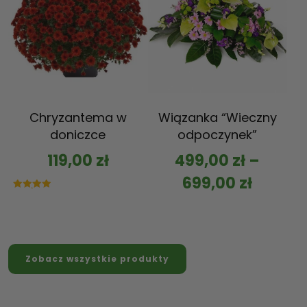
Chryzantema w
Wiązanka “Wieczny
doniczce
odpoczynek”
119,00
zł
499,00
zł
–
699,00
zł
Oceniono
5.00
na 5
Zobacz wszystkie produkty