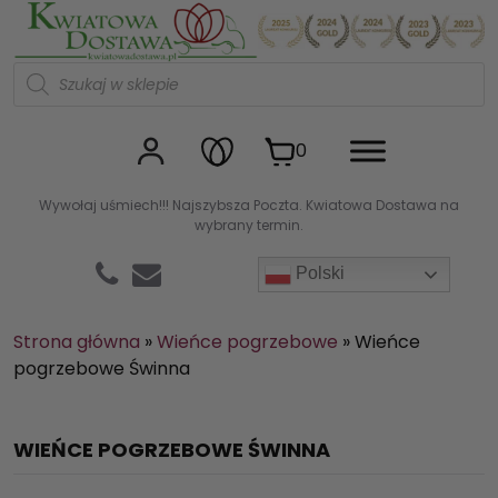
Kwiaciarnia internetowa Kw
W
y
s
z
u
0
k
i
w
Wywołaj uśmiech!!! Najszybsza Poczta. Kwiatowa Dostawa na
a
wybrany termin.
r
k
a
Polski
p
r
o
d
Strona główna
»
Wieńce pogrzebowe
»
Wieńce
u
pogrzebowe Świnna
k
t
ó
w
WIEŃCE POGRZEBOWE ŚWINNA