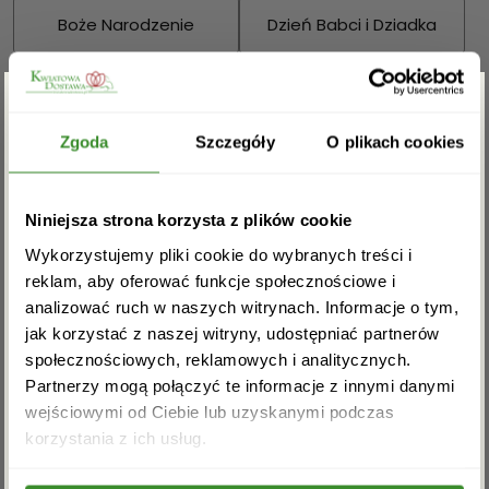
Boże Narodzenie
Dzień Babci i Dziadka
Walentynki
Dzień Kobiet
Zgarnij rabat -5%
Wielkanoc
Dzień Mamy
Zgoda
Szczegóły
O plikach cookies
Dzień Ojca
Zapisz się do newslettera i zgarnij
Niniejsza strona korzysta z plików cookie
rabat na pierwsze zakupy!
Sprawdź również:
Wykorzystujemy pliki cookie do wybranych treści i
reklam, aby oferować funkcje społecznościowe i
analizować ruch w naszych witrynach. Informacje o tym,
jak korzystać z naszej witryny, udostępniać partnerów
społecznościowych, reklamowych i analitycznych.
Bukiety mieszane
Kosze kwiatowe
Partnerzy mogą połączyć te informacje z innymi danymi
wejściowymi od Ciebie lub uzyskanymi podczas
Akceptuję regulamin i wyrażam zgodę na
korzystania z ich usług.
przetwarzanie powyższych danych osobowych
w celu otrzymywania newslettera.