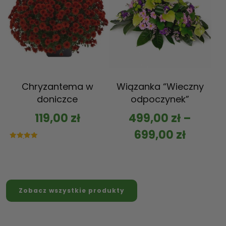
Chryzantema w
Wiązanka “Wieczny
doniczce
odpoczynek”
119,00
zł
499,00
zł
–
699,00
zł
Oceniono
5.00
na 5
Zobacz wszystkie produkty