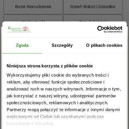
Boże Narodzenie
Dzień Babci i Dziadka
Walentynki
Dzień Kobiet
Wielkanoc
Dzień Mamy
Zgarnij rabat -5%
Zgoda
Szczegóły
O plikach cookies
Dzień Ojca
Zapisz się do newslettera i zgarnij
Sprawdź również:
Niniejsza strona korzysta z plików cookie
rabat na pierwsze zakupy!
Wykorzystujemy pliki cookie do wybranych treści i
reklam, aby oferować funkcje społecznościowe i
analizować ruch w naszych witrynach. Informacje o tym,
jak korzystać z naszej witryny, udostępniać partnerów
Bukiety mieszane
Kosze kwiatowe
społecznościowych, reklamowych i analitycznych.
Partnerzy mogą połączyć te informacje z innymi danymi
wejściowymi od Ciebie lub uzyskanymi podczas
Akceptuję regulamin i wyrażam zgodę na
korzystania z ich usług.
przetwarzanie powyższych danych osobowych