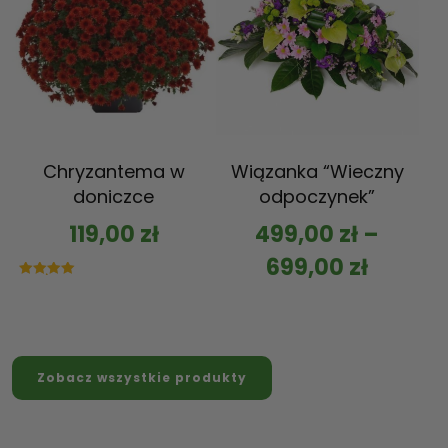
Chryzantema w
Wiązanka “Wieczny
doniczce
odpoczynek”
119,00
zł
499,00
zł
–
699,00
zł
Oceniono
5.00
na 5
Zobacz wszystkie produkty