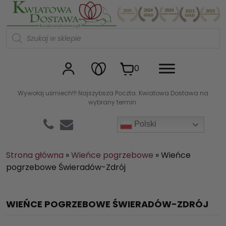
Kwiaciarnia internetowa Kw
W
y
s
z
u
0
k
i
w
Wywołaj uśmiech!!! Najszybsza Poczta. Kwiatowa Dostawa na
a
wybrany termin.
r
k
a
Polski
p
r
o
d
Strona główna
»
Wieńce pogrzebowe
»
Wieńce
u
pogrzebowe Świeradów-Zdrój
k
t
ó
w
WIEŃCE POGRZEBOWE ŚWIERADÓW-ZDRÓJ