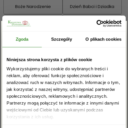
Boże Narodzenie
Dzień Babci i Dziadka
Walentynki
Dzień Kobiet
Zgarnij rabat -5%
Wielkanoc
Dzień Mamy
Zgoda
Szczegóły
O plikach cookies
Dzień Ojca
Zapisz się do newslettera i zgarnij
Niniejsza strona korzysta z plików cookie
rabat na pierwsze zakupy!
Sprawdź również:
Wykorzystujemy pliki cookie do wybranych treści i
reklam, aby oferować funkcje społecznościowe i
analizować ruch w naszych witrynach. Informacje o tym,
jak korzystać z naszej witryny, udostępniać partnerów
społecznościowych, reklamowych i analitycznych.
Bukiety mieszane
Kosze kwiatowe
Partnerzy mogą połączyć te informacje z innymi danymi
wejściowymi od Ciebie lub uzyskanymi podczas
Akceptuję regulamin i wyrażam zgodę na
korzystania z ich usług.
przetwarzanie powyższych danych osobowych
w celu otrzymywania newslettera.