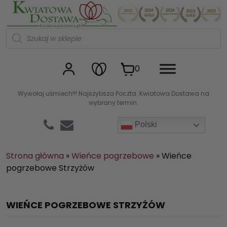
Kwiaciarnia internetowa Kw
W
y
s
z
u
0
k
i
w
Wywołaj uśmiech!!! Najszybsza Poczta. Kwiatowa Dostawa na
a
wybrany termin.
r
k
a
Polski
p
r
o
d
Strona główna
»
Wieńce pogrzebowe
»
Wieńce
u
pogrzebowe Strzyżów
k
t
ó
w
WIEŃCE POGRZEBOWE STRZYŻÓW