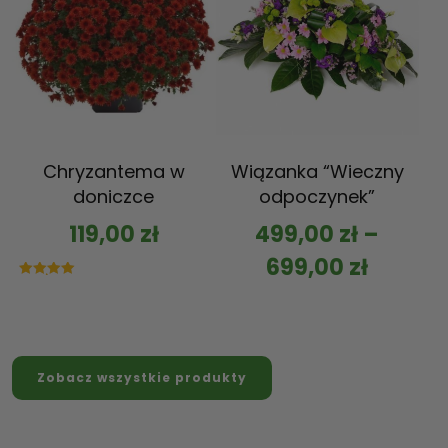
Chryzantema w
Wiązanka “Wieczny
doniczce
odpoczynek”
119,00
zł
499,00
zł
–
699,00
zł
Oceniono
5.00
na 5
Zobacz wszystkie produkty