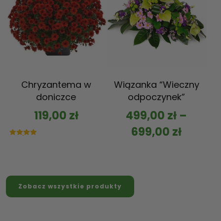
Chryzantema w
Wiązanka “Wieczny
doniczce
odpoczynek”
119,00
zł
499,00
zł
–
699,00
zł
Oceniono
5.00
na 5
Zobacz wszystkie produkty