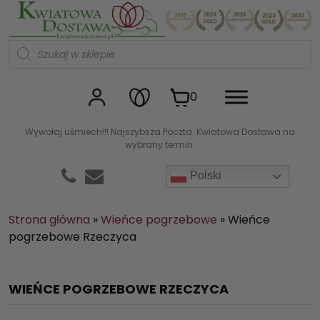
Kwiaciarnia internetowa Kw
W
y
s
z
u
0
k
i
w
Wywołaj uśmiech!!! Najszybsza Poczta. Kwiatowa Dostawa na
a
wybrany termin.
r
k
a
Polski
p
r
o
d
Strona główna
»
Wieńce pogrzebowe
»
Wieńce
u
pogrzebowe Rzeczyca
k
t
ó
w
WIEŃCE POGRZEBOWE RZECZYCA