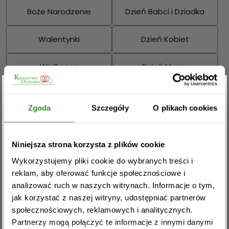
Boże Narodzenie
Dzień Babci i Dziadka
Walentynki
Dzień Kobiet
Wielkanoc
Dzień Mamy
Dzień Ojca
Zgarnij rabat -5%
Zgoda
Szczegóły
O plikach cookies
Sprawdź również:
Zapisz się do newslettera i zgarnij
Niniejsza strona korzysta z plików cookie
rabat na pierwsze zakupy!
Wykorzystujemy pliki cookie do wybranych treści i
reklam, aby oferować funkcje społecznościowe i
Bukiety mieszane
Kosze kwiatowe
analizować ruch w naszych witrynach. Informacje o tym,
jak korzystać z naszej witryny, udostępniać partnerów
społecznościowych, reklamowych i analitycznych.
Partnerzy mogą połączyć te informacje z innymi danymi