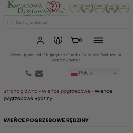
Kwiaciarnia internetowa Kw
W
y
s
z
u
0
k
i
w
Wywołaj uśmiech!!! Najszybsza Poczta. Kwiatowa Dostawa na
a
wybrany termin.
r
k
a
Polski
p
r
o
d
Strona główna
»
Wieńce pogrzebowe
»
Wieńce
u
pogrzebowe Rędziny
k
t
ó
w
WIEŃCE POGRZEBOWE RĘDZINY