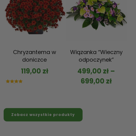
Chryzantema w
Wiązanka “Wieczny
doniczce
odpoczynek”
119,00
zł
499,00
zł
–
699,00
zł
Oceniono
5.00
na 5
Zobacz wszystkie produkty