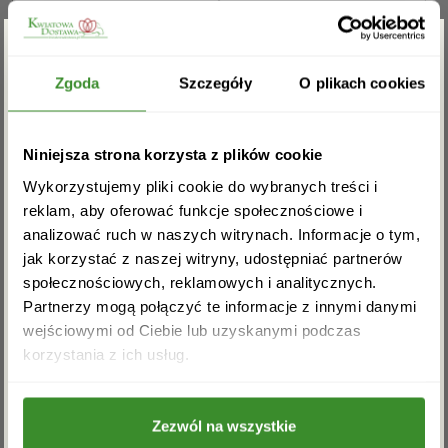
Boże Narodzenie
Dzień Babci i Dziadka
Zgarnij rabat -5%
Walentynki
Dzień Kobiet
Zgoda
Szczegóły
O plikach cookies
Wielkanoc
Dzień Mamy
Zapisz się do newslettera i zgarnij
Niniejsza strona korzysta z plików cookie
rabat na pierwsze zakupy!
Dzień Ojca
Wykorzystujemy pliki cookie do wybranych treści i
reklam, aby oferować funkcje społecznościowe i
Sprawdź również:
analizować ruch w naszych witrynach. Informacje o tym,
jak korzystać z naszej witryny, udostępniać partnerów
społecznościowych, reklamowych i analitycznych.
Partnerzy mogą połączyć te informacje z innymi danymi
wejściowymi od Ciebie lub uzyskanymi podczas
Bukiety mieszane
Kosze kwiatowe
Akceptuję regulamin i wyrażam zgodę na
korzystania z ich usług.
przetwarzanie powyższych danych osobowych
w celu otrzymywania newslettera.
Zezwól na wszystkie