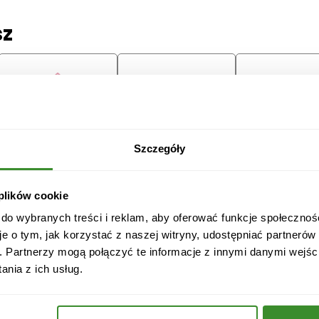
sz
Lilie
Margaretki
Tulipany
Szczegóły
ę
 plików cookie
 do wybranych treści i reklam, aby oferować funkcje społecznoś
je o tym, jak korzystać z naszej witryny, udostępniać partneró
. Partnerzy mogą połączyć te informacje z innymi danymi wejśc
Przeprosiny
Gratulacje
Ślub
nia z ich usług.
Boże
Dzień Babci