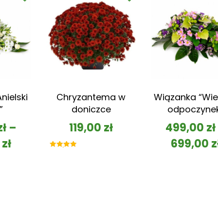
nielski
Chryzantema w
Wiązanka “Wie
”
doniczce
odpoczyne
zł
–
119,00
zł
499,00
zł
0
zł
699,00
z
Oceniono
5.00
na 5