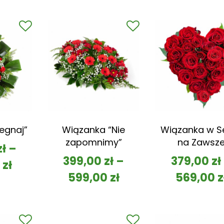
egnaj”
Wiązanka “Nie
Wiązanka w S
zapomnimy”
na Zawsz
zł
–
399,00
zł
–
379,00
zł
0
zł
599,00
zł
569,00
z