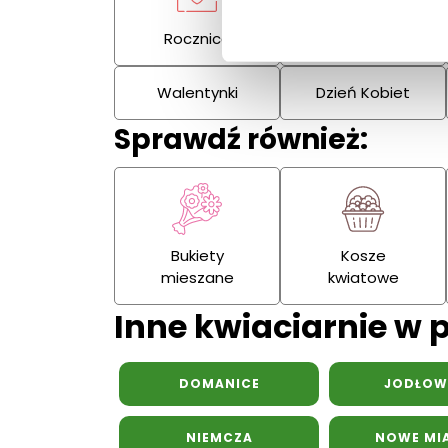
Rocznica
Kondolencje
Walentynki
Dzień Kobiet
Sprawdź również:
Bukiety
Kosze
mieszane
kwiatowe
Inne kwiaciarnie w 
DOMANICE
JODŁOW
NIEMCZA
NOWE MI