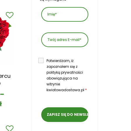
Potwierdzam, iż
zapoznałem się z
polityką prywatności
ercu
obowiązująca na
e
witrynie
kwiatowadostawa.pl
*
–
ł