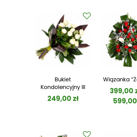
Bukiet
Wiązanka “Ż
Kondolencyjny III
399,00
249,00
zł
599,0