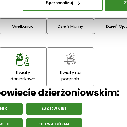
Spersonalizuj
Z
Narodzenie
Dziadka
Podziękowania
Wielkanoc
Dzień Mamy
Dzień Ojc
Kwiaty
Kwiaty na
doniczkowe
pogrzeb
powiecie dzierżoniowskim:
NIK
ŁAGIEWNIKI
ASTO
PIŁAWA GÓRNA