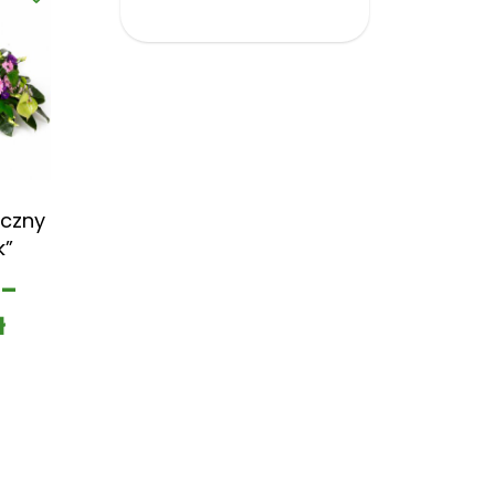
czny
k”
–
ł