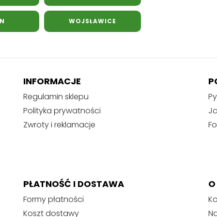
YN
WOJSŁAWICE
INFORMACJE
P
Regulamin sklepu
Py
Polityka prywatności
J
Zwroty i reklamacje
Fo
PŁATNOŚĆ I DOSTAWA
O
Formy płatności
Ko
Koszt dostawy
Na