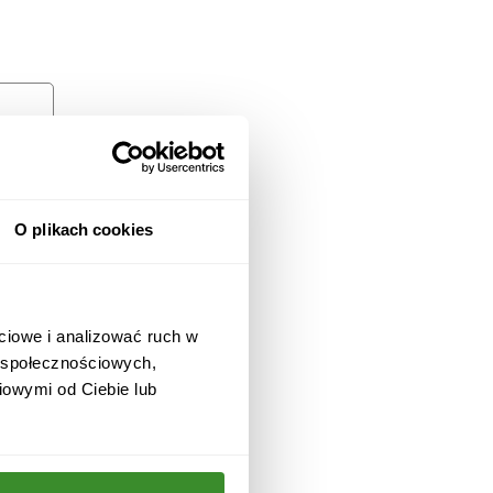
O plikach cookies
ciowe i analizować ruch w
w społecznościowych,
iowymi od Ciebie lub
 i