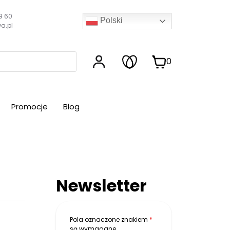
9 60
Polski
a.pl
0
Promocje
Blog
Newsletter
Pola oznaczone znakiem
*
są wymagane