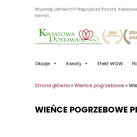
Wywołaj uśmiech!!! Najszybsza Poczta. Kwiato
termin.
Kwiaciarnia internetowa Kwiatowa Dosta
Okazje
Kwiaty
Efekt WOW
Fl
Strona główna
»
Wieńce pogrzebowe
»
Wi
WIEŃCE POGRZEBOWE P