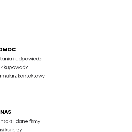
OMOC
tania i odpowiedzi
ak kupować?
rmularz kontaktowy
 NAS
ntakt i dane firmy
si kurierzy