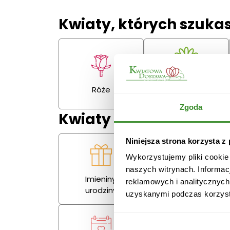
Kwiaty, których szuka
Gerbery,
Róże
goździki
Zgoda
Kwiaty na każdą okazj
Niniejsza strona korzysta z
Wykorzystujemy pliki cookie
naszych witrynach. Informac
Imieniny,
reklamowych i analitycznych
Miłość
urodziny
uzyskanymi podczas korzysta