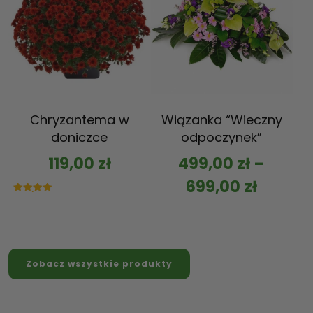
Chryzantema w
Wiązanka “Wieczny
doniczce
odpoczynek”
119,00
zł
499,00
zł
–
699,00
zł
Oceniono
5.00
na 5
Zobacz wszystkie produkty