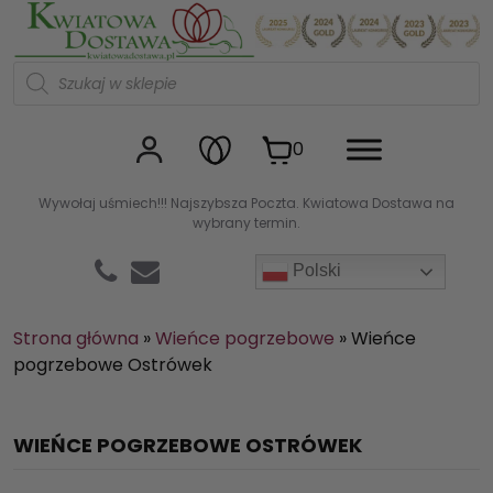
Kwiaciarnia internetowa Kw
W
y
s
z
u
0
k
i
w
Wywołaj uśmiech!!! Najszybsza Poczta. Kwiatowa Dostawa na
a
wybrany termin.
r
k
a
Polski
p
r
o
d
Strona główna
»
Wieńce pogrzebowe
»
Wieńce
u
pogrzebowe Ostrówek
k
t
ó
w
WIEŃCE POGRZEBOWE OSTRÓWEK