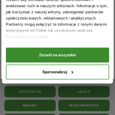
Kwiaty doniczkowe
Kwiaty na pogrzeb
analizować ruch w naszych witrynach. Informacje o tym,
Inne kwiaciarnie w powiecie
jak korzystać z naszej witryny, udostępniać partnerów
społecznościowych, reklamowych i analitycznych.
inowrocławskim:
Partnerzy mogą połączyć te informacje z innymi danymi
wejściowymi od Ciebie lub uzyskanymi podczas
Akceptuję regulamin i wyrażam zgodę na
BARANOWO
CHLEWISKA
korzystania z ich usług.
przetwarzanie powyższych danych osobowych
w celu otrzymywania newslettera.
DĄBROWA BISKUPIA
GNIEWKOWO
Zezwól na wszystkie
ZAPISZ SIĘ
GNOJNO
JANIKOWO
Spersonalizuj
KAWĘCZYN
KOBYLNICA
KRUSZWICA
ŁĄCKO
MIELNO
MODLIBORZYCE