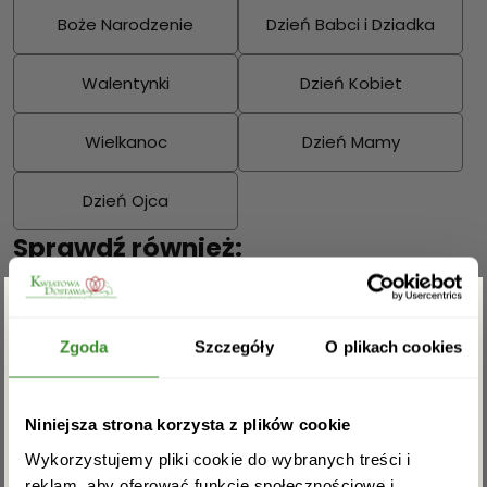
Boże Narodzenie
Dzień Babci i Dziadka
Walentynki
Dzień Kobiet
Wielkanoc
Dzień Mamy
Dzień Ojca
Sprawdź również:
Zgarnij rabat -5%
Zgoda
Szczegóły
O plikach cookies
Bukiety mieszane
Kosze kwiatowe
Zapisz się do newslettera i zgarnij
Niniejsza strona korzysta z plików cookie
rabat na pierwsze zakupy!
Wykorzystujemy pliki cookie do wybranych treści i
reklam, aby oferować funkcje społecznościowe i