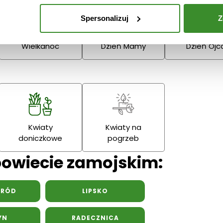
Narodzenie
Dziadka
Spersonalizuj
Z
Podziękowania
Wielkanoc
Dzień Mamy
Dzień Ojc
Kwiaty
Kwiaty na
doniczkowe
pogrzeb
powiecie zamojskim:
BRÓD
LIPSKO
YN
RADECZNICA