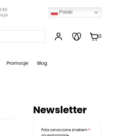
9 60
Polski
a.pl
0
Promocje
Blog
Newsletter
Pola oznaczone znakiem
*
są wymagane