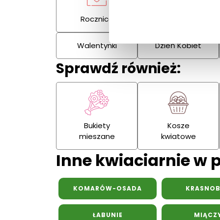
Rocznica
Kondolencje
Walentynki
Dzień Kobiet
Sprawdź również:
Bukiety
Kosze
mieszane
kwiatowe
Inne kwiaciarnie w 
KOMARÓW-OSADA
KRASNO
ŁABUNIE
MIĄCZ