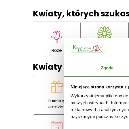
Kwiaty, których szuka
Gerbery,
Róże
goździki
Kwiaty na każdą okazj
Zgoda
Niniejsza strona korzysta z
Wykorzystujemy pliki cookie
Imieniny,
naszych witrynach. Informac
Miłość
urodziny
reklamowych i analitycznych
uzyskanymi podczas korzysta