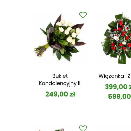
Bukiet
Wiązanka “Ż
Kondolencyjny III
399,00
249,00
zł
599,0