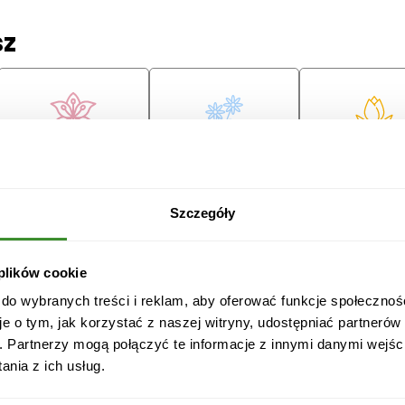
sz
Lilie
Margaretki
Tulipany
ę
Szczegóły
 plików cookie
 do wybranych treści i reklam, aby oferować funkcje społecznoś
je o tym, jak korzystać z naszej witryny, udostępniać partneró
Przeprosiny
Gratulacje
Ślub
. Partnerzy mogą połączyć te informacje z innymi danymi wejśc
nia z ich usług.
Boże
Dzień Babci