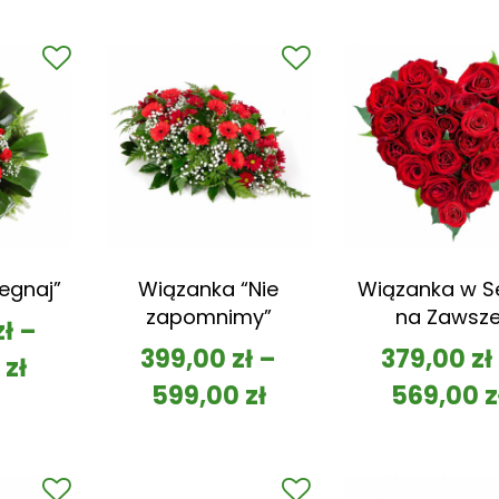
egnaj”
Wiązanka “Nie
Wiązanka w S
zapomnimy”
na Zawsz
zł
–
399,00
zł
–
379,00
zł
0
zł
599,00
zł
569,00
z