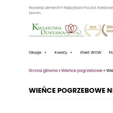
Wywołaj uśmiech!!! Najszybsza Poczta. Kwiato
termin.
Kwiaciarnia internetowa Kwiatowa Dosta
Okazje
Kwiaty
Efekt WOW
Fl
Strona główna
»
Wieńce pogrzebowe
»
Wie
WIEŃCE POGRZEBOWE NI