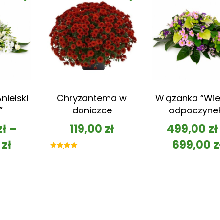
nielski
Chryzantema w
Wiązanka “Wie
”
doniczce
odpoczyne
zł
–
119,00
zł
499,00
zł
0
zł
699,00
z
Oceniono
5.00
na 5