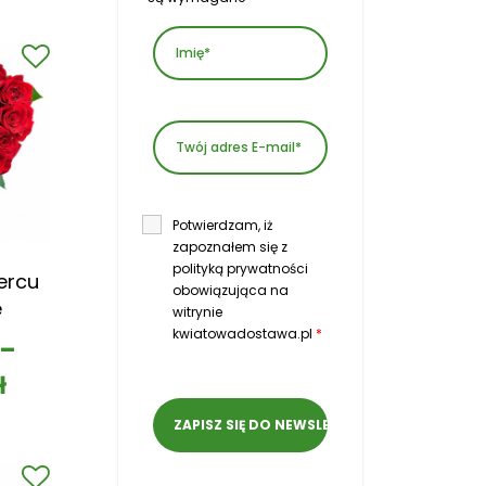
Potwierdzam, iż
zapoznałem się z
polityką prywatności
ercu
obowiązująca na
e
witrynie
kwiatowadostawa.pl
*
–
ł