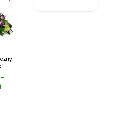
czny
k”
–
ł