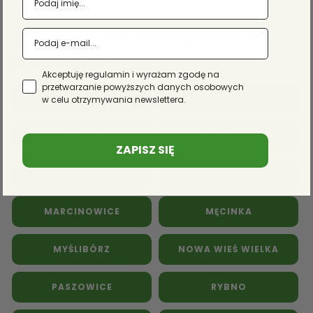
Kwiaty doniczkowe
Kwiaty na pogrzeb
Inne kwiaciarnie w powiecie
jaworskim:
Akceptuję regulamin i wyrażam zgodę na
przetwarzanie powyższych danych osobowych
BIELANY
BOLKÓW
w celu otrzymywania newslettera.
CHEŁMIEC
DOBRZANY
ZAPISZ SIĘ
JEŻÓW
KAMIENICA
MARCINOWICE
MĘCINKA
MYŚLIBÓRZ
NOWA WIEŚ WIELKA
PASZOWICE
RYBNO