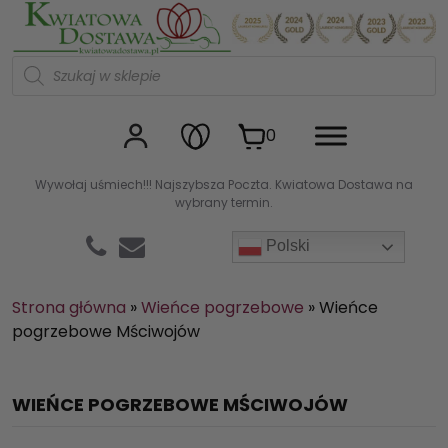
Kwiaciarnia internetowa Kw
W
y
s
z
u
0
k
i
w
Wywołaj uśmiech!!! Najszybsza Poczta. Kwiatowa Dostawa na
a
wybrany termin.
r
k
a
Polski
p
r
o
d
Strona główna
»
Wieńce pogrzebowe
»
Wieńce
u
pogrzebowe Mściwojów
k
t
ó
w
WIEŃCE POGRZEBOWE MŚCIWOJÓW