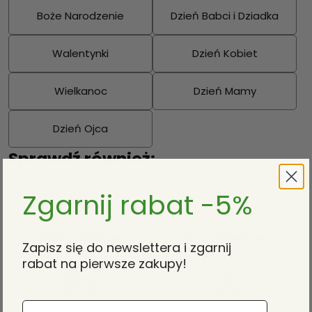
Boże Narodzenie
Dzień Babci i Dziadka
Walentynki
Dzień Kobiet
Wielkanoc
Dzień Mamy
Dzień Ojca
Sprawdź również:
Zgarnij rabat -5%
Bukiety mieszane
Kosze kwiatowe
Zapisz się do newslettera i zgarnij
rabat na pierwsze zakupy!