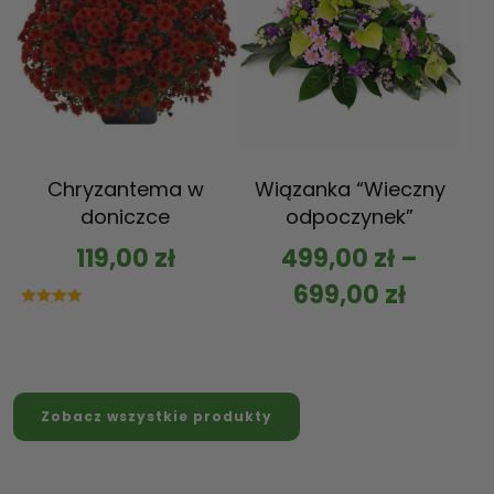
Chryzantema w
Wiązanka “Wieczny
doniczce
odpoczynek”
119,00
zł
499,00
zł
–
699,00
zł
Oceniono
5.00
na 5
Zobacz wszystkie produkty