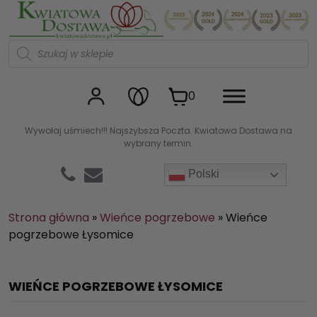
Kwiaciarnia internetowa Kw
W
y
s
z
u
0
k
i
w
Wywołaj uśmiech!!! Najszybsza Poczta. Kwiatowa Dostawa na
a
wybrany termin.
r
k
a
Polski
p
r
o
d
Strona główna
»
Wieńce pogrzebowe
»
Wieńce
u
pogrzebowe Łysomice
k
t
ó
w
WIEŃCE POGRZEBOWE ŁYSOMICE