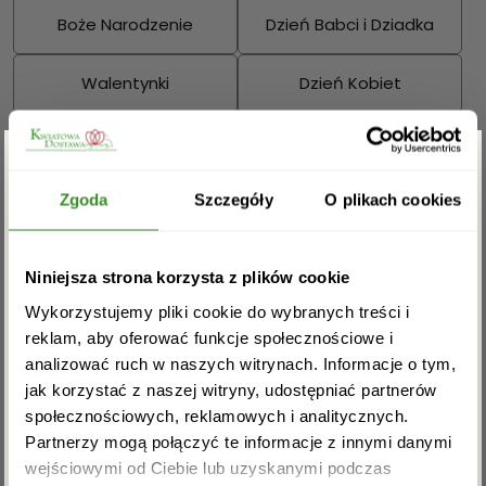
Boże Narodzenie
Dzień Babci i Dziadka
Walentynki
Dzień Kobiet
Wielkanoc
Dzień Mamy
Zgarnij rabat -5%
Dzień Ojca
Zgoda
Szczegóły
O plikach cookies
Sprawdź również:
Zapisz się do newslettera i zgarnij
Niniejsza strona korzysta z plików cookie
rabat na pierwsze zakupy!
Wykorzystujemy pliki cookie do wybranych treści i
reklam, aby oferować funkcje społecznościowe i
analizować ruch w naszych witrynach. Informacje o tym,
Bukiety mieszane
Kosze kwiatowe
jak korzystać z naszej witryny, udostępniać partnerów
społecznościowych, reklamowych i analitycznych.
Partnerzy mogą połączyć te informacje z innymi danymi
wejściowymi od Ciebie lub uzyskanymi podczas
Akceptuję regulamin i wyrażam zgodę na