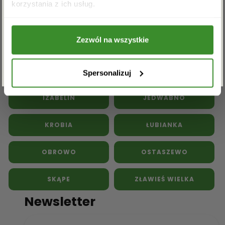
Kwiaty doniczkowe
Kwiaty na pogrzeb
korzystania z ich usług.
przetwarzanie powyższych danych osobowych
w celu otrzymywania newslettera.
Inne kwiaciarnie w powiecie
Zezwól na wszystkie
toruńskim:
ZAPISZ SIĘ
CHEŁMŻA
CZERNIKOWO
Spersonalizuj
IZABELIN
JEDWABNO
KROBIA
ŁUBIANKA
OBROWO
OSTASZEWO
SKĄPE
ZŁAWIEŚ WIELKA
Newsletter