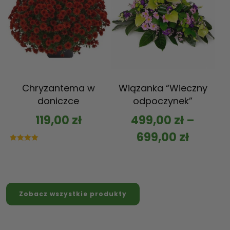
Chryzantema w
Wiązanka “Wieczny
doniczce
odpoczynek”
119,00
zł
499,00
zł
–
699,00
zł
Oceniono
5.00
na 5
Zobacz wszystkie produkty