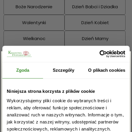
Boże Narodzenie
Dzień Babci i Dziadka
Walentynki
Dzień Kobiet
Wielkanoc
Dzień Mamy
Dzień Ojca
Sprawdź również:
Zgarnij rabat -5%
Zgoda
Szczegóły
O plikach cookies
Zapisz się do newslettera i zgarnij
Niniejsza strona korzysta z plików cookie
rabat na pierwsze zakupy!
Bukiety mieszane
Kosze kwiatowe
Wykorzystujemy pliki cookie do wybranych treści i
reklam, aby oferować funkcje społecznościowe i
analizować ruch w naszych witrynach. Informacje o tym,
jak korzystać z naszej witryny, udostępniać partnerów
społecznościowych, reklamowych i analitycznych.