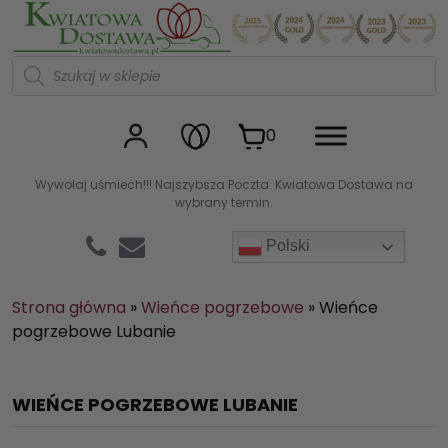
Kwiaciarnia internetowa Kw
W
y
s
z
u
0
k
i
w
Wywołaj uśmiech!!! Najszybsza Poczta. Kwiatowa Dostawa na
a
wybrany termin.
r
k
a
Polski
p
r
o
d
Strona główna
»
Wieńce pogrzebowe
»
Wieńce
u
pogrzebowe Lubanie
k
t
ó
w
WIEŃCE POGRZEBOWE LUBANIE