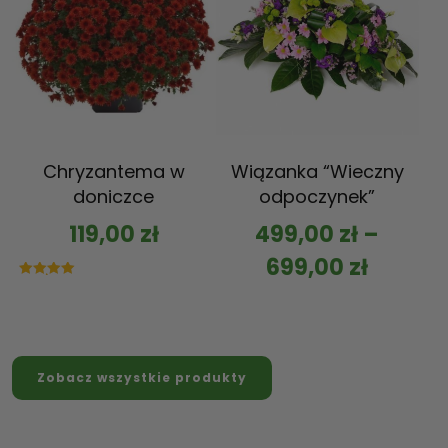
Chryzantema w
Wiązanka “Wieczny
doniczce
odpoczynek”
119,00
zł
499,00
zł
–
699,00
zł
Oceniono
5.00
na 5
Zobacz wszystkie produkty