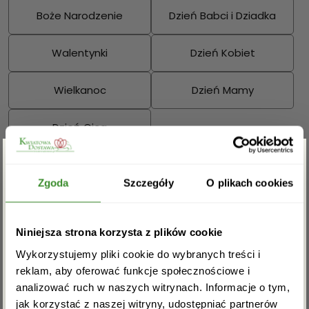
Boże Narodzenie
Dzień Babci i Dziadka
Walentynki
Dzień Kobiet
Wielkanoc
Dzień Mamy
Dzień Ojca
Sprawdź również:
Zgarnij rabat -5%
Zgoda
Szczegóły
O plikach cookies
Zapisz się do newslettera i zgarnij
Niniejsza strona korzysta z plików cookie
Bukiety mieszane
Kosze kwiatowe
rabat na pierwsze zakupy!
Wykorzystujemy pliki cookie do wybranych treści i
reklam, aby oferować funkcje społecznościowe i
analizować ruch w naszych witrynach. Informacje o tym,
jak korzystać z naszej witryny, udostępniać partnerów