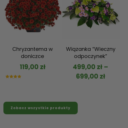
Chryzantema w
Wiązanka “Wieczny
doniczce
odpoczynek”
119,00
zł
499,00
zł
–
699,00
zł
Oceniono
5.00
na 5
Zobacz wszystkie produkty