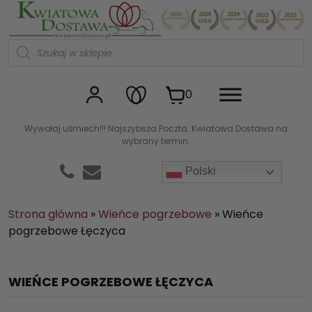
Kwiaciarnia internetowa Kw
W
y
s
z
u
0
k
i
w
Wywołaj uśmiech!!! Najszybsza Poczta. Kwiatowa Dostawa na
a
wybrany termin.
r
k
a
Polski
p
r
o
d
Strona główna
»
Wieńce pogrzebowe
»
Wieńce
u
pogrzebowe Łęczyca
k
t
ó
w
WIEŃCE POGRZEBOWE ŁĘCZYCA