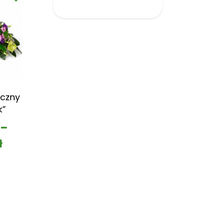
czny
k”
–
ł