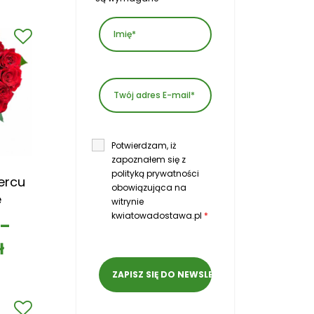
Potwierdzam, iż
zapoznałem się z
polityką prywatności
ercu
obowiązująca na
e
witrynie
kwiatowadostawa.pl
*
–
ł