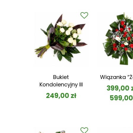
Bukiet
Wiązanka “Ż
Kondolencyjny III
399,00
249,00
zł
599,0