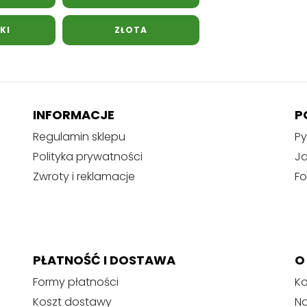
KI
ZŁOTA
INFORMACJE
P
Regulamin sklepu
Py
Polityka prywatności
J
Zwroty i reklamacje
Fo
PŁATNOŚĆ I DOSTAWA
O
Formy płatności
Ko
Koszt dostawy
Na