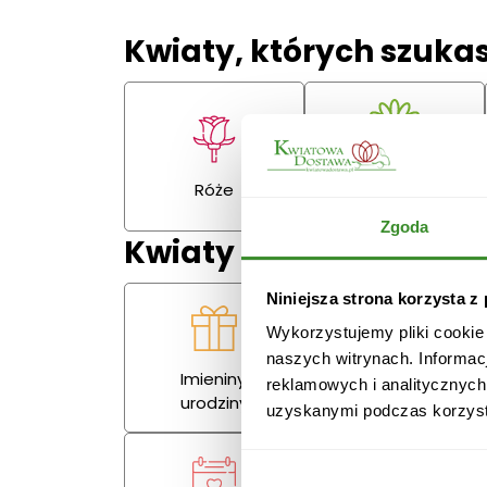
Kwiaty, których szuka
Gerbery,
Róże
goździki
Zgoda
Kwiaty na każdą okazj
Niniejsza strona korzysta z
Wykorzystujemy pliki cookie
naszych witrynach. Informac
Imieniny,
reklamowych i analitycznych
Miłość
urodziny
uzyskanymi podczas korzysta