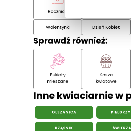
Rocznica
Kondolencje
Walentynki
Dzień Kobiet
Sprawdź również:
Bukiety
Kosze
mieszane
kwiatowe
Inne kwiaciarnie w p
OLSZANICA
PIELGRZ
RZĄŚNIK
ŚWIERZ