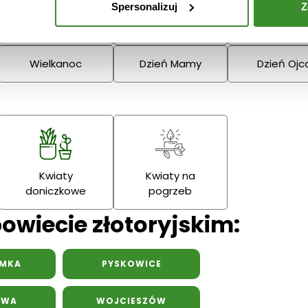
Spersonalizuj
Z
Narodzenie
Dziadka
Podziękowania
Wielkanoc
Dzień Mamy
Dzień Ojc
Kwiaty
Kwiaty na
doniczkowe
pogrzeb
owiecie złotoryjskim:
YMKA
PYSKOWICE
AWA
WOJCIESZÓW