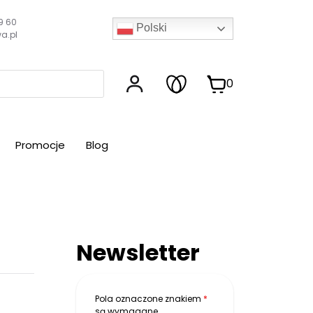
9 60
Polski
a.pl
0
Promocje
Blog
Newsletter
Pola oznaczone znakiem
*
są wymagane