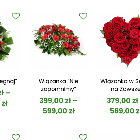
egnaj”
Wiązanka “Nie
Wiązanka w S
zapomnimy”
na Zawsz
zł
–
399,00
zł
–
379,00
zł
0
zł
599,00
zł
569,00
z