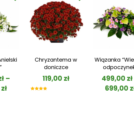
nielski
Chryzantema w
Wiązanka “Wie
”
doniczce
odpoczyne
zł
–
119,00
zł
499,00
zł
0
zł
699,00
z
Oceniono
5.00
na 5