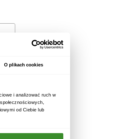
O plikach cookies
ciowe i analizować ruch w
w społecznościowych,
iowymi od Ciebie lub
 i