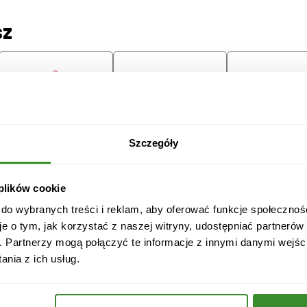
sz
Lilie
Margaretki
Tulipany
Szczegóły
ę
 plików cookie
 do wybranych treści i reklam, aby oferować funkcje społecznoś
je o tym, jak korzystać z naszej witryny, udostępniać partneró
. Partnerzy mogą połączyć te informacje z innymi danymi wejśc
Przeprosiny
Gratulacje
Ślub
nia z ich usług.
Boże
Dzień Babci