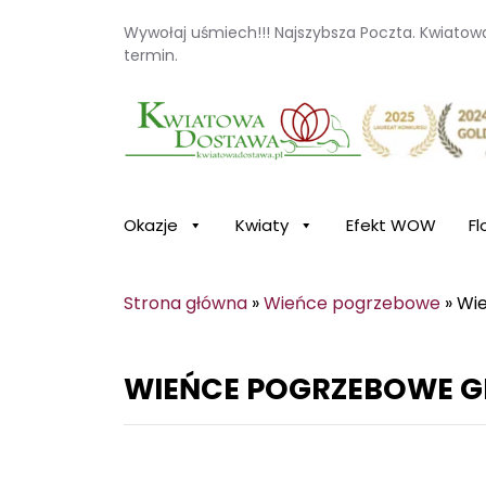
Wywołaj uśmiech!!! Najszybsza Poczta. Kwiato
termin.
Kwiaciarnia internetowa Kwiatowa Dosta
Okazje
Kwiaty
Efekt WOW
Fl
Strona główna
»
Wieńce pogrzebowe
»
Wi
WIEŃCE POGRZEBOWE G