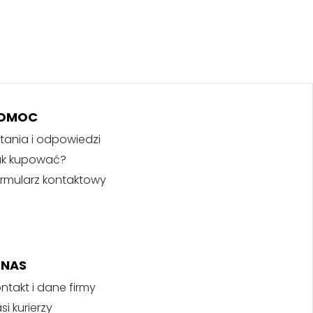
OMOC
tania i odpowiedzi
ak kupować?
rmularz kontaktowy
 NAS
ntakt i dane firmy
si kurierzy