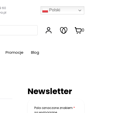
9 60
Polski
a.pl
0
Promocje
Blog
Newsletter
Pola oznaczone znakiem
*
są wymagane