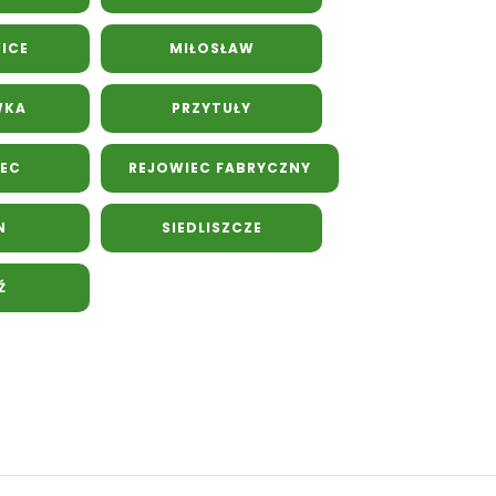
ICE
MIŁOSŁAW
WKA
PRZYTUŁY
EC
REJOWIEC FABRYCZNY
N
SIEDLISZCZE
Ź