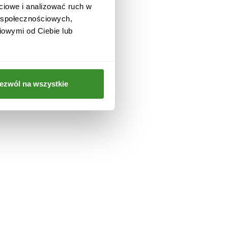
ciowe i analizować ruch w
w społecznościowych,
iowymi od Ciebie lub
a
ezwól na wszystkie