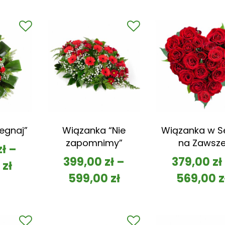
egnaj”
Wiązanka “Nie
Wiązanka w S
zapomnimy”
na Zawsz
zł
–
399,00
zł
–
379,00
zł
0
zł
599,00
zł
569,00
z