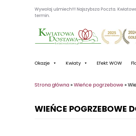
Wywołaj uśmiech!!! Najszybsza Poczta. Kwiato
termin.
Kwiaciarnia internetowa Kwiatowa Dosta
Okazje
Kwiaty
Efekt WOW
Fl
Strona główna
»
Wieńce pogrzebowe
»
Wi
WIEŃCE POGRZEBOWE 