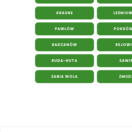
KRASNE
LEŚNIOW
PAWŁÓW
POKRÓ
RADZANÓW
REJOWI
RUDA-HUTA
SAWI
ŻABIA WOLA
ŻMUD