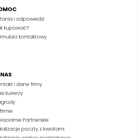
OMOC
tania i odpowiedzi
ak kupować?
rmularz kontaktowy
 NAS
ntakt i dane firmy
si kurierzy
agrody
firmie
iaciarnie Partnerskie
kalizacje poczty z kwiatami
kalizacje wieńce pogrzebowe