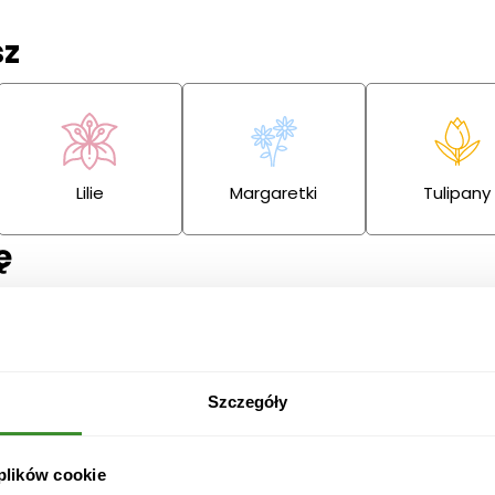
sz
Lilie
Margaretki
Tulipany
ę
Przeprosiny
Gratulacje
Ślub
Szczegóły
 plików cookie
Boże
Dzień Babci