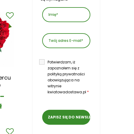
Potwierdzam, iż
zapoznałem się z
polityką prywatności
ercu
obowiązująca na
e
witrynie
kwiatowadostawa.pl
*
–
ł