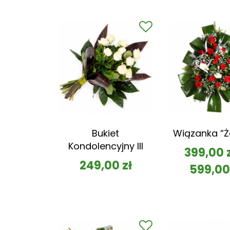
Bukiet
Wiązanka “Ż
Kondolencyjny III
399,00
249,00
zł
599,0