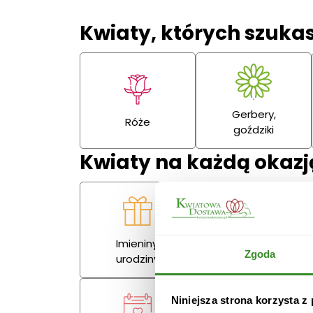
Kwiaty, których szuka
Gerbery,
Róże
goździki
Kwiaty na każdą okazj
Imieniny,
Miłość
Zgoda
urodziny
Niniejsza strona korzysta z