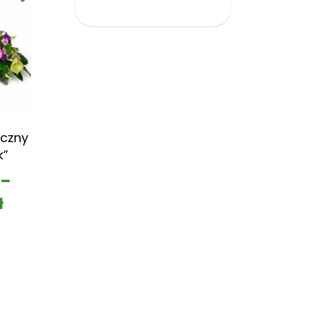
czny
k”
–
ł