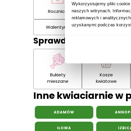
Wykorzystujemy pliki cookie
Rocznica
Kondolencje
naszych witrynach. Informac
reklamowych i analitycznych
uzyskanymi podczas korzysta
Walentynki
Dzień Kobiet
Sprawdź również:
Bukiety
Kosze
mieszane
kwiatowe
Inne kwiaciarnie w 
ADAMÓW
ANNOP
IŁOWA
IZBIC