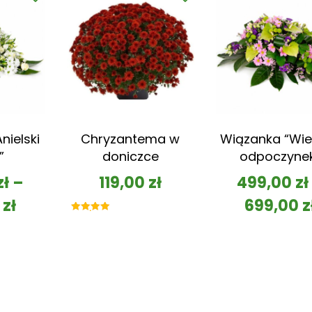
nielski
Chryzantema w
Wiązanka “Wie
”
doniczce
odpoczyne
zł
–
119,00
zł
499,00
zł
0
zł
699,00
z
Oceniono
5.00
na 5