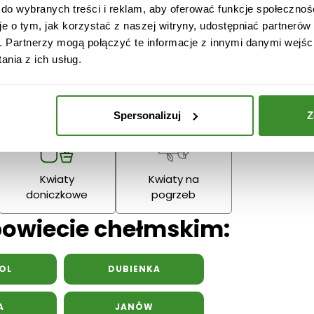
 do wybranych treści i reklam, aby oferować funkcje społecznoś
Narodzenie
Dziadka
Podziękowania
je o tym, jak korzystać z naszej witryny, udostępniać partneró
. Partnerzy mogą połączyć te informacje z innymi danymi wejśc
nia z ich usług.
Wielkanoc
Dzień Mamy
Dzień Ojc
Spersonalizuj
Z
Kwiaty
Kwiaty na
doniczkowe
pogrzeb
powiecie chełmskim:
OL
DUBIENKA
A
JANÓW